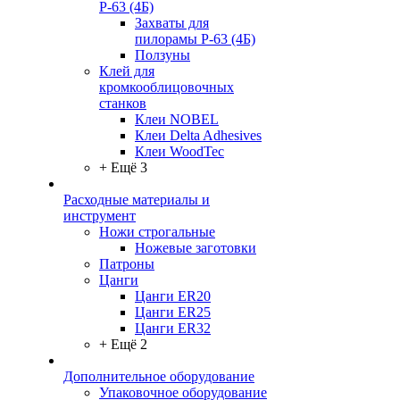
Р-63 (4Б)
Захваты для
пилорамы Р-63 (4Б)
Ползуны
Клей для
кромкооблицовочных
станков
Клеи NOBEL
Клеи Delta Adhesives
Клеи WoodTec
+ Ещё 3
Расходные материалы и
инструмент
Ножи строгальные
Ножевые заготовки
Патроны
Цанги
Цанги ER20
Цанги ER25
Цанги ER32
+ Ещё 2
Дополнительное оборудование
Упаковочное оборудование