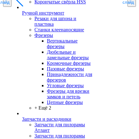
Корончатые свёрла HSS
слайд
слайд
Ручной инструмент
Резаки для шпона и
пластика
Станки клеенаносящие
Фрезеры
Вертикальные
фрезеры
Дюбельные и
ламельные фрезеры
Кромочные фрезеры
Пазовые фрезеры
Принадлежности для
фрезеров
Угловые фрезеры
Фрезеры для врезки
замков и петель
Цепные фрезеры
+ Ещё 2
Запчасти и расходники
Запчасти для пилорамы
Атлант
Запчасти для пилорамы