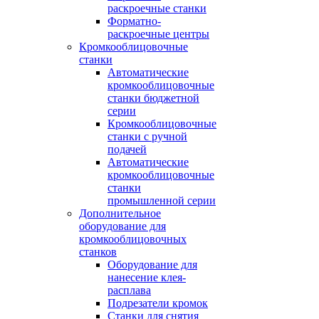
раскроечные станки
Форматно-
раскроечные центры
Кромкооблицовочные
станки
Автоматические
кромкооблицовочные
станки бюджетной
серии
Кромкооблицовочные
станки с ручной
подачей
Автоматические
кромкооблицовочные
станки
промышленной серии
Дополнительное
оборудование для
кромкооблицовочных
станков
Оборудование для
нанесение клея-
расплава
Подрезатели кромок
Станки для снятия