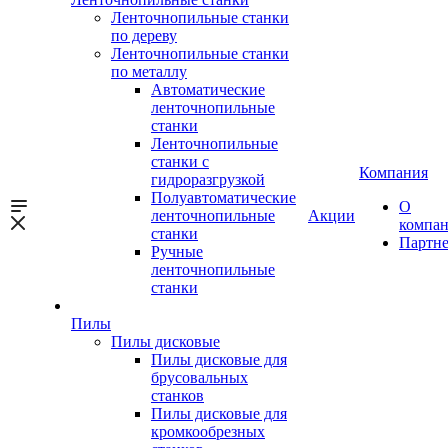
Ленточнопильные станки
по дереву
Ленточнопильные станки
по металлу
Автоматические
ленточнопильные
станки
Ленточнопильные
станки с
Компания
гидроразгрузкой
Полуавтоматические
О
ленточнопильные
Акции
компа
станки
Партн
Ручные
ленточнопильные
станки
Пилы
Пилы дисковые
Пилы дисковые для
брусовальных
станков
Пилы дисковые для
кромкообрезных