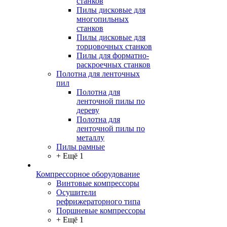
станков
Пилы дисковые для
многопильных
станков
Пилы дисковые для
торцовочных станков
Пилы для форматно-
раскроечных станков
Полотна для ленточных
пил
Полотна для
ленточной пилы по
дереву
Полотна для
ленточной пилы по
металлу
Пилы рамные
+ Ещё 1
Компрессорное оборудование
Винтовые компрессоры
Осушители
рефрижераторного типа
Поршневые компрессоры
+ Ещё 1