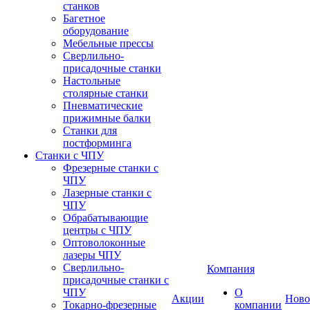
станков
Багетное
оборудование
Мебельные прессы
Сверлильно-
присадочные станки
Настольные
столярные станки
Пневматические
прижимные балки
Станки для
постформинга
Станки с ЧПУ
Фрезерные станки с
ЧПУ
Лазерные станки с
ЧПУ
Обрабатывающие
центры с ЧПУ
Оптоволоконные
лазеры ЧПУ
Сверлильно-
Компания
присадочные станки с
ЧПУ
О
Акции
Ново
Токарно-фрезерные
компании