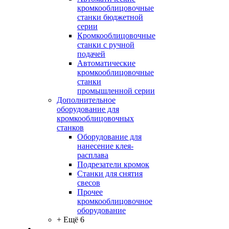
кромкооблицовочные
станки бюджетной
серии
Кромкооблицовочные
станки с ручной
подачей
Автоматические
кромкооблицовочные
станки
промышленной серии
Дополнительное
оборудование для
кромкооблицовочных
станков
Оборудование для
нанесение клея-
расплава
Подрезатели кромок
Станки для снятия
свесов
Прочее
кромкооблицовочное
оборудование
+ Ещё 6