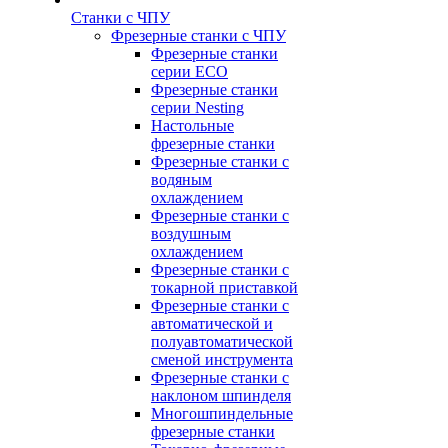
Станки с ЧПУ
Фрезерные станки с ЧПУ
Фрезерные станки
серии ECO
Фрезерные станки
серии Nesting
Настольные
фрезерные станки
Фрезерные станки с
водяным
охлаждением
Фрезерные станки с
воздушным
охлаждением
Фрезерные станки с
токарной приставкой
Фрезерные станки с
автоматической и
полуавтоматической
сменой инструмента
Фрезерные станки с
наклоном шпинделя
Многошпиндельные
фрезерные станки