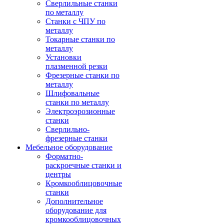
Сверлильные станки
по металлу
Станки с ЧПУ по
металлу
Токарные станки по
металлу
Установки
плазменной резки
Фрезерные станки по
металлу
Шлифовальные
станки по металлу
Электроэрозионные
станки
Сверлильно-
фрезерные станки
Мебельное оборудование
Форматно-
раскроечные станки и
центры
Кромкооблицовочные
станки
Дополнительное
оборудование для
кромкооблицовочных