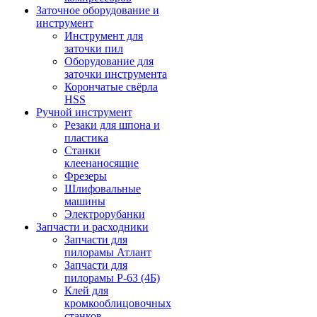
Заточное оборудование и
инструмент
Инструмент для
заточки пил
Оборудование для
заточки инструмента
Корончатые свёрла
HSS
Ручной инструмент
Резаки для шпона и
пластика
Станки
клеенаносящие
Фрезеры
Шлифовальные
машины
Электрорубанки
Запчасти и расходники
Запчасти для
пилорамы Атлант
Запчасти для
пилорамы Р-63 (4Б)
Клей для
кромкооблицовочных
станков