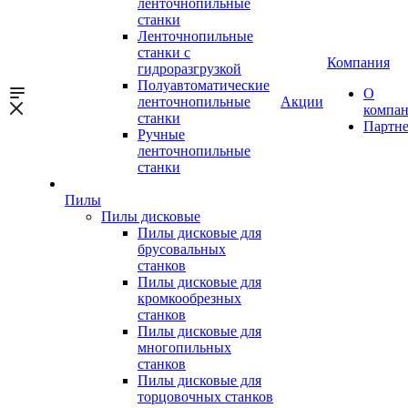
ленточнопильные
станки
Ленточнопильные
станки с
Компания
гидроразгрузкой
Полуавтоматические
О
ленточнопильные
Акции
компа
станки
Партн
Ручные
ленточнопильные
станки
Пилы
Пилы дисковые
Пилы дисковые для
брусовальных
станков
Пилы дисковые для
кромкообрезных
станков
Пилы дисковые для
многопильных
станков
Пилы дисковые для
торцовочных станков