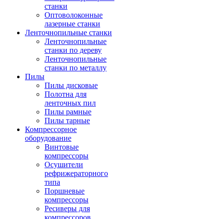
станки
Оптоволоконные
лазерные станки
Ленточнопильные станки
Ленточнопильные
станки по дереву
Ленточнопильные
станки по металлу
Пилы
Пилы дисковые
Полотна для
ленточных пил
Пилы рамные
Пилы тарные
Компрессорное
оборудование
Винтовые
компрессоры
Осушители
рефрижераторного
типа
Поршневые
компрессоры
Ресиверы для
компрессоров