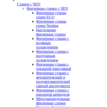
Станки с ЧПУ
Фрезерные станки с ЧПУ
Фрезерные станки
серии ECO
Фрезерные станки
серии Nesting
Настольные
фрезерные станки
Фрезерные станки с
водяным
охлаждением
Фрезерные станки с
воздушным
охлаждением
Фрезерные станки с
токарной приставкой
Фрезерные станки с
автоматической и
полуавтоматической
сменой инструмента
Фрезерные станки с
наклоном шпинделя
Многошпиндельные
фрезерные станки