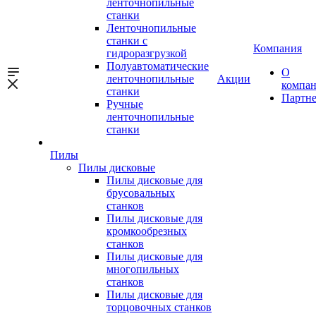
ленточнопильные
станки
Ленточнопильные
станки с
Компания
гидроразгрузкой
Полуавтоматические
О
ленточнопильные
Акции
компа
станки
Партн
Ручные
ленточнопильные
станки
Пилы
Пилы дисковые
Пилы дисковые для
брусовальных
станков
Пилы дисковые для
кромкообрезных
станков
Пилы дисковые для
многопильных
станков
Пилы дисковые для
торцовочных станков