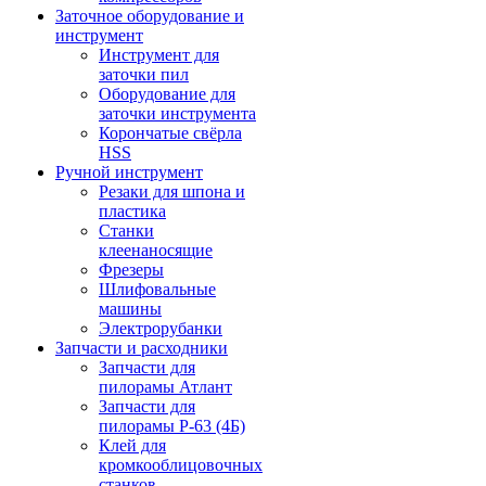
Заточное оборудование и
инструмент
Инструмент для
заточки пил
Оборудование для
заточки инструмента
Корончатые свёрла
HSS
Ручной инструмент
Резаки для шпона и
пластика
Станки
клеенаносящие
Фрезеры
Шлифовальные
машины
Электрорубанки
Запчасти и расходники
Запчасти для
пилорамы Атлант
Запчасти для
пилорамы Р-63 (4Б)
Клей для
кромкооблицовочных
станков