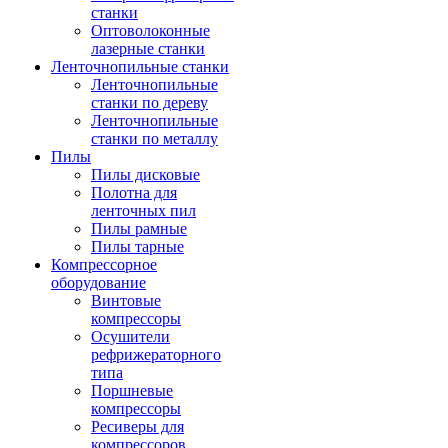
станки
Оптоволоконные
лазерные станки
Ленточнопильные станки
Ленточнопильные
станки по дереву
Ленточнопильные
станки по металлу
Пилы
Пилы дисковые
Полотна для
ленточных пил
Пилы рамные
Пилы тарные
Компрессорное
оборудование
Винтовые
компрессоры
Осушители
рефрижераторного
типа
Поршневые
компрессоры
Ресиверы для
компрессоров