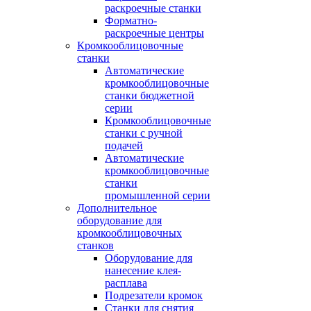
раскроечные станки
Форматно-
раскроечные центры
Кромкооблицовочные
станки
Автоматические
кромкооблицовочные
станки бюджетной
серии
Кромкооблицовочные
станки с ручной
подачей
Автоматические
кромкооблицовочные
станки
промышленной серии
Дополнительное
оборудование для
кромкооблицовочных
станков
Оборудование для
нанесение клея-
расплава
Подрезатели кромок
Станки для снятия