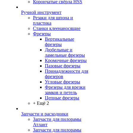
Корончатые свёрла HSS
Ручной инструмент
Резаки для шпона и
пластика
Станки клеенаносящие
Фрезеры
Вертикальные
фрезеры
Дюбельные и
ламельные фрезеры
Кромочные фрезеры
Пазовые фрезеры
Принадлежности для
фрезеров
Угловые фрезеры
Фрезеры для врезки
замков и петель
Цепные фрезеры
+ Ещё 2
Запчасти и расходники
Запчасти для пилорамы
Атлант
Запчасти для пилорамы