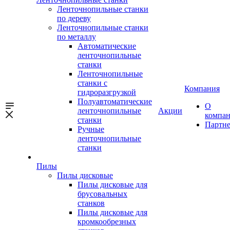
Ленточнопильные станки
по дереву
Ленточнопильные станки
по металлу
Автоматические
ленточнопильные
станки
Ленточнопильные
станки с
Компания
гидроразгрузкой
Полуавтоматические
О
ленточнопильные
Акции
компа
станки
Партн
Ручные
ленточнопильные
станки
Пилы
Пилы дисковые
Пилы дисковые для
брусовальных
станков
Пилы дисковые для
кромкообрезных