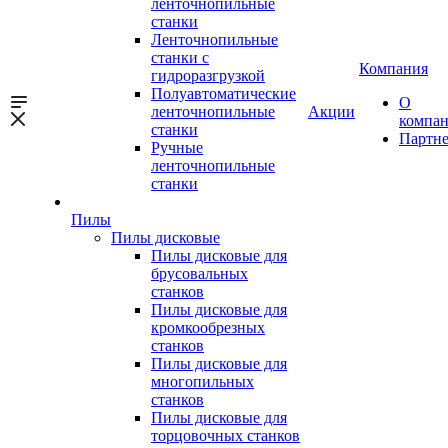
ленточнопильные
станки
Ленточнопильные
станки с
Компания
гидроразгрузкой
Полуавтоматические
О
ленточнопильные
Акции
компа
станки
Партн
Ручные
ленточнопильные
станки
Пилы
Пилы дисковые
Пилы дисковые для
брусовальных
станков
Пилы дисковые для
кромкообрезных
станков
Пилы дисковые для
многопильных
станков
Пилы дисковые для
торцовочных станков