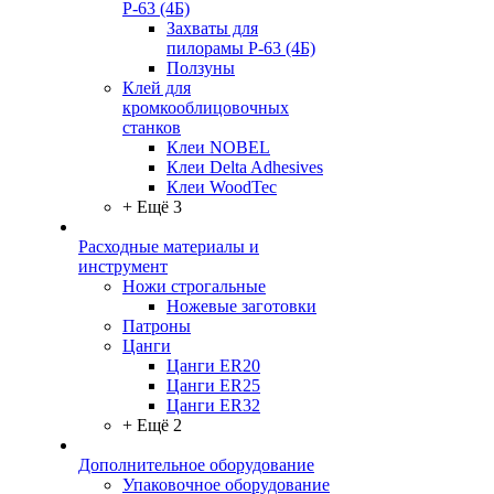
Р-63 (4Б)
Захваты для
пилорамы Р-63 (4Б)
Ползуны
Клей для
кромкооблицовочных
станков
Клеи NOBEL
Клеи Delta Adhesives
Клеи WoodTec
+ Ещё 3
Расходные материалы и
инструмент
Ножи строгальные
Ножевые заготовки
Патроны
Цанги
Цанги ER20
Цанги ER25
Цанги ER32
+ Ещё 2
Дополнительное оборудование
Упаковочное оборудование