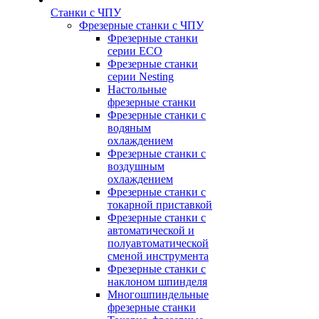
Станки с ЧПУ
Фрезерные станки с ЧПУ
Фрезерные станки
серии ECO
Фрезерные станки
серии Nesting
Настольные
фрезерные станки
Фрезерные станки с
водяным
охлаждением
Фрезерные станки с
воздушным
охлаждением
Фрезерные станки с
токарной приставкой
Фрезерные станки с
автоматической и
полуавтоматической
сменой инструмента
Фрезерные станки с
наклоном шпинделя
Многошпиндельные
фрезерные станки