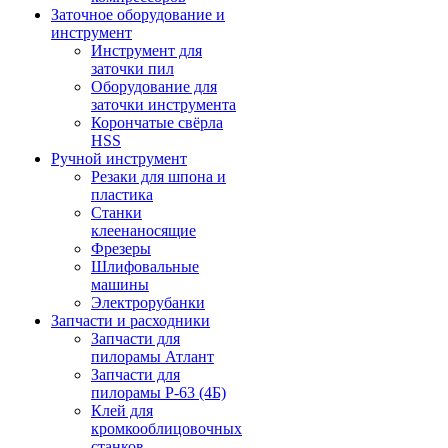
Заточное оборудование и
инструмент
Инструмент для
заточки пил
Оборудование для
заточки инструмента
Корончатые свёрла
HSS
Ручной инструмент
Резаки для шпона и
пластика
Станки
клеенаносящие
Фрезеры
Шлифовальные
машины
Электрорубанки
Запчасти и расходники
Запчасти для
пилорамы Атлант
Запчасти для
пилорамы Р-63 (4Б)
Клей для
кромкооблицовочных
станков