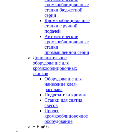
кромкооблицовочные
станки бюджетной
серии
Кромкооблицовочные
станки с ручной
подачей
Автоматические
кромкооблицовочные
станки
промышленной серии
Дополнительное
оборудование для
кромкооблицовочных
станков
Оборудование для
нанесение клея-
расплава
Подрезатели кромок
Станки для снятия
свесов
Прочее
кромкооблицовочное
оборудование
+ Ещё 6