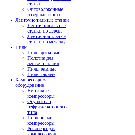
станки
Оптоволоконные
лазерные станки
Ленточнопильные станки
Ленточнопильные
станки по дереву
Ленточнопильные
станки по металлу
Пилы
Пилы дисковые
Полотна для
ленточных пил
Пилы рамные
Пилы тарные
Компрессорное
оборудование
Винтовые
компрессоры
Осушители
рефрижераторного
типа
Поршневые
компрессоры
Ресиверы для
компрессоров