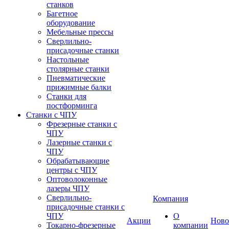
станков
Багетное
оборудование
Мебельные прессы
Сверлильно-
присадочные станки
Настольные
столярные станки
Пневматические
прижимные балки
Станки для
постформинга
Станки с ЧПУ
Фрезерные станки с
ЧПУ
Лазерные станки с
ЧПУ
Обрабатывающие
центры с ЧПУ
Оптоволоконные
лазеры ЧПУ
Сверлильно-
Компания
присадочные станки с
ЧПУ
О
Акции
Ново
Токарно-фрезерные
компании