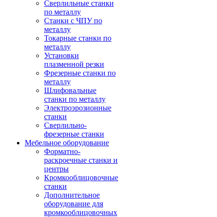
Сверлильные станки
по металлу
Станки с ЧПУ по
металлу
Токарные станки по
металлу
Установки
плазменной резки
Фрезерные станки по
металлу
Шлифовальные
станки по металлу
Электроэрозионные
станки
Сверлильно-
фрезерные станки
Мебельное оборудование
Форматно-
раскроечные станки и
центры
Кромкооблицовочные
станки
Дополнительное
оборудование для
кромкооблицовочных