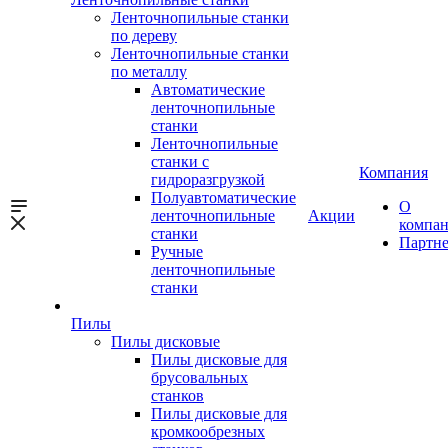
Ленточнопильные станки
по дереву
Ленточнопильные станки
по металлу
Автоматические
ленточнопильные
станки
Ленточнопильные
станки с
Компания
гидроразгрузкой
Полуавтоматические
О
ленточнопильные
Акции
компа
станки
Партн
Ручные
ленточнопильные
станки
Пилы
Пилы дисковые
Пилы дисковые для
брусовальных
станков
Пилы дисковые для
кромкообрезных