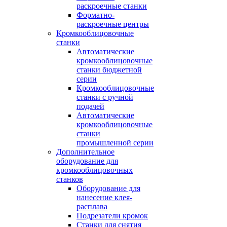
раскроечные станки
Форматно-
раскроечные центры
Кромкооблицовочные
станки
Автоматические
кромкооблицовочные
станки бюджетной
серии
Кромкооблицовочные
станки с ручной
подачей
Автоматические
кромкооблицовочные
станки
промышленной серии
Дополнительное
оборудование для
кромкооблицовочных
станков
Оборудование для
нанесение клея-
расплава
Подрезатели кромок
Станки для снятия