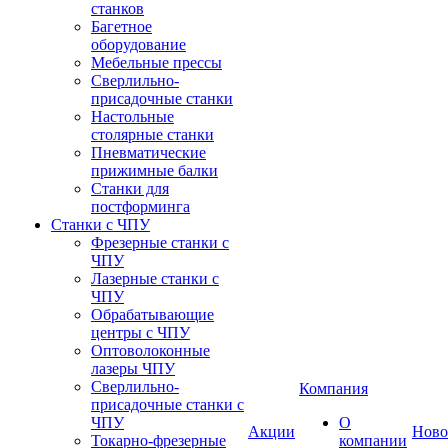
станков
Багетное
оборудование
Мебельные прессы
Сверлильно-
присадочные станки
Настольные
столярные станки
Пневматические
прижимные балки
Станки для
постформинга
Станки с ЧПУ
Фрезерные станки с
ЧПУ
Лазерные станки с
ЧПУ
Обрабатывающие
центры с ЧПУ
Оптоволоконные
лазеры ЧПУ
Сверлильно-
Компания
присадочные станки с
ЧПУ
О
Акции
Ново
Токарно-фрезерные
компании