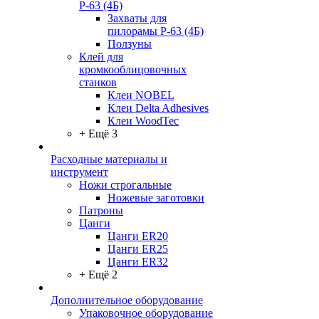
Р-63 (4Б)
Захваты для
пилорамы Р-63 (4Б)
Ползуны
Клей для
кромкооблицовочных
станков
Клеи NOBEL
Клеи Delta Adhesives
Клеи WoodTec
+ Ещё 3
Расходные материалы и
инструмент
Ножи строгальные
Ножевые заготовки
Патроны
Цанги
Цанги ER20
Цанги ER25
Цанги ER32
+ Ещё 2
Дополнительное оборудование
Упаковочное оборудование