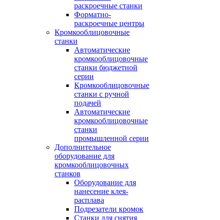
раскроечные станки
Форматно-
раскроечные центры
Кромкооблицовочные
станки
Автоматические
кромкооблицовочные
станки бюджетной
серии
Кромкооблицовочные
станки с ручной
подачей
Автоматические
кромкооблицовочные
станки
промышленной серии
Дополнительное
оборудование для
кромкооблицовочных
станков
Оборудование для
нанесение клея-
расплава
Подрезатели кромок
Станки для снятия