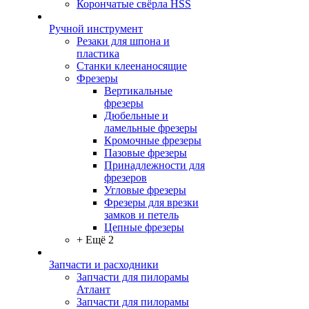
Корончатые свёрла HSS
Ручной инструмент
Резаки для шпона и
пластика
Станки клеенаносящие
Фрезеры
Вертикальные
фрезеры
Дюбельные и
ламельные фрезеры
Кромочные фрезеры
Пазовые фрезеры
Принадлежности для
фрезеров
Угловые фрезеры
Фрезеры для врезки
замков и петель
Цепные фрезеры
+ Ещё 2
Запчасти и расходники
Запчасти для пилорамы
Атлант
Запчасти для пилорамы