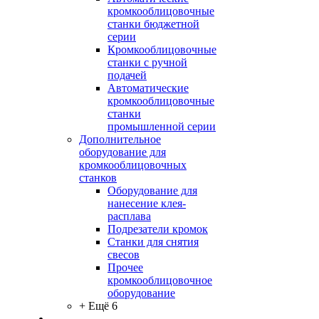
кромкооблицовочные
станки бюджетной
серии
Кромкооблицовочные
станки с ручной
подачей
Автоматические
кромкооблицовочные
станки
промышленной серии
Дополнительное
оборудование для
кромкооблицовочных
станков
Оборудование для
нанесение клея-
расплава
Подрезатели кромок
Станки для снятия
свесов
Прочее
кромкооблицовочное
оборудование
+ Ещё 6