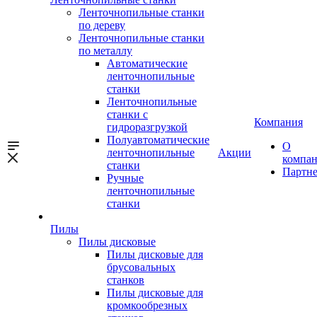
Ленточнопильные станки
по дереву
Ленточнопильные станки
по металлу
Автоматические
ленточнопильные
станки
Ленточнопильные
станки с
Компания
гидроразгрузкой
Полуавтоматические
О
ленточнопильные
Акции
компа
станки
Партн
Ручные
ленточнопильные
станки
Пилы
Пилы дисковые
Пилы дисковые для
брусовальных
станков
Пилы дисковые для
кромкообрезных