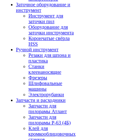
Заточное оборудование и
инструмент
Инструмент для
заточки пил
Оборудование для
заточки инструмента
Корончатые свёрла
HSS
Ручной инструмент
Резаки для шпона и
пластика
Станки
клеенаносящие
Фрезеры
Шлифовальные
машины
Электрорубанки
Запчасти и расходники
Запчасти для
пилорамы Атлант
Запчасти для
пилорамы Р-63 (4Б)
Клей для
кромкооблицовочных
станков