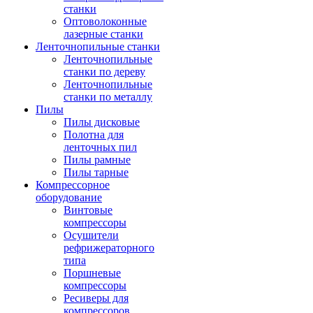
станки
Оптоволоконные
лазерные станки
Ленточнопильные станки
Ленточнопильные
станки по дереву
Ленточнопильные
станки по металлу
Пилы
Пилы дисковые
Полотна для
ленточных пил
Пилы рамные
Пилы тарные
Компрессорное
оборудование
Винтовые
компрессоры
Осушители
рефрижераторного
типа
Поршневые
компрессоры
Ресиверы для
компрессоров