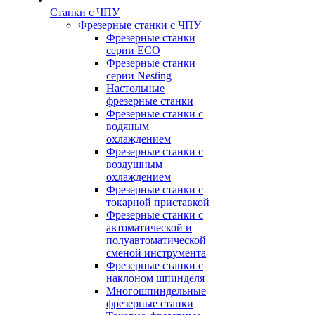
Станки с ЧПУ
Фрезерные станки с ЧПУ
Фрезерные станки
серии ECO
Фрезерные станки
серии Nesting
Настольные
фрезерные станки
Фрезерные станки с
водяным
охлаждением
Фрезерные станки с
воздушным
охлаждением
Фрезерные станки с
токарной приставкой
Фрезерные станки с
автоматической и
полуавтоматической
сменой инструмента
Фрезерные станки с
наклоном шпинделя
Многошпиндельные
фрезерные станки