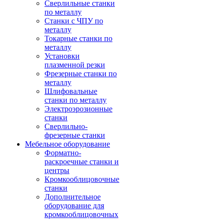
Сверлильные станки
по металлу
Станки с ЧПУ по
металлу
Токарные станки по
металлу
Установки
плазменной резки
Фрезерные станки по
металлу
Шлифовальные
станки по металлу
Электроэрозионные
станки
Сверлильно-
фрезерные станки
Мебельное оборудование
Форматно-
раскроечные станки и
центры
Кромкооблицовочные
станки
Дополнительное
оборудование для
кромкооблицовочных