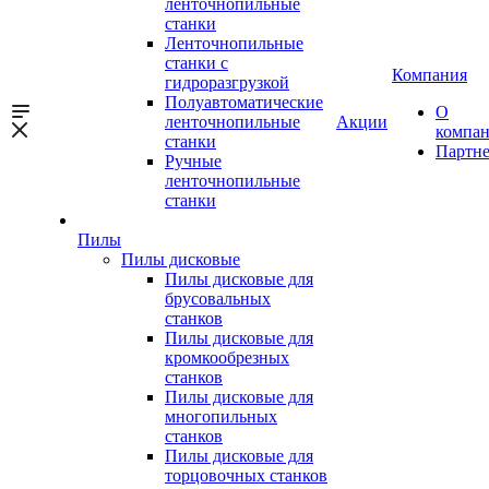
ленточнопильные
станки
Ленточнопильные
станки с
Компания
гидроразгрузкой
Полуавтоматические
О
ленточнопильные
Акции
компа
станки
Партн
Ручные
ленточнопильные
станки
Пилы
Пилы дисковые
Пилы дисковые для
брусовальных
станков
Пилы дисковые для
кромкообрезных
станков
Пилы дисковые для
многопильных
станков
Пилы дисковые для
торцовочных станков