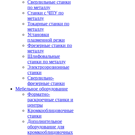
Сверлильные станки
по металлу
Станки с ЧПУ по
металлу
Токарные станки по
металлу
Установки
плазменной резки
Фрезерные станки по
металлу
Шлифовальные
станки по металлу
Электроэрозионные
станки
Сверлильно-
фрезерные станки
Мебельное оборудование
Форматно-
раскроечные станки и
центры
Кромкооблицовочные
станки
Дополнительное
оборудование для
кромкооблицовочных