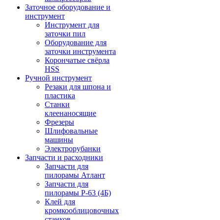
Заточное оборудование и
инструмент
Инструмент для
заточки пил
Оборудование для
заточки инструмента
Корончатые свёрла
HSS
Ручной инструмент
Резаки для шпона и
пластика
Станки
клеенаносящие
Фрезеры
Шлифовальные
машины
Электрорубанки
Запчасти и расходники
Запчасти для
пилорамы Атлант
Запчасти для
пилорамы Р-63 (4Б)
Клей для
кромкооблицовочных
станков