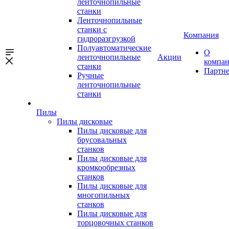
ленточнопильные
станки
Ленточнопильные
станки с
Компания
гидроразгрузкой
Полуавтоматические
О
ленточнопильные
Акции
компа
станки
Партн
Ручные
ленточнопильные
станки
Пилы
Пилы дисковые
Пилы дисковые для
брусовальных
станков
Пилы дисковые для
кромкообрезных
станков
Пилы дисковые для
многопильных
станков
Пилы дисковые для
торцовочных станков