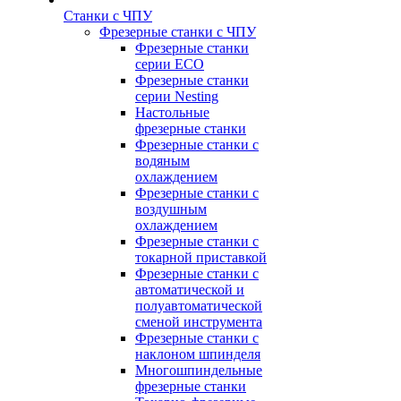
Станки с ЧПУ
Фрезерные станки с ЧПУ
Фрезерные станки
серии ECO
Фрезерные станки
серии Nesting
Настольные
фрезерные станки
Фрезерные станки с
водяным
охлаждением
Фрезерные станки с
воздушным
охлаждением
Фрезерные станки с
токарной приставкой
Фрезерные станки с
автоматической и
полуавтоматической
сменой инструмента
Фрезерные станки с
наклоном шпинделя
Многошпиндельные
фрезерные станки