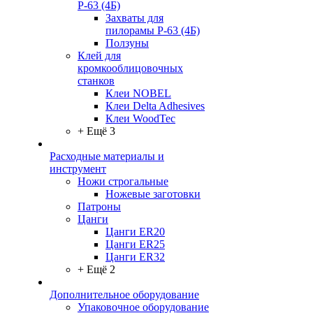
Р-63 (4Б)
Захваты для
пилорамы Р-63 (4Б)
Ползуны
Клей для
кромкооблицовочных
станков
Клеи NOBEL
Клеи Delta Adhesives
Клеи WoodTec
+ Ещё 3
Расходные материалы и
инструмент
Ножи строгальные
Ножевые заготовки
Патроны
Цанги
Цанги ER20
Цанги ER25
Цанги ER32
+ Ещё 2
Дополнительное оборудование
Упаковочное оборудование