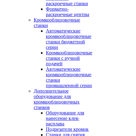
раскроечные станки
Форматно-
раскроечные центры
Кромкооблицовочные
станки
Автоматические
кромкооблицовочные
станки бюджетной
серии
Кромкооблицовочные
станки с ручной
подачей
Автоматические
кромкооблицовочные
станки
промышленной серии
Дополнительное
оборудование для
кромкооблицовочных
станков
Оборудование для
нанесение клея-
расплава
Подрезатели кромок
Станки для снятия