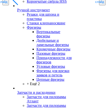
Корончатые свёрла HSS
слайд
слайд
Ручной инструмент
Резаки для шпона и
пластика
Станки клеенаносящие
Фрезеры
Вертикальные
фрезеры
Дюбельные и
ламельные фрезеры
Кромочные фрезеры
Пазовые фрезеры
Принадлежности для
фрезеров
Угловые фрезеры
Фрезеры для врезки
замков и петель
Цепные фрезеры
+ Ещё 2
Запчасти и расходники
Запчасти для пилорамы
Атлант
Запчасти для пилорамы