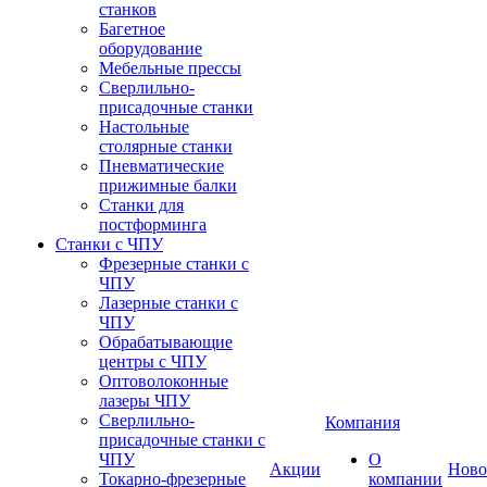
станков
Багетное
оборудование
Мебельные прессы
Сверлильно-
присадочные станки
Настольные
столярные станки
Пневматические
прижимные балки
Станки для
постформинга
Станки с ЧПУ
Фрезерные станки с
ЧПУ
Лазерные станки с
ЧПУ
Обрабатывающие
центры с ЧПУ
Оптоволоконные
лазеры ЧПУ
Сверлильно-
Компания
присадочные станки с
ЧПУ
О
Акции
Ново
Токарно-фрезерные
компании