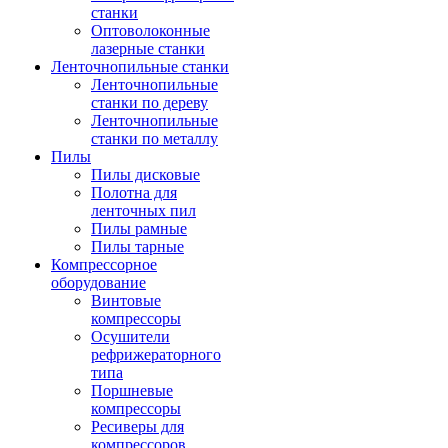
станки
Оптоволоконные
лазерные станки
Ленточнопильные станки
Ленточнопильные
станки по дереву
Ленточнопильные
станки по металлу
Пилы
Пилы дисковые
Полотна для
ленточных пил
Пилы рамные
Пилы тарные
Компрессорное
оборудование
Винтовые
компрессоры
Осушители
рефрижераторного
типа
Поршневые
компрессоры
Ресиверы для
компрессоров