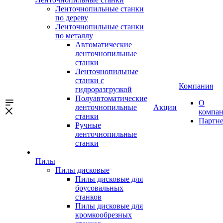
Ленточнопильные станки
по дереву
Ленточнопильные станки
по металлу
Автоматические
ленточнопильные
станки
Ленточнопильные
станки с
Компания
гидроразгрузкой
Полуавтоматические
О
ленточнопильные
Акции
компа
станки
Партн
Ручные
ленточнопильные
станки
Пилы
Пилы дисковые
Пилы дисковые для
брусовальных
станков
Пилы дисковые для
кромкообрезных