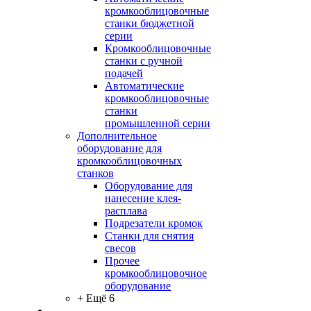
кромкооблицовочные
станки бюджетной
серии
Кромкооблицовочные
станки с ручной
подачей
Автоматические
кромкооблицовочные
станки
промышленной серии
Дополнительное
оборудование для
кромкооблицовочных
станков
Оборудование для
нанесение клея-
расплава
Подрезатели кромок
Станки для снятия
свесов
Прочее
кромкооблицовочное
оборудование
+ Ещё 6