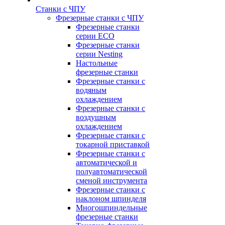
Станки с ЧПУ
Фрезерные станки с ЧПУ
Фрезерные станки
серии ECO
Фрезерные станки
серии Nesting
Настольные
фрезерные станки
Фрезерные станки с
водяным
охлаждением
Фрезерные станки с
воздушным
охлаждением
Фрезерные станки с
токарной приставкой
Фрезерные станки с
автоматической и
полуавтоматической
сменой инструмента
Фрезерные станки с
наклоном шпинделя
Многошпиндельные
фрезерные станки