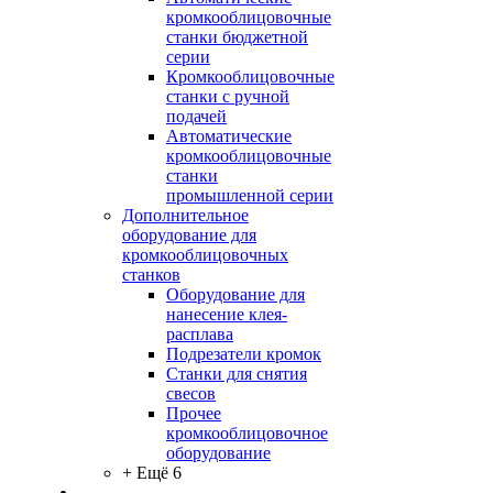
кромкооблицовочные
станки бюджетной
серии
Кромкооблицовочные
станки с ручной
подачей
Автоматические
кромкооблицовочные
станки
промышленной серии
Дополнительное
оборудование для
кромкооблицовочных
станков
Оборудование для
нанесение клея-
расплава
Подрезатели кромок
Станки для снятия
свесов
Прочее
кромкооблицовочное
оборудование
+ Ещё 6