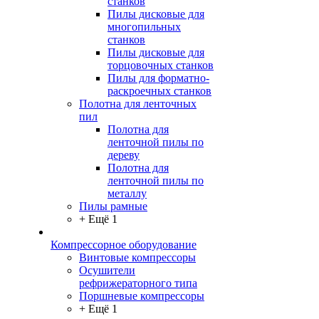
станков
Пилы дисковые для
многопильных
станков
Пилы дисковые для
торцовочных станков
Пилы для форматно-
раскроечных станков
Полотна для ленточных
пил
Полотна для
ленточной пилы по
дереву
Полотна для
ленточной пилы по
металлу
Пилы рамные
+ Ещё 1
Компрессорное оборудование
Винтовые компрессоры
Осушители
рефрижераторного типа
Поршневые компрессоры
+ Ещё 1