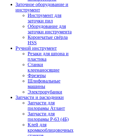
Заточное оборудование и
инструмент
Инструмент для
заточки пил
Оборудование для
заточки инструмента
Корончатые свёрла
HSS
Ручной инструмент
Резаки для шпона и
пластика
Станки
клеенаносящие
Фрезеры
Шлифовальные
машины
Электрорубанки
Запчасти и расходники
Запчасти для
пилорамы Атлант
Запчасти для
пилорамы Р-63 (4Б)
Клей для
кромкооблицовочных
станков