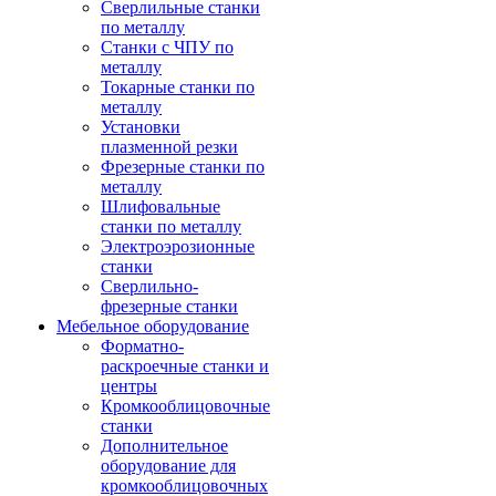
Сверлильные станки
по металлу
Станки с ЧПУ по
металлу
Токарные станки по
металлу
Установки
плазменной резки
Фрезерные станки по
металлу
Шлифовальные
станки по металлу
Электроэрозионные
станки
Сверлильно-
фрезерные станки
Мебельное оборудование
Форматно-
раскроечные станки и
центры
Кромкооблицовочные
станки
Дополнительное
оборудование для
кромкооблицовочных