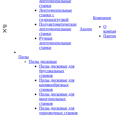
ленточнопильные
станки
Ленточнопильные
станки с
Компания
гидроразгрузкой
Полуавтоматические
О
ленточнопильные
Акции
компа
станки
Партн
Ручные
ленточнопильные
станки
Пилы
Пилы дисковые
Пилы дисковые для
брусовальных
станков
Пилы дисковые для
кромкообрезных
станков
Пилы дисковые для
многопильных
станков
Пилы дисковые для
торцовочных станков