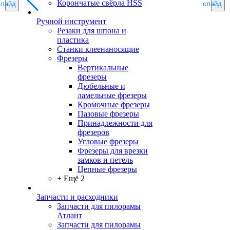
Корончатые свёрла HSS
слайд
слайд
Ручной инструмент
Резаки для шпона и
пластика
Станки клеенаносящие
Фрезеры
Вертикальные
фрезеры
Дюбельные и
ламельные фрезеры
Кромочные фрезеры
Пазовые фрезеры
Принадлежности для
фрезеров
Угловые фрезеры
Фрезеры для врезки
замков и петель
Цепные фрезеры
+ Ещё 2
Запчасти и расходники
Запчасти для пилорамы
Атлант
Запчасти для пилорамы