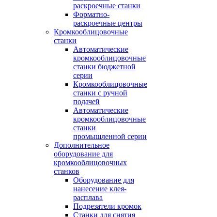
раскроечные станки
Форматно-
раскроечные центры
Кромкооблицовочные
станки
Автоматические
кромкооблицовочные
станки бюджетной
серии
Кромкооблицовочные
станки с ручной
подачей
Автоматические
кромкооблицовочные
станки
промышленной серии
Дополнительное
оборудование для
кромкооблицовочных
станков
Оборудование для
нанесение клея-
расплава
Подрезатели кромок
Станки для снятия