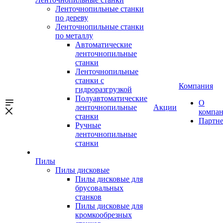
Ленточнопильные станки
по дереву
Ленточнопильные станки
по металлу
Автоматические
ленточнопильные
станки
Ленточнопильные
станки с
Компания
гидроразгрузкой
Полуавтоматические
О
ленточнопильные
Акции
компа
станки
Партн
Ручные
ленточнопильные
станки
Пилы
Пилы дисковые
Пилы дисковые для
брусовальных
станков
Пилы дисковые для
кромкообрезных