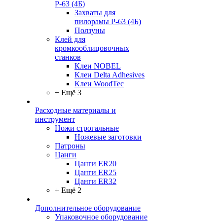
Р-63 (4Б)
Захваты для
пилорамы Р-63 (4Б)
Ползуны
Клей для
кромкооблицовочных
станков
Клеи NOBEL
Клеи Delta Adhesives
Клеи WoodTec
+ Ещё 3
Расходные материалы и
инструмент
Ножи строгальные
Ножевые заготовки
Патроны
Цанги
Цанги ER20
Цанги ER25
Цанги ER32
+ Ещё 2
Дополнительное оборудование
Упаковочное оборудование