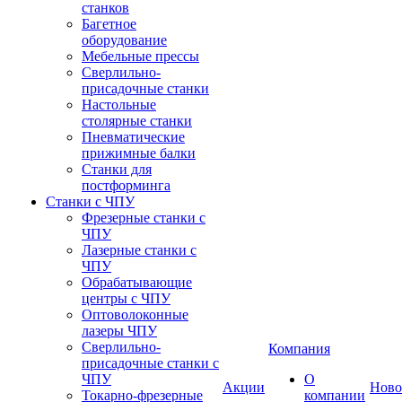
станков
Багетное
оборудование
Мебельные прессы
Сверлильно-
присадочные станки
Настольные
столярные станки
Пневматические
прижимные балки
Станки для
постформинга
Станки с ЧПУ
Фрезерные станки с
ЧПУ
Лазерные станки с
ЧПУ
Обрабатывающие
центры с ЧПУ
Оптоволоконные
лазеры ЧПУ
Сверлильно-
Компания
присадочные станки с
ЧПУ
О
Акции
Ново
Токарно-фрезерные
компании