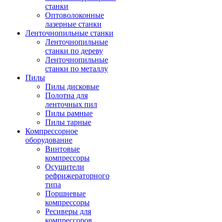
станки
Оптоволоконные
лазерные станки
Ленточнопильные станки
Ленточнопильные
станки по дереву
Ленточнопильные
станки по металлу
Пилы
Пилы дисковые
Полотна для
ленточных пил
Пилы рамные
Пилы тарные
Компрессорное
оборудование
Винтовые
компрессоры
Осушители
рефрижераторного
типа
Поршневые
компрессоры
Ресиверы для
компрессоров