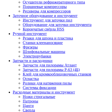
Осушители рефрижераторного типа
Поршневые компрессоры
Ресиверы для компрессоров
Заточное оборудование и инструмент
Инструмент для заточки пил
Оборудование для заточки инструмента
Корончатые свёрла HSS
Ручной инструмент
Резаки для шпона и пластика
Станки клеенаносящие
Фрезеры
Шлифовальные машины
Электрорубанки
Запчасти и расходники
Запчасти для пилорамы Атлант
Запчасти для пилорамы Р-63 (4Б)
Клей для кромкооблицовочных станков
Оснастка
Ролики для натяжения пилы
Системы фиксации
Расходные материалы и инструмент
Ножи строгальные
Патроны
Цанги
Сверла