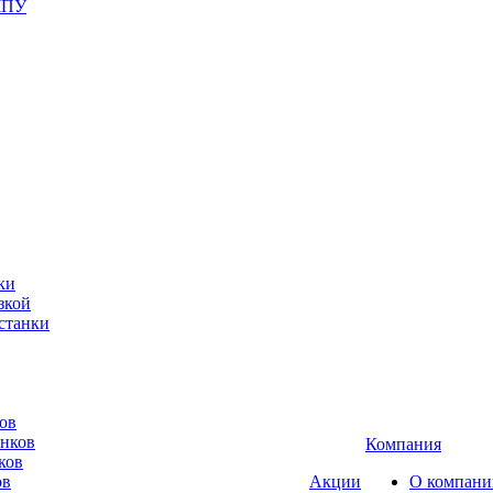
ЧПУ
ки
зкой
станки
ов
анков
Компания
ков
ов
Акции
О компани