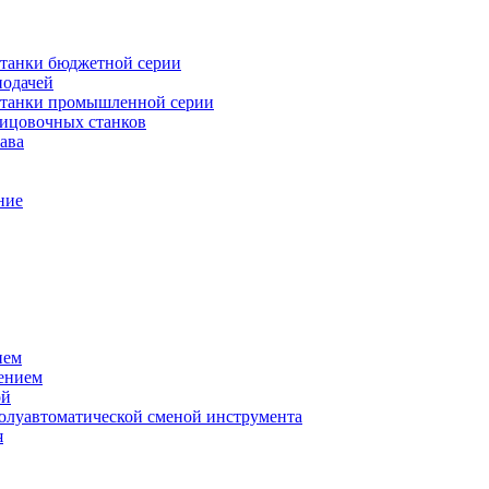
танки бюджетной серии
подачей
станки промышленной серии
лицовочных станков
ава
ние
ием
ением
ой
полуавтоматической сменой инструмента
я