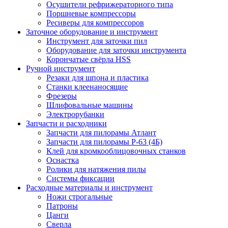
Осушители рефрижераторного типа
Поршневые компрессоры
Ресиверы для компрессоров
Заточное оборудование и инструмент
Инструмент для заточки пил
Оборудование для заточки инструмента
Корончатые свёрла HSS
Ручной инструмент
Резаки для шпона и пластика
Станки клеенаносящие
Фрезеры
Шлифовальные машины
Электрорубанки
Запчасти и расходники
Запчасти для пилорамы Атлант
Запчасти для пилорамы Р-63 (4Б)
Клей для кромкооблицовочных станков
Оснастка
Ролики для натяжения пилы
Системы фиксации
Расходные материалы и инструмент
Ножи строгальные
Патроны
Цанги
Сверла