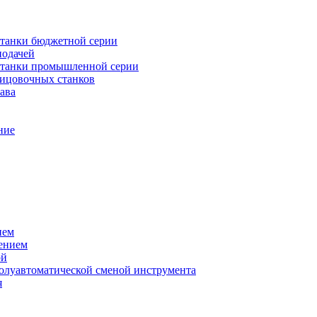
танки бюджетной серии
подачей
станки промышленной серии
лицовочных станков
ава
ние
ием
ением
ой
полуавтоматической сменой инструмента
я