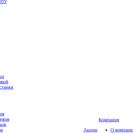
ЧПУ
ки
зкой
станки
ов
анков
Компания
ков
ов
Акции
О компани