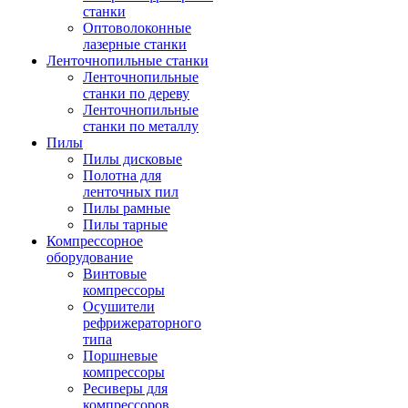
станки
Оптоволоконные
лазерные станки
Ленточнопильные станки
Ленточнопильные
станки по дереву
Ленточнопильные
станки по металлу
Пилы
Пилы дисковые
Полотна для
ленточных пил
Пилы рамные
Пилы тарные
Компрессорное
оборудование
Винтовые
компрессоры
Осушители
рефрижераторного
типа
Поршневые
компрессоры
Ресиверы для
компрессоров