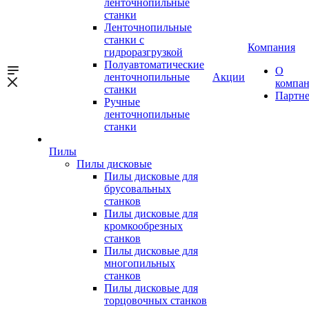
ленточнопильные
станки
Ленточнопильные
станки с
Компания
гидроразгрузкой
Полуавтоматические
О
ленточнопильные
Акции
компа
станки
Партн
Ручные
ленточнопильные
станки
Пилы
Пилы дисковые
Пилы дисковые для
брусовальных
станков
Пилы дисковые для
кромкообрезных
станков
Пилы дисковые для
многопильных
станков
Пилы дисковые для
торцовочных станков