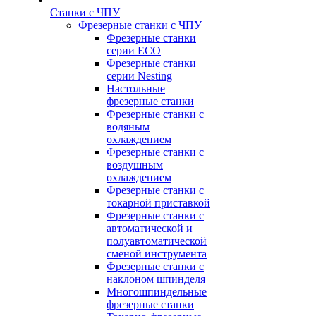
Станки с ЧПУ
Фрезерные станки с ЧПУ
Фрезерные станки
серии ECO
Фрезерные станки
серии Nesting
Настольные
фрезерные станки
Фрезерные станки с
водяным
охлаждением
Фрезерные станки с
воздушным
охлаждением
Фрезерные станки с
токарной приставкой
Фрезерные станки с
автоматической и
полуавтоматической
сменой инструмента
Фрезерные станки с
наклоном шпинделя
Многошпиндельные
фрезерные станки