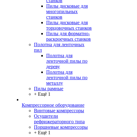
станков
Пилы дисковые для
многопильных
станков
Пилы дисковые для
торцовочных станков
Пилы для форматно-
раскроечных станков
Полотна для ленточных
пил
Полотна для
ленточной пилы по
дереву
Полотна для
ленточной пилы по
металлу
Пилы рамные
+ Ещё 1
Компрессорное оборудование
Винтовые компрессоры
Осушители
рефрижераторного типа
Поршневые компрессоры
+ Ещё 1