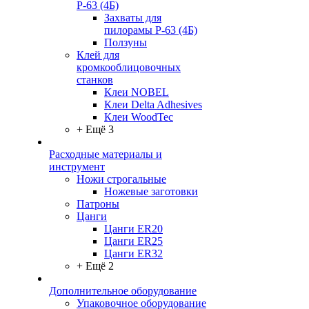
Р-63 (4Б)
Захваты для
пилорамы Р-63 (4Б)
Ползуны
Клей для
кромкооблицовочных
станков
Клеи NOBEL
Клеи Delta Adhesives
Клеи WoodTec
+ Ещё 3
Расходные материалы и
инструмент
Ножи строгальные
Ножевые заготовки
Патроны
Цанги
Цанги ER20
Цанги ER25
Цанги ER32
+ Ещё 2
Дополнительное оборудование
Упаковочное оборудование