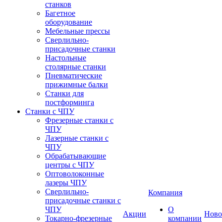
станков
Багетное
оборудование
Мебельные прессы
Сверлильно-
присадочные станки
Настольные
столярные станки
Пневматические
прижимные балки
Станки для
постформинга
Станки с ЧПУ
Фрезерные станки с
ЧПУ
Лазерные станки с
ЧПУ
Обрабатывающие
центры с ЧПУ
Оптоволоконные
лазеры ЧПУ
Сверлильно-
Компания
присадочные станки с
ЧПУ
О
Акции
Ново
Токарно-фрезерные
компании