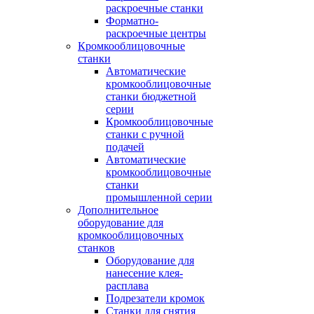
раскроечные станки
Форматно-
раскроечные центры
Кромкооблицовочные
станки
Автоматические
кромкооблицовочные
станки бюджетной
серии
Кромкооблицовочные
станки с ручной
подачей
Автоматические
кромкооблицовочные
станки
промышленной серии
Дополнительное
оборудование для
кромкооблицовочных
станков
Оборудование для
нанесение клея-
расплава
Подрезатели кромок
Станки для снятия