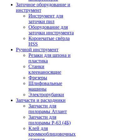
Заточное оборудование и
инструмент
Инструмент для
заточки пил
Оборудование для
заточки инструмента
Корончатые свёрла
HSS
Ручной инструмент
Резаки для шпона и
пластика
Станки
клеенаносящие
Фрезеры
Шлифовальные
машины
Электрорубанки
Запчасти и расходники
Запчасти для
пилорамы Атлант
Запчасти для
пилорамы Р-63 (4Б)
Клей для
кромкооблицовочных
станков