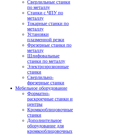
Сверлильные станки
по металлу
Станки с ЧПУ по
металлу
Токарные станки по
металлу
Установки
плазменной резки
Фрезерные станки по
металлу
Шлифовальные
станки по металлу
Электроэрозионные
станки
Сверлильно-
фрезерные станки
Мебельное оборудование
Форматно-
раскроечные станки и
центры
Кромкооблицовочные
станки
Дополнительное
оборудование для
кромкооблицовочных