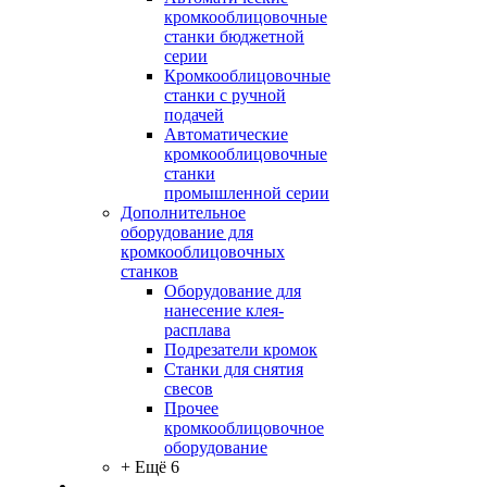
кромкооблицовочные
станки бюджетной
серии
Кромкооблицовочные
станки с ручной
подачей
Автоматические
кромкооблицовочные
станки
промышленной серии
Дополнительное
оборудование для
кромкооблицовочных
станков
Оборудование для
нанесение клея-
расплава
Подрезатели кромок
Станки для снятия
свесов
Прочее
кромкооблицовочное
оборудование
+ Ещё 6