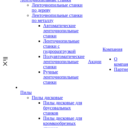
Ленточнопильные станки
по дереву
Ленточнопильные станки
по металлу
Автоматические
ленточнопильные
станки
Ленточнопильные
станки с
Компания
гидроразгрузкой
Полуавтоматические
О
ленточнопильные
Акции
компа
станки
Партн
Ручные
ленточнопильные
станки
Пилы
Пилы дисковые
Пилы дисковые для
брусовальных
станков
Пилы дисковые для
кромкообрезных