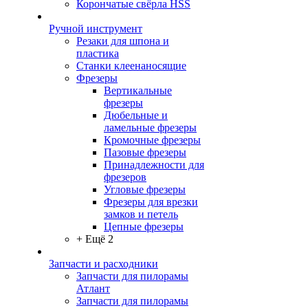
Корончатые свёрла HSS
Ручной инструмент
Резаки для шпона и
пластика
Станки клеенаносящие
Фрезеры
Вертикальные
фрезеры
Дюбельные и
ламельные фрезеры
Кромочные фрезеры
Пазовые фрезеры
Принадлежности для
фрезеров
Угловые фрезеры
Фрезеры для врезки
замков и петель
Цепные фрезеры
+ Ещё 2
Запчасти и расходники
Запчасти для пилорамы
Атлант
Запчасти для пилорамы