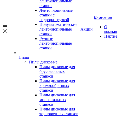
ленточнопильные
станки
Ленточнопильные
станки с
Компания
гидроразгрузкой
Полуавтоматические
О
ленточнопильные
Акции
компа
станки
Партн
Ручные
ленточнопильные
станки
Пилы
Пилы дисковые
Пилы дисковые для
брусовальных
станков
Пилы дисковые для
кромкообрезных
станков
Пилы дисковые для
многопильных
станков
Пилы дисковые для
торцовочных станков