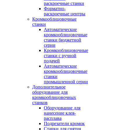
раскроечные станки
Форматно-
раскроечные центры
Кромкооблицовочные
станки
Автоматические
кромкооблицовочные
станки бюджетной
серии
Кромкооблицовочные
станки с ручной
подачей
Автоматические
кромкооблицовочные
станки
промышленной серии
Дополнительное
оборудование для
кромкооблицовочных
станков
Оборудование для
нанесение клея-
расплава
Подрезатели кромок
Станки для снятия