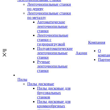
Ленточнопильные станки
по дереву
Ленточнопильные станки
по металлу
Автоматические
ленточнопильные
станки
Ленточнопильные
станки с
Компания
гидроразгрузкой
Полуавтоматические
О
ленточнопильные
Акции
компа
станки
Партн
Ручные
ленточнопильные
станки
Пилы
Пилы дисковые
Пилы дисковые для
брусовальных
станков
Пилы дисковые для
кромкообрезных