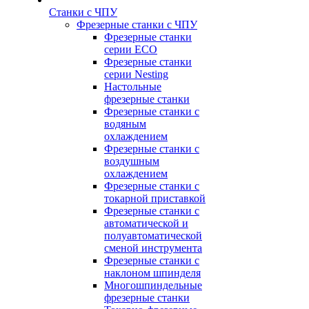
Станки с ЧПУ
Фрезерные станки с ЧПУ
Фрезерные станки
серии ECO
Фрезерные станки
серии Nesting
Настольные
фрезерные станки
Фрезерные станки с
водяным
охлаждением
Фрезерные станки с
воздушным
охлаждением
Фрезерные станки с
токарной приставкой
Фрезерные станки с
автоматической и
полуавтоматической
сменой инструмента
Фрезерные станки с
наклоном шпинделя
Многошпиндельные
фрезерные станки