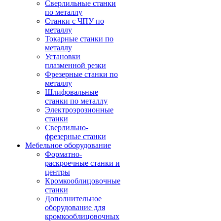
Сверлильные станки
по металлу
Станки с ЧПУ по
металлу
Токарные станки по
металлу
Установки
плазменной резки
Фрезерные станки по
металлу
Шлифовальные
станки по металлу
Электроэрозионные
станки
Сверлильно-
фрезерные станки
Мебельное оборудование
Форматно-
раскроечные станки и
центры
Кромкооблицовочные
станки
Дополнительное
оборудование для
кромкооблицовочных