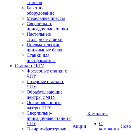
станков
Багетное
оборудование
Мебельные прессы
Сверлильно-
присадочные станки
Настольные
столярные станки
Пневматические
прижимные балки
Станки для
постформинга
Станки с ЧПУ
Фрезерные станки с
ЧПУ
Лазерные станки с
ЧПУ
Обрабатывающие
центры с ЧПУ
Оптоволоконные
лазеры ЧПУ
Сверлильно-
Компания
присадочные станки с
ЧПУ
О
Акции
Ново
Токарно-фрезерные
компании