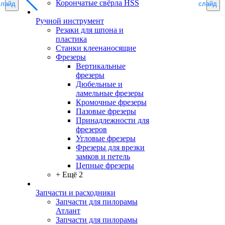
Корончатые свёрла HSS
слайд
слайд
Ручной инструмент
Резаки для шпона и
пластика
Станки клеенаносящие
Фрезеры
Вертикальные
фрезеры
Дюбельные и
ламельные фрезеры
Кромочные фрезеры
Пазовые фрезеры
Принадлежности для
фрезеров
Угловые фрезеры
Фрезеры для врезки
замков и петель
Цепные фрезеры
+ Ещё 2
Запчасти и расходники
Запчасти для пилорамы
Атлант
Запчасти для пилорамы