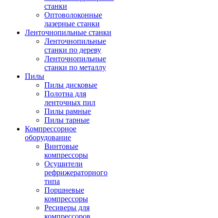
станки
Оптоволоконные
лазерные станки
Ленточнопильные станки
Ленточнопильные
станки по дереву
Ленточнопильные
станки по металлу
Пилы
Пилы дисковые
Полотна для
ленточных пил
Пилы рамные
Пилы тарные
Компрессорное
оборудование
Винтовые
компрессоры
Осушители
рефрижераторного
типа
Поршневые
компрессоры
Ресиверы для
компрессоров