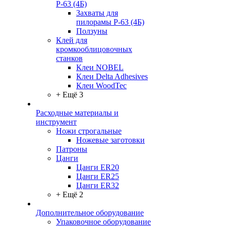
Р-63 (4Б)
Захваты для
пилорамы Р-63 (4Б)
Ползуны
Клей для
кромкооблицовочных
станков
Клеи NOBEL
Клеи Delta Adhesives
Клеи WoodTec
+ Ещё 3
Расходные материалы и
инструмент
Ножи строгальные
Ножевые заготовки
Патроны
Цанги
Цанги ER20
Цанги ER25
Цанги ER32
+ Ещё 2
Дополнительное оборудование
Упаковочное оборудование