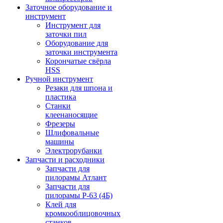
Заточное оборудование и
инструмент
Инструмент для
заточки пил
Оборудование для
заточки инструмента
Корончатые свёрла
HSS
Ручной инструмент
Резаки для шпона и
пластика
Станки
клеенаносящие
Фрезеры
Шлифовальные
машины
Электрорубанки
Запчасти и расходники
Запчасти для
пилорамы Атлант
Запчасти для
пилорамы Р-63 (4Б)
Клей для
кромкооблицовочных
станков