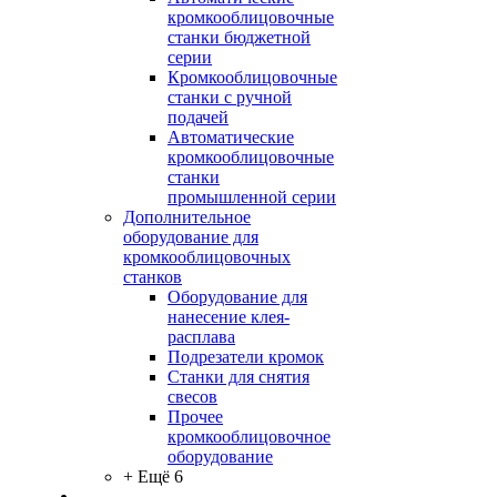
кромкооблицовочные
станки бюджетной
серии
Кромкооблицовочные
станки с ручной
подачей
Автоматические
кромкооблицовочные
станки
промышленной серии
Дополнительное
оборудование для
кромкооблицовочных
станков
Оборудование для
нанесение клея-
расплава
Подрезатели кромок
Станки для снятия
свесов
Прочее
кромкооблицовочное
оборудование
+ Ещё 6