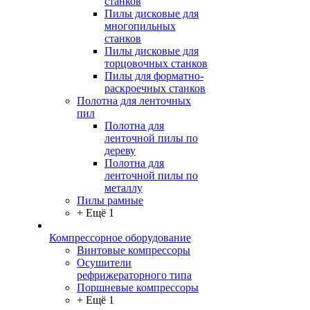
станков
Пилы дисковые для
многопильных
станков
Пилы дисковые для
торцовочных станков
Пилы для форматно-
раскроечных станков
Полотна для ленточных
пил
Полотна для
ленточной пилы по
дереву
Полотна для
ленточной пилы по
металлу
Пилы рамные
+ Ещё 1
Компрессорное оборудование
Винтовые компрессоры
Осушители
рефрижераторного типа
Поршневые компрессоры
+ Ещё 1