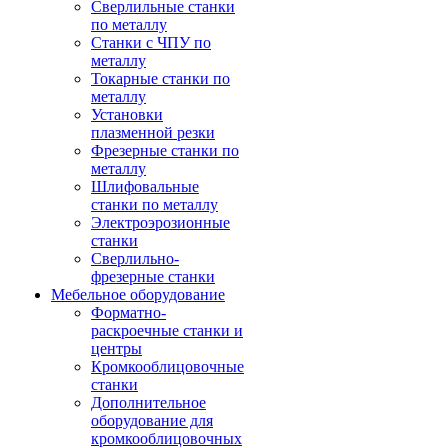
Сверлильные станки
по металлу
Станки с ЧПУ по
металлу
Токарные станки по
металлу
Установки
плазменной резки
Фрезерные станки по
металлу
Шлифовальные
станки по металлу
Электроэрозионные
станки
Сверлильно-
фрезерные станки
Мебельное оборудование
Форматно-
раскроечные станки и
центры
Кромкооблицовочные
станки
Дополнительное
оборудование для
кромкооблицовочных