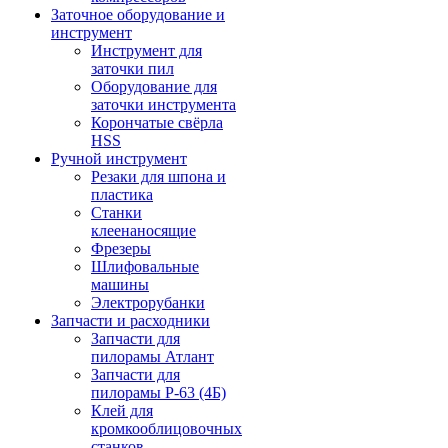
Заточное оборудование и
инструмент
Инструмент для
заточки пил
Оборудование для
заточки инструмента
Корончатые свёрла
HSS
Ручной инструмент
Резаки для шпона и
пластика
Станки
клеенаносящие
Фрезеры
Шлифовальные
машины
Электрорубанки
Запчасти и расходники
Запчасти для
пилорамы Атлант
Запчасти для
пилорамы Р-63 (4Б)
Клей для
кромкооблицовочных
станков