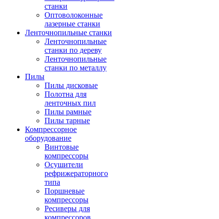
станки
Оптоволоконные
лазерные станки
Ленточнопильные станки
Ленточнопильные
станки по дереву
Ленточнопильные
станки по металлу
Пилы
Пилы дисковые
Полотна для
ленточных пил
Пилы рамные
Пилы тарные
Компрессорное
оборудование
Винтовые
компрессоры
Осушители
рефрижераторного
типа
Поршневые
компрессоры
Ресиверы для
компрессоров