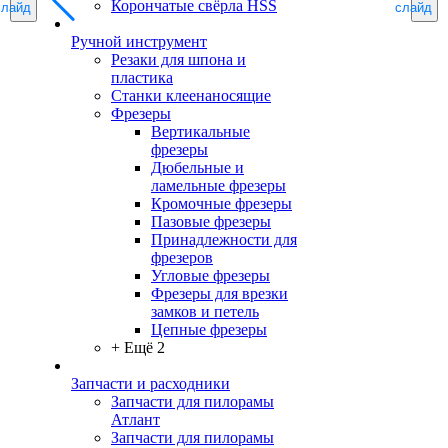
Корончатые свёрла HSS
слайд
слайд
Ручной инструмент
Резаки для шпона и
пластика
Станки клеенаносящие
Фрезеры
Вертикальные
фрезеры
Дюбельные и
ламельные фрезеры
Кромочные фрезеры
Пазовые фрезеры
Принадлежности для
фрезеров
Угловые фрезеры
Фрезеры для врезки
замков и петель
Цепные фрезеры
+ Ещё 2
Запчасти и расходники
Запчасти для пилорамы
Атлант
Запчасти для пилорамы