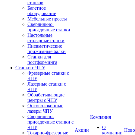
станков
Багетное
оборудование
Мебельные прессы
Сверлильно-
присадочные станки
Настольные
столярные станки
Пневматические
прижимные балки
Станки для
постформинга
Станки с ЧПУ
Фрезерные станки с
ЧПУ
Лазерные станки с
ЧПУ
Обрабатывающие
центры с ЧПУ
Оптоволоконные
лазеры ЧПУ
Сверлильно-
Компания
присадочные станки с
ЧПУ
О
Акции
Ново
Токарно-фрезерные
компании