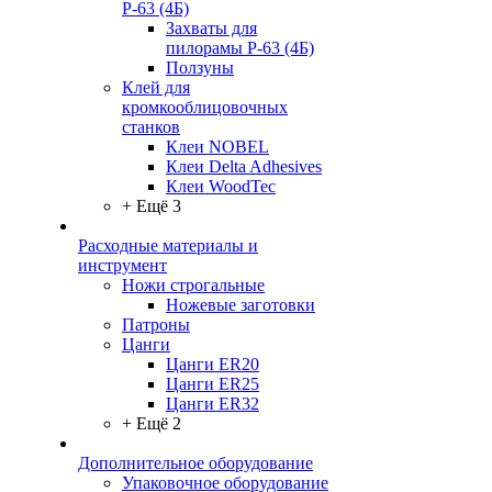
Р-63 (4Б)
Захваты для
пилорамы Р-63 (4Б)
Ползуны
Клей для
кромкооблицовочных
станков
Клеи NOBEL
Клеи Delta Adhesives
Клеи WoodTec
+ Ещё 3
Расходные материалы и
инструмент
Ножи строгальные
Ножевые заготовки
Патроны
Цанги
Цанги ER20
Цанги ER25
Цанги ER32
+ Ещё 2
Дополнительное оборудование
Упаковочное оборудование