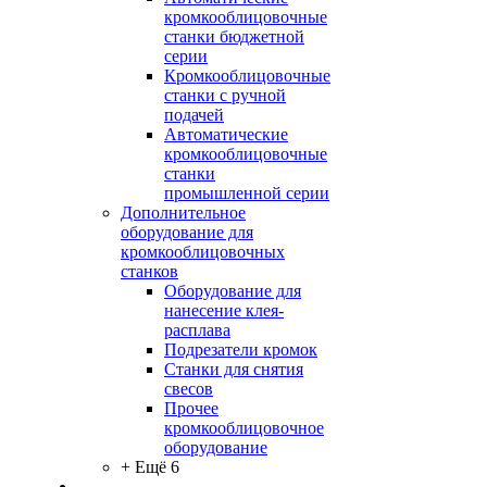
кромкооблицовочные
станки бюджетной
серии
Кромкооблицовочные
станки с ручной
подачей
Автоматические
кромкооблицовочные
станки
промышленной серии
Дополнительное
оборудование для
кромкооблицовочных
станков
Оборудование для
нанесение клея-
расплава
Подрезатели кромок
Станки для снятия
свесов
Прочее
кромкооблицовочное
оборудование
+ Ещё 6