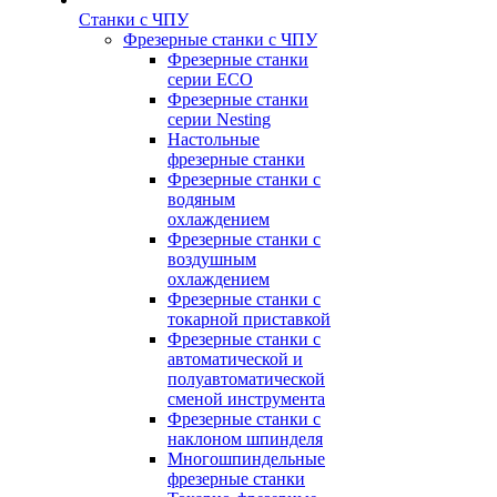
Станки с ЧПУ
Фрезерные станки с ЧПУ
Фрезерные станки
серии ECO
Фрезерные станки
серии Nesting
Настольные
фрезерные станки
Фрезерные станки с
водяным
охлаждением
Фрезерные станки с
воздушным
охлаждением
Фрезерные станки с
токарной приставкой
Фрезерные станки с
автоматической и
полуавтоматической
сменой инструмента
Фрезерные станки с
наклоном шпинделя
Многошпиндельные
фрезерные станки