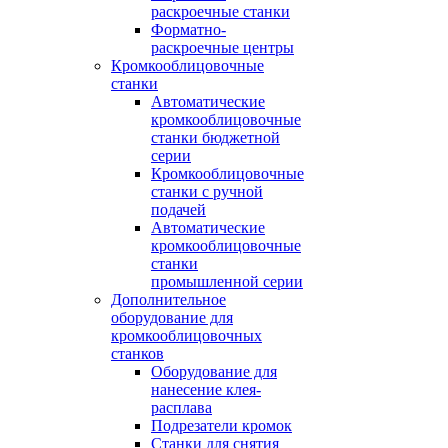
раскроечные станки
Форматно-
раскроечные центры
Кромкооблицовочные
станки
Автоматические
кромкооблицовочные
станки бюджетной
серии
Кромкооблицовочные
станки с ручной
подачей
Автоматические
кромкооблицовочные
станки
промышленной серии
Дополнительное
оборудование для
кромкооблицовочных
станков
Оборудование для
нанесение клея-
расплава
Подрезатели кромок
Станки для снятия