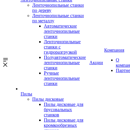
Ленточнопильные станки
по дереву
Ленточнопильные станки
по металлу
Автоматические
ленточнопильные
станки
Ленточнопильные
станки с
Компания
гидроразгрузкой
Полуавтоматические
О
ленточнопильные
Акции
компа
станки
Партн
Ручные
ленточнопильные
станки
Пилы
Пилы дисковые
Пилы дисковые для
брусовальных
станков
Пилы дисковые для
кромкообрезных