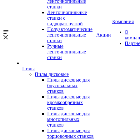
ленточнопильные
станки
Ленточнопильные
станки с
Компания
гидроразгрузкой
Полуавтоматические
О
ленточнопильные
Акции
компа
станки
Партн
Ручные
ленточнопильные
станки
Пилы
Пилы дисковые
Пилы дисковые для
брусовальных
станков
Пилы дисковые для
кромкообрезных
станков
Пилы дисковые для
многопильных
станков
Пилы дисковые для
торцовочных станков