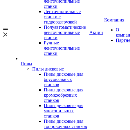
ленточнопильные
станки
Ленточнопильные
станки с
Компания
гидроразгрузкой
Полуавтоматические
О
ленточнопильные
Акции
компа
станки
Партн
Ручные
ленточнопильные
станки
Пилы
Пилы дисковые
Пилы дисковые для
брусовальных
станков
Пилы дисковые для
кромкообрезных
станков
Пилы дисковые для
многопильных
станков
Пилы дисковые для
торцовочных станков