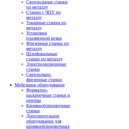
Сверлильные станки
по металлу
Станки с ЧПУ по
металлу
Токарные станки по
металлу
Установки
плазменной резки
Фрезерные станки по
металлу
Шлифовальные
станки по металлу
Электроэрозионные
станки
Сверлильно-
фрезерные станки
Мебельное оборудование
Форматно-
раскроечные станки и
центры
Кромкооблицовочные
станки
Дополнительное
оборудование для
кромкооблицовочных