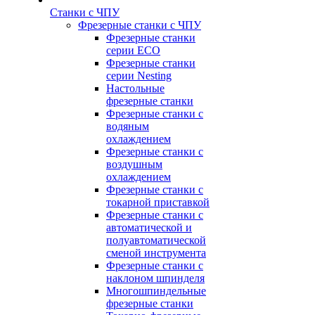
Станки с ЧПУ
Фрезерные станки с ЧПУ
Фрезерные станки
серии ECO
Фрезерные станки
серии Nesting
Настольные
фрезерные станки
Фрезерные станки с
водяным
охлаждением
Фрезерные станки с
воздушным
охлаждением
Фрезерные станки с
токарной приставкой
Фрезерные станки с
автоматической и
полуавтоматической
сменой инструмента
Фрезерные станки с
наклоном шпинделя
Многошпиндельные
фрезерные станки