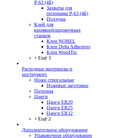
Р-63 (4Б)
Захваты для
пилорамы Р-63 (4Б)
Ползуны
Клей для
кромкооблицовочных
станков
Клеи NOBEL
Клеи Delta Adhesives
Клеи WoodTec
+ Ещё 3
Расходные материалы и
инструмент
Ножи строгальные
Ножевые заготовки
Патроны
Цанги
Цанги ER20
Цанги ER25
Цанги ER32
+ Ещё 2
Дополнительное оборудование
Упаковочное оборудование