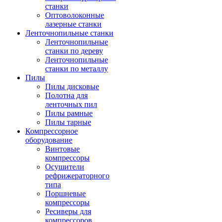
станки
Оптоволоконные
лазерные станки
Ленточнопильные станки
Ленточнопильные
станки по дереву
Ленточнопильные
станки по металлу
Пилы
Пилы дисковые
Полотна для
ленточных пил
Пилы рамные
Пилы тарные
Компрессорное
оборудование
Винтовые
компрессоры
Осушители
рефрижераторного
типа
Поршневые
компрессоры
Ресиверы для
компрессоров