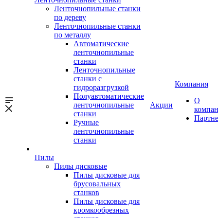
Ленточнопильные станки
по дереву
Ленточнопильные станки
по металлу
Автоматические
ленточнопильные
станки
Ленточнопильные
станки с
Компания
гидроразгрузкой
Полуавтоматические
О
ленточнопильные
Акции
компа
станки
Партн
Ручные
ленточнопильные
станки
Пилы
Пилы дисковые
Пилы дисковые для
брусовальных
станков
Пилы дисковые для
кромкообрезных