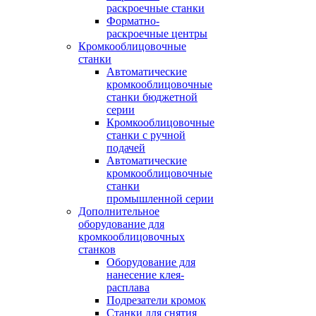
раскроечные станки
Форматно-
раскроечные центры
Кромкооблицовочные
станки
Автоматические
кромкооблицовочные
станки бюджетной
серии
Кромкооблицовочные
станки с ручной
подачей
Автоматические
кромкооблицовочные
станки
промышленной серии
Дополнительное
оборудование для
кромкооблицовочных
станков
Оборудование для
нанесение клея-
расплава
Подрезатели кромок
Станки для снятия