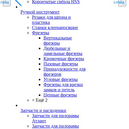
Корончатые свёрла HSS
слайд
слайд
Ручной инструмент
Резаки для шпона и
пластика
Станки клеенаносящие
Фрезеры
Вертикальные
фрезеры
Дюбельные и
ламельные фрезеры
Кромочные фрезеры
Пазовые фрезеры
Принадлежности для
фрезеров
Угловые фрезеры
Фрезеры для врезки
замков и петель
Цепные фрезеры
+ Ещё 2
Запчасти и расходники
Запчасти для пилорамы
Атлант
Запчасти для пилорамы