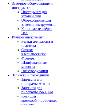
Заточное оборудование и
инструмент
Инструмент для
заточки пил
Оборудование для
заточки инструмента
Корончатые свёрла
HSS
Ручной инструмент
Резаки для шпона и
пластика
Станки
клеенаносящие
Фрезеры
Шлифовальные
машины
Электрорубанки
Запчасти и расходники
Запчасти для
пилорамы Атлант
Запчасти для
пилорамы Р-63 (4Б)
Клей для
кромкооблицовочных
станков