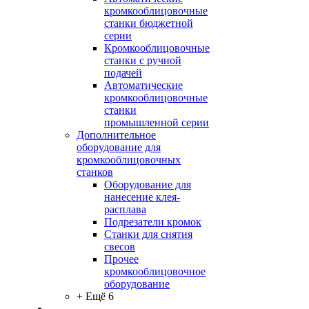
кромкооблицовочные
станки бюджетной
серии
Кромкооблицовочные
станки с ручной
подачей
Автоматические
кромкооблицовочные
станки
промышленной серии
Дополнительное
оборудование для
кромкооблицовочных
станков
Оборудование для
нанесение клея-
расплава
Подрезатели кромок
Станки для снятия
свесов
Прочее
кромкооблицовочное
оборудование
+ Ещё 6