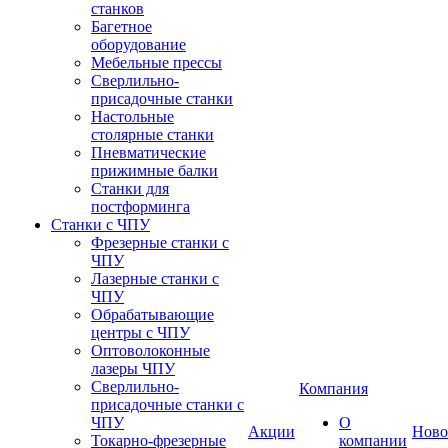
станков
Багетное
оборудование
Мебельные прессы
Сверлильно-
присадочные станки
Настольные
столярные станки
Пневматические
прижимные балки
Станки для
постформинга
Станки с ЧПУ
Фрезерные станки с
ЧПУ
Лазерные станки с
ЧПУ
Обрабатывающие
центры с ЧПУ
Оптоволоконные
лазеры ЧПУ
Сверлильно-
Компания
присадочные станки с
ЧПУ
О
Акции
Ново
Токарно-фрезерные
компании