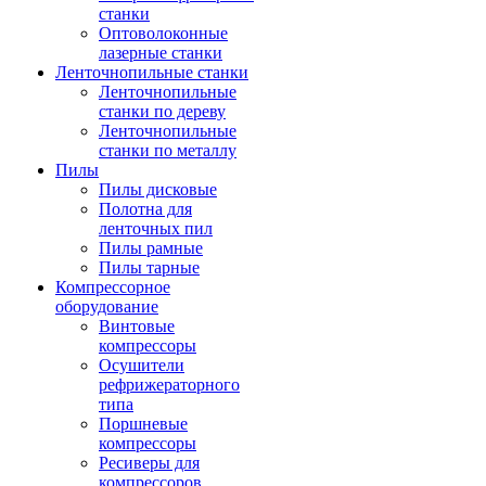
станки
Оптоволоконные
лазерные станки
Ленточнопильные станки
Ленточнопильные
станки по дереву
Ленточнопильные
станки по металлу
Пилы
Пилы дисковые
Полотна для
ленточных пил
Пилы рамные
Пилы тарные
Компрессорное
оборудование
Винтовые
компрессоры
Осушители
рефрижераторного
типа
Поршневые
компрессоры
Ресиверы для
компрессоров