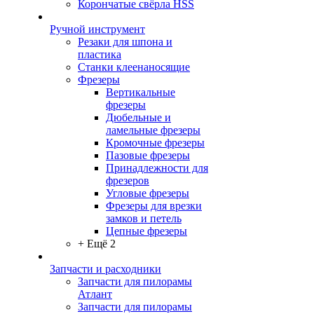
Корончатые свёрла HSS
Ручной инструмент
Резаки для шпона и
пластика
Станки клеенаносящие
Фрезеры
Вертикальные
фрезеры
Дюбельные и
ламельные фрезеры
Кромочные фрезеры
Пазовые фрезеры
Принадлежности для
фрезеров
Угловые фрезеры
Фрезеры для врезки
замков и петель
Цепные фрезеры
+ Ещё 2
Запчасти и расходники
Запчасти для пилорамы
Атлант
Запчасти для пилорамы