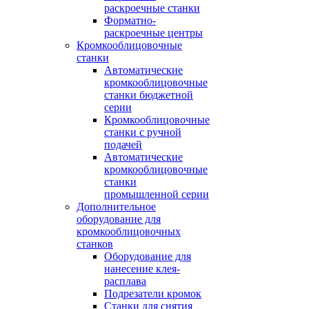
раскроечные станки
Форматно-
раскроечные центры
Кромкооблицовочные
станки
Автоматические
кромкооблицовочные
станки бюджетной
серии
Кромкооблицовочные
станки с ручной
подачей
Автоматические
кромкооблицовочные
станки
промышленной серии
Дополнительное
оборудование для
кромкооблицовочных
станков
Оборудование для
нанесение клея-
расплава
Подрезатели кромок
Станки для снятия