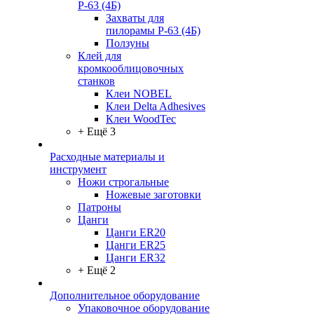
Р-63 (4Б)
Захваты для
пилорамы Р-63 (4Б)
Ползуны
Клей для
кромкооблицовочных
станков
Клеи NOBEL
Клеи Delta Adhesives
Клеи WoodTec
+ Ещё 3
Расходные материалы и
инструмент
Ножи строгальные
Ножевые заготовки
Патроны
Цанги
Цанги ER20
Цанги ER25
Цанги ER32
+ Ещё 2
Дополнительное оборудование
Упаковочное оборудование