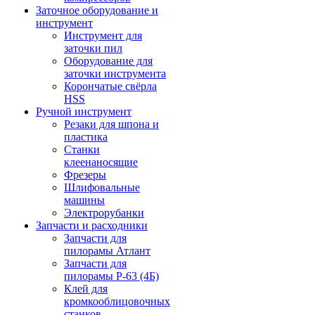
Заточное оборудование и
инструмент
Инструмент для
заточки пил
Оборудование для
заточки инструмента
Корончатые свёрла
HSS
Ручной инструмент
Резаки для шпона и
пластика
Станки
клеенаносящие
Фрезеры
Шлифовальные
машины
Электрорубанки
Запчасти и расходники
Запчасти для
пилорамы Атлант
Запчасти для
пилорамы Р-63 (4Б)
Клей для
кромкооблицовочных
станков