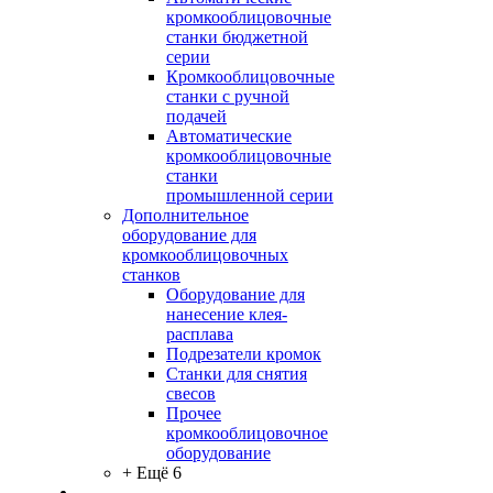
кромкооблицовочные
станки бюджетной
серии
Кромкооблицовочные
станки с ручной
подачей
Автоматические
кромкооблицовочные
станки
промышленной серии
Дополнительное
оборудование для
кромкооблицовочных
станков
Оборудование для
нанесение клея-
расплава
Подрезатели кромок
Станки для снятия
свесов
Прочее
кромкооблицовочное
оборудование
+ Ещё 6