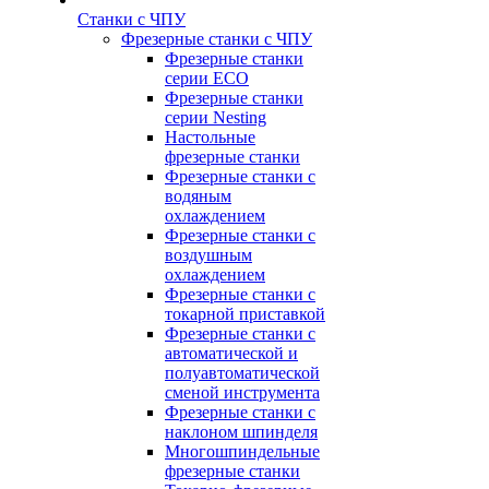
Станки с ЧПУ
Фрезерные станки с ЧПУ
Фрезерные станки
серии ECO
Фрезерные станки
серии Nesting
Настольные
фрезерные станки
Фрезерные станки с
водяным
охлаждением
Фрезерные станки с
воздушным
охлаждением
Фрезерные станки с
токарной приставкой
Фрезерные станки с
автоматической и
полуавтоматической
сменой инструмента
Фрезерные станки с
наклоном шпинделя
Многошпиндельные
фрезерные станки