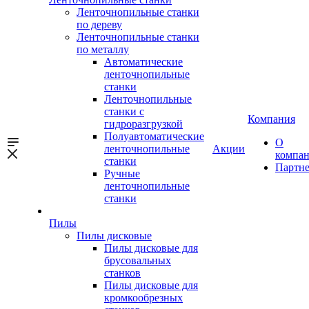
Ленточнопильные станки
по дереву
Ленточнопильные станки
по металлу
Автоматические
ленточнопильные
станки
Ленточнопильные
станки с
Компания
гидроразгрузкой
Полуавтоматические
О
ленточнопильные
Акции
компа
станки
Партн
Ручные
ленточнопильные
станки
Пилы
Пилы дисковые
Пилы дисковые для
брусовальных
станков
Пилы дисковые для
кромкообрезных