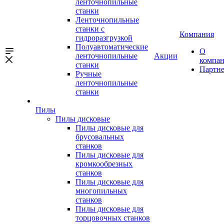
ленточнопильные
станки
Ленточнопильные
станки с
Компания
гидроразгрузкой
Полуавтоматические
О
ленточнопильные
Акции
компа
станки
Партн
Ручные
ленточнопильные
станки
Пилы
Пилы дисковые
Пилы дисковые для
брусовальных
станков
Пилы дисковые для
кромкообрезных
станков
Пилы дисковые для
многопильных
станков
Пилы дисковые для
торцовочных станков