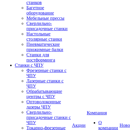
станков
Багетное
оборудование
Мебельные прессы
Сверлильно-
присадочные станки
Настольные
столярные станки
Пневматические
прижимные балки
Станки для
постформинга
Станки с ЧПУ
Фрезерные станки с
ЧПУ
Лазерные станки с
ЧПУ
Обрабатывающие
центры с ЧПУ
Оптоволоконные
лазеры ЧПУ
Сверлильно-
Компания
присадочные станки с
ЧПУ
О
Акции
Ново
Токарно-фрезерные
компании