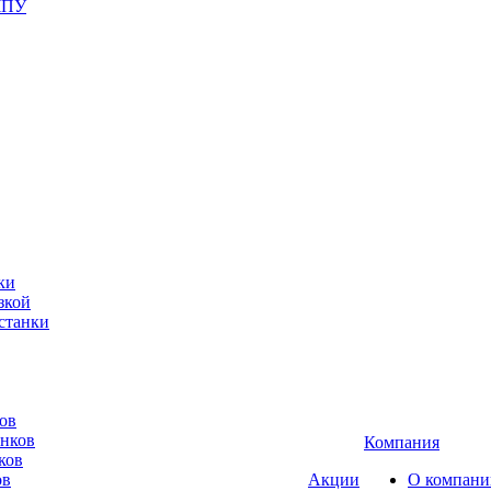
ЧПУ
ки
зкой
станки
ов
анков
Компания
ков
ов
Акции
О компани