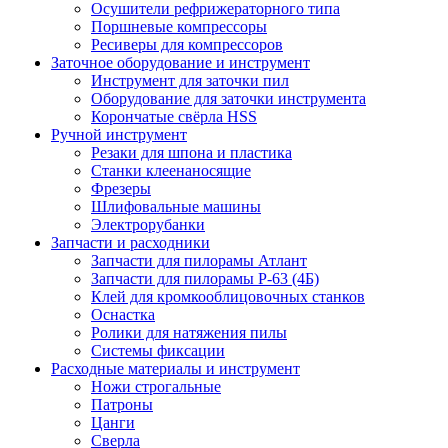
Осушители рефрижераторного типа
Поршневые компрессоры
Ресиверы для компрессоров
Заточное оборудование и инструмент
Инструмент для заточки пил
Оборудование для заточки инструмента
Корончатые свёрла HSS
Ручной инструмент
Резаки для шпона и пластика
Станки клеенаносящие
Фрезеры
Шлифовальные машины
Электрорубанки
Запчасти и расходники
Запчасти для пилорамы Атлант
Запчасти для пилорамы Р-63 (4Б)
Клей для кромкооблицовочных станков
Оснастка
Ролики для натяжения пилы
Системы фиксации
Расходные материалы и инструмент
Ножи строгальные
Патроны
Цанги
Сверла