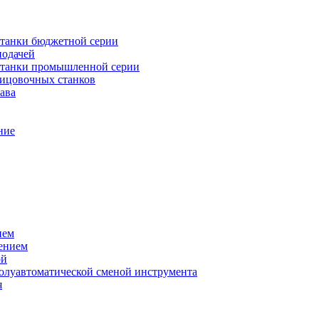
танки бюджетной серии
подачей
станки промышленной серии
лицовочных станков
ава
ние
ием
ением
ой
полуавтоматической сменой инструмента
я