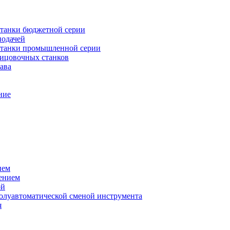
танки бюджетной серии
подачей
станки промышленной серии
лицовочных станков
ава
ние
ием
ением
ой
полуавтоматической сменой инструмента
я