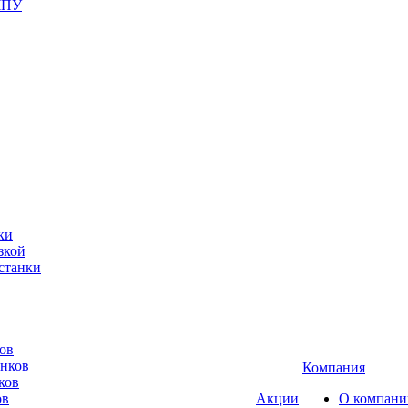
ЧПУ
ки
зкой
станки
ов
анков
Компания
ков
ов
Акции
О компани