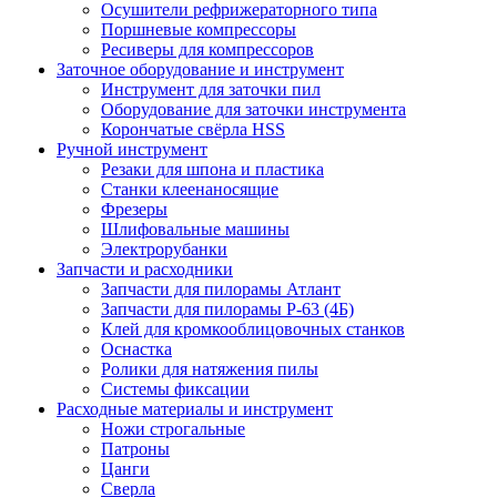
Осушители рефрижераторного типа
Поршневые компрессоры
Ресиверы для компрессоров
Заточное оборудование и инструмент
Инструмент для заточки пил
Оборудование для заточки инструмента
Корончатые свёрла HSS
Ручной инструмент
Резаки для шпона и пластика
Станки клеенаносящие
Фрезеры
Шлифовальные машины
Электрорубанки
Запчасти и расходники
Запчасти для пилорамы Атлант
Запчасти для пилорамы Р-63 (4Б)
Клей для кромкооблицовочных станков
Оснастка
Ролики для натяжения пилы
Системы фиксации
Расходные материалы и инструмент
Ножи строгальные
Патроны
Цанги
Сверла