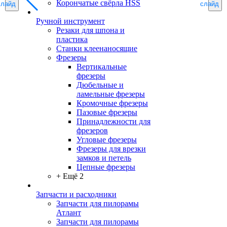
Корончатые свёрла HSS
слайд
слайд
Ручной инструмент
Резаки для шпона и
пластика
Станки клеенаносящие
Фрезеры
Вертикальные
фрезеры
Дюбельные и
ламельные фрезеры
Кромочные фрезеры
Пазовые фрезеры
Принадлежности для
фрезеров
Угловые фрезеры
Фрезеры для врезки
замков и петель
Цепные фрезеры
+ Ещё 2
Запчасти и расходники
Запчасти для пилорамы
Атлант
Запчасти для пилорамы