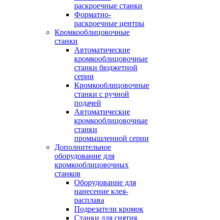
раскроечные станки
Форматно-
раскроечные центры
Кромкооблицовочные
станки
Автоматические
кромкооблицовочные
станки бюджетной
серии
Кромкооблицовочные
станки с ручной
подачей
Автоматические
кромкооблицовочные
станки
промышленной серии
Дополнительное
оборудование для
кромкооблицовочных
станков
Оборудование для
нанесение клея-
расплава
Подрезатели кромок
Станки для снятия