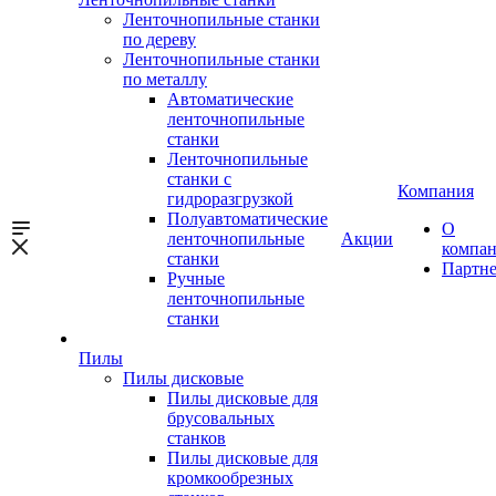
Ленточнопильные станки
по дереву
Ленточнопильные станки
по металлу
Автоматические
ленточнопильные
станки
Ленточнопильные
станки с
Компания
гидроразгрузкой
Полуавтоматические
О
ленточнопильные
Акции
компа
станки
Партн
Ручные
ленточнопильные
станки
Пилы
Пилы дисковые
Пилы дисковые для
брусовальных
станков
Пилы дисковые для
кромкообрезных