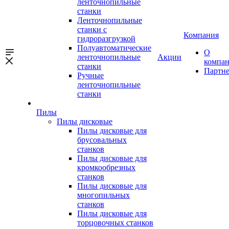
ленточнопильные
станки
Ленточнопильные
станки с
Компания
гидроразгрузкой
Полуавтоматические
О
ленточнопильные
Акции
компа
станки
Партн
Ручные
ленточнопильные
станки
Пилы
Пилы дисковые
Пилы дисковые для
брусовальных
станков
Пилы дисковые для
кромкообрезных
станков
Пилы дисковые для
многопильных
станков
Пилы дисковые для
торцовочных станков