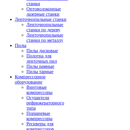
станки
Оптоволоконные
лазерные станки
Ленточнопильные станки
Ленточнопильные
станки по дереву
Ленточнопильные
станки по металлу
Пилы
Пилы дисковые
Полотна для
ленточных пил
Пилы рамные
Пилы тарные
Компрессорное
оборудование
Винтовые
компрессоры
Осушители
рефрижераторного
типа
Поршневые
компрессоры
Ресиверы для
компрессоров