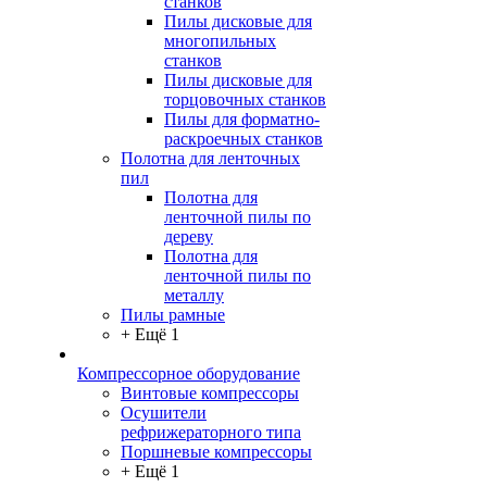
станков
Пилы дисковые для
многопильных
станков
Пилы дисковые для
торцовочных станков
Пилы для форматно-
раскроечных станков
Полотна для ленточных
пил
Полотна для
ленточной пилы по
дереву
Полотна для
ленточной пилы по
металлу
Пилы рамные
+ Ещё 1
Компрессорное оборудование
Винтовые компрессоры
Осушители
рефрижераторного типа
Поршневые компрессоры
+ Ещё 1