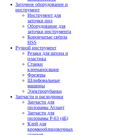
Заточное оборудование и
инструмент
Инструмент для
заточки пил
Оборудование для
заточки инструмента
Корончатые свёрла
HSS
Ручной инструмент
Резаки для шпона и
пластика
Станки
клеенаносящие
Фрезеры
Шлифовальные
машины
Электрорубанки
Запчасти и расходники
Запчасти для
пилорамы Атлант
Запчасти для
пилорамы Р-63 (4Б)
Клей для
кромкооблицовочных
станков