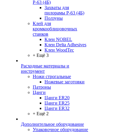
Р-63 (4Б)
Захваты для
пилорамы Р-63 (4Б)
Ползуны
Клей для
кромкооблицовочных
станков
Клеи NOBEL
Клеи Delta Adhesives
Клеи WoodTec
+ Ещё 3
Расходные материалы и
инструмент
Ножи строгальные
Ножевые заготовки
Патроны
Цанги
Цанги ER20
Цанги ER25
Цанги ER32
+ Ещё 2
Дополнительное оборудование
Упаковочное оборудование