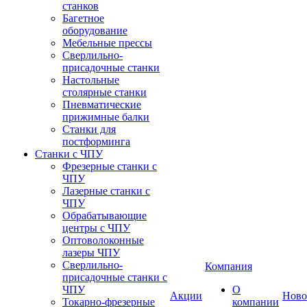
станков
Багетное
оборудование
Мебельные прессы
Сверлильно-
присадочные станки
Настольные
столярные станки
Пневматические
прижимные балки
Станки для
постформинга
Станки с ЧПУ
Фрезерные станки с
ЧПУ
Лазерные станки с
ЧПУ
Обрабатывающие
центры с ЧПУ
Оптоволоконные
лазеры ЧПУ
Сверлильно-
Компания
присадочные станки с
ЧПУ
О
Акции
Ново
Токарно-фрезерные
компании