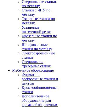
Сверлильные станки
по металлу
Станки с ЧПУ по
металлу
Токарные станки по
металлу
Установки
плазменной резки
Фрезерные станки по
металлу
Шлифовальные
станки по металлу
Электроэрозионные
станки
Сверлильно-
фрезерные станки
Мебельное оборудование
Форматно-
раскроечные станки и
центры
Кромкооблицовочные
станки
Дополнительное
оборудование для
кромкооблицовочных