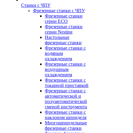
Станки с ЧПУ
Фрезерные станки с ЧПУ
Фрезерные станки
серии ECO
Фрезерные станки
серии Nesting
Настольные
фрезерные станки
Фрезерные станки с
водяным
охлаждением
Фрезерные станки с
воздушным
охлаждением
Фрезерные станки с
токарной приставкой
Фрезерные станки с
автоматической и
полуавтоматической
сменой инструмента
Фрезерные станки с
наклоном шпинделя
Многошпиндельные
фрезерные станки