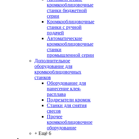
кромкооблицовочные
станки бюджетной
серии
Кромкооблицовочные
станки с ручной
подачей
Автоматические
кромкооблицовочные
станки
промышленной серии
Дополнительное
оборудование для
кромкооблицовочных
станков
Оборудование для
нанесение клея-
расплава
Подрезатели кромок
Станки для снятия
свесов
Прочее
кромкооблицовочное
оборудование
+ Ещё 6