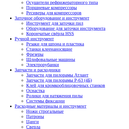
Осушители рефрижераторного типа
Поршневые компрессоры
Ресиверы для компрессоров
Заточное оборудование и инструмент
Инструмент для заточки пил
Оборудование для заточки инструмента
Корончатые свёрла HSS
Ручной инструмент
Резаки для шпона и пластика
Станки клеенаносящие
Фрезеры
Шлифовальные машины
Электрорубанки
Запчасти и расходники
Запчасти для пилорамы Атлант
Запчасти для пилорамы Р-63 (4Б)
Клей для кромкооблицовочных станков
Оснастка
Ролики для натяжения пилы
Системы фиксации
Расходные материалы и инструмент
Ножи строгальные
Патроны
Цанги
Сверла