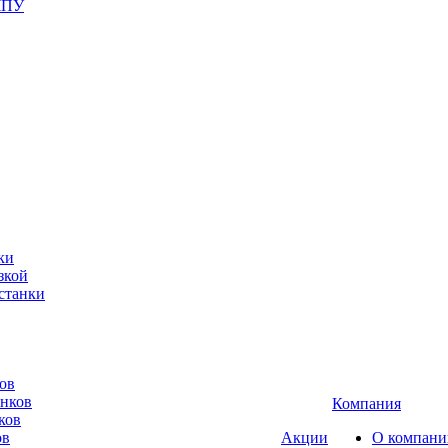
ЧПУ
ки
зкой
станки
ов
анков
Компания
ков
ов
Акции
О компани