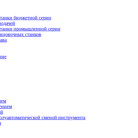
танки бюджетной серии
подачей
станки промышленной серии
лицовочных станков
ава
ние
ием
ением
ой
полуавтоматической сменой инструмента
я