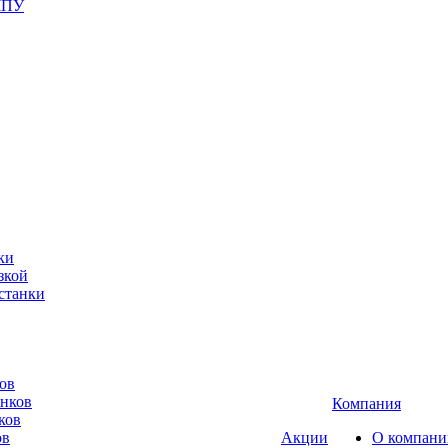
ЧПУ
ки
зкой
станки
ов
анков
Компания
ков
ов
Акции
О компани