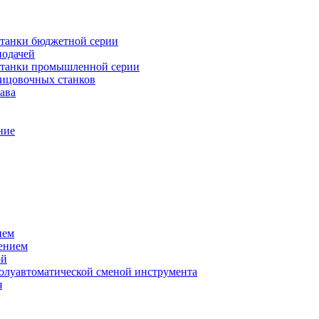
танки бюджетной серии
подачей
станки промышленной серии
лицовочных станков
ава
ние
ием
ением
ой
полуавтоматической сменой инструмента
я