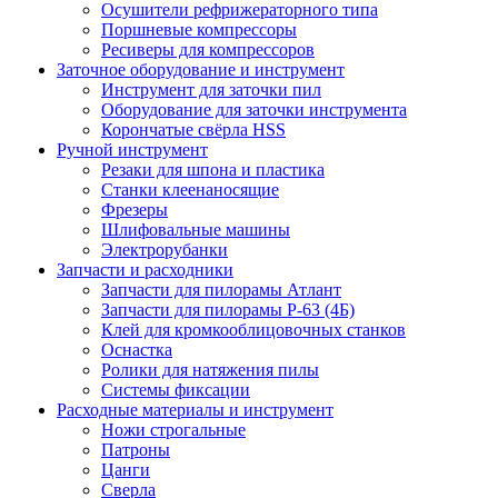
Осушители рефрижераторного типа
Поршневые компрессоры
Ресиверы для компрессоров
Заточное оборудование и инструмент
Инструмент для заточки пил
Оборудование для заточки инструмента
Корончатые свёрла HSS
Ручной инструмент
Резаки для шпона и пластика
Станки клеенаносящие
Фрезеры
Шлифовальные машины
Электрорубанки
Запчасти и расходники
Запчасти для пилорамы Атлант
Запчасти для пилорамы Р-63 (4Б)
Клей для кромкооблицовочных станков
Оснастка
Ролики для натяжения пилы
Системы фиксации
Расходные материалы и инструмент
Ножи строгальные
Патроны
Цанги
Сверла