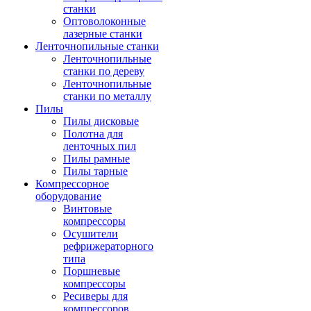
станки
Оптоволоконные
лазерные станки
Ленточнопильные станки
Ленточнопильные
станки по дереву
Ленточнопильные
станки по металлу
Пилы
Пилы дисковые
Полотна для
ленточных пил
Пилы рамные
Пилы тарные
Компрессорное
оборудование
Винтовые
компрессоры
Осушители
рефрижераторного
типа
Поршневые
компрессоры
Ресиверы для
компрессоров