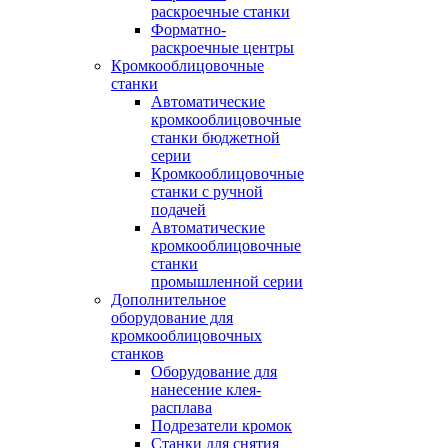
раскроечные станки
Форматно-
раскроечные центры
Кромкооблицовочные
станки
Автоматические
кромкооблицовочные
станки бюджетной
серии
Кромкооблицовочные
станки с ручной
подачей
Автоматические
кромкооблицовочные
станки
промышленной серии
Дополнительное
оборудование для
кромкооблицовочных
станков
Оборудование для
нанесение клея-
расплава
Подрезатели кромок
Станки для снятия