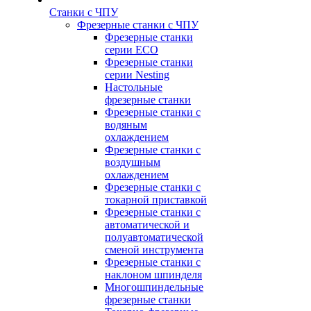
Станки с ЧПУ
Фрезерные станки с ЧПУ
Фрезерные станки
серии ECO
Фрезерные станки
серии Nesting
Настольные
фрезерные станки
Фрезерные станки с
водяным
охлаждением
Фрезерные станки с
воздушным
охлаждением
Фрезерные станки с
токарной приставкой
Фрезерные станки с
автоматической и
полуавтоматической
сменой инструмента
Фрезерные станки с
наклоном шпинделя
Многошпиндельные
фрезерные станки