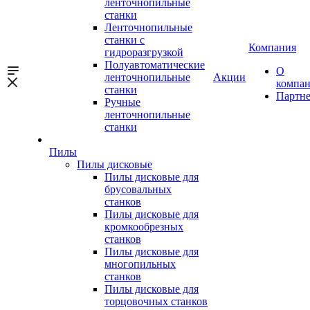
ленточнопильные
станки
Ленточнопильные
станки с
Компания
гидроразгрузкой
Полуавтоматические
О
ленточнопильные
Акции
компа
станки
Партн
Ручные
ленточнопильные
станки
Пилы
Пилы дисковые
Пилы дисковые для
брусовальных
станков
Пилы дисковые для
кромкообрезных
станков
Пилы дисковые для
многопильных
станков
Пилы дисковые для
торцовочных станков