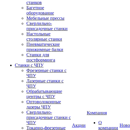
станков
Багетное
оборудование
Мебельные прессы
Сверлильно-
присадочные станки
Настольные
столярные станки
Пневматические
прижимные балки
Станки для
постформинга
Станки с ЧПУ
Фрезерные станки с
ЧПУ
Лазерные станки с
ЧПУ
Обрабатывающие
центры с ЧПУ
Оптоволоконные
лазеры ЧПУ
Сверлильно-
Компания
присадочные станки с
ЧПУ
О
Акции
Ново
Токарно-фрезерные
компании