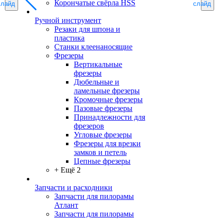
Корончатые свёрла HSS
слайд
слайд
Ручной инструмент
Резаки для шпона и
пластика
Станки клеенаносящие
Фрезеры
Вертикальные
фрезеры
Дюбельные и
ламельные фрезеры
Кромочные фрезеры
Пазовые фрезеры
Принадлежности для
фрезеров
Угловые фрезеры
Фрезеры для врезки
замков и петель
Цепные фрезеры
+ Ещё 2
Запчасти и расходники
Запчасти для пилорамы
Атлант
Запчасти для пилорамы