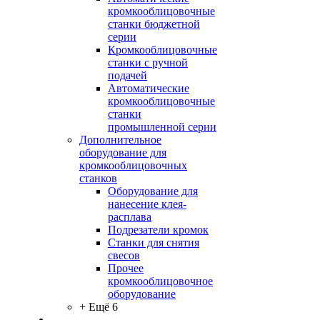
кромкооблицовочные
станки бюджетной
серии
Кромкооблицовочные
станки с ручной
подачей
Автоматические
кромкооблицовочные
станки
промышленной серии
Дополнительное
оборудование для
кромкооблицовочных
станков
Оборудование для
нанесение клея-
расплава
Подрезатели кромок
Станки для снятия
свесов
Прочее
кромкооблицовочное
оборудование
+ Ещё 6