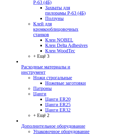
Р-63 (4Б)
Захваты для
пилорамы Р-63 (4Б)
Ползуны
Клей для
кромкооблицовочных
станков
Клеи NOBEL
Клеи Delta Adhesives
Клеи WoodTec
+ Ещё 3
Расходные материалы и
инструмент
Ножи строгальные
Ножевые заготовки
Патроны
Цанги
Цанги ER20
Цанги ER25
Цанги ER32
+ Ещё 2
Дополнительное оборудование
Упаковочное оборудование