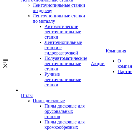
Ленточнопильные станки
по дереву
Ленточнопильные станки
по металлу
Автоматические
ленточнопильные
станки
Ленточнопильные
станки с
Компания
гидроразгрузкой
Полуавтоматические
О
ленточнопильные
Акции
компа
станки
Партн
Ручные
ленточнопильные
станки
Пилы
Пилы дисковые
Пилы дисковые для
брусовальных
станков
Пилы дисковые для
кромкообрезных