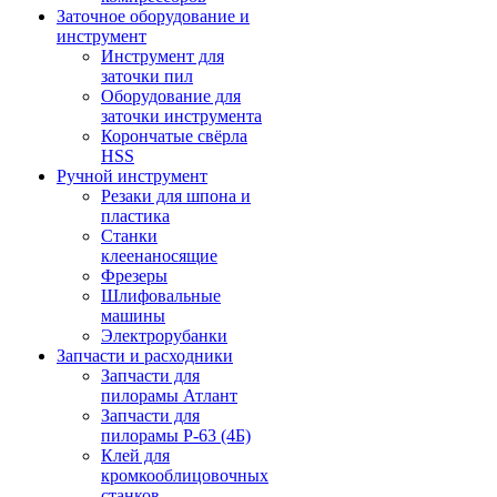
Заточное оборудование и
инструмент
Инструмент для
заточки пил
Оборудование для
заточки инструмента
Корончатые свёрла
HSS
Ручной инструмент
Резаки для шпона и
пластика
Станки
клеенаносящие
Фрезеры
Шлифовальные
машины
Электрорубанки
Запчасти и расходники
Запчасти для
пилорамы Атлант
Запчасти для
пилорамы Р-63 (4Б)
Клей для
кромкооблицовочных
станков