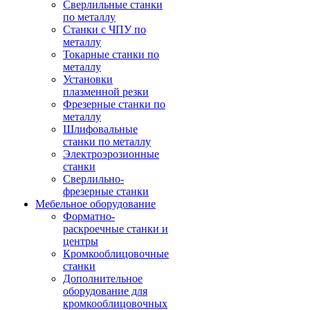
Сверлильные станки
по металлу
Станки с ЧПУ по
металлу
Токарные станки по
металлу
Установки
плазменной резки
Фрезерные станки по
металлу
Шлифовальные
станки по металлу
Электроэрозионные
станки
Сверлильно-
фрезерные станки
Мебельное оборудование
Форматно-
раскроечные станки и
центры
Кромкооблицовочные
станки
Дополнительное
оборудование для
кромкооблицовочных