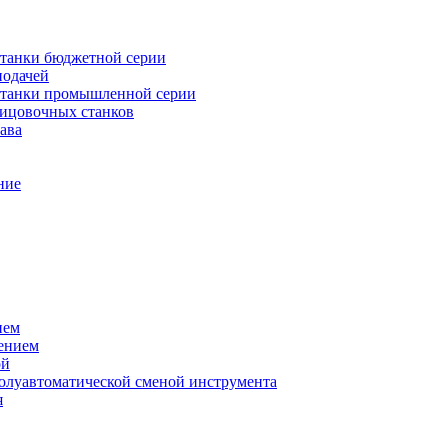
танки бюджетной серии
подачей
станки промышленной серии
лицовочных станков
ава
ние
ием
ением
ой
полуавтоматической сменой инструмента
я