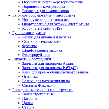
Осушители рефрижераторного типа
Поршневые компрессоры
Ресиверы для компрессоров
Заточное оборудование и инструмент
Инструмент для заточки пил
Оборудование для заточки инструмента
Корончатые свёрла HSS
Ручной инструмент
Резаки для шпона и пластика
Станки клеенаносящие
Фрезеры
Шлифовальные машины
Электрорубанки
Запчасти и расходники
Запчасти для пилорамы Атлант
Запчасти для пилорамы Р-63 (4Б)
Клей для кромкооблицовочных станков
Оснастка
Ролики для натяжения пилы
Системы фиксации
Расходные материалы и инструмент
Ножи строгальные
Патроны
Цанги
Сверла