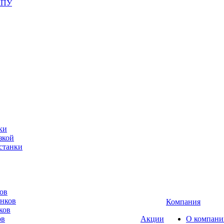
ЧПУ
ки
зкой
станки
ов
анков
Компания
ков
ов
Акции
О компани