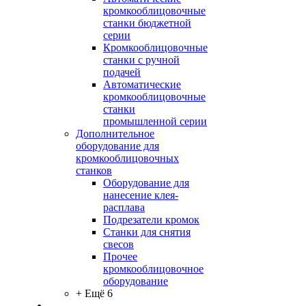
кромкооблицовочные
станки бюджетной
серии
Кромкооблицовочные
станки с ручной
подачей
Автоматические
кромкооблицовочные
станки
промышленной серии
Дополнительное
оборудование для
кромкооблицовочных
станков
Оборудование для
нанесение клея-
расплава
Подрезатели кромок
Станки для снятия
свесов
Прочее
кромкооблицовочное
оборудование
+ Ещё 6