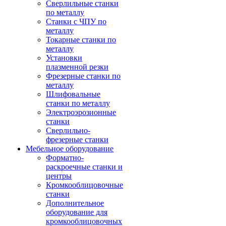
Сверлильные станки
по металлу
Станки с ЧПУ по
металлу
Токарные станки по
металлу
Установки
плазменной резки
Фрезерные станки по
металлу
Шлифовальные
станки по металлу
Электроэрозионные
станки
Сверлильно-
фрезерные станки
Мебельное оборудование
Форматно-
раскроечные станки и
центры
Кромкооблицовочные
станки
Дополнительное
оборудование для
кромкооблицовочных