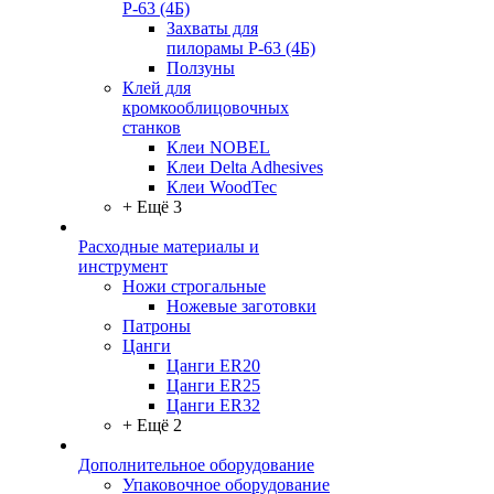
Р-63 (4Б)
Захваты для
пилорамы Р-63 (4Б)
Ползуны
Клей для
кромкооблицовочных
станков
Клеи NOBEL
Клеи Delta Adhesives
Клеи WoodTec
+ Ещё 3
Расходные материалы и
инструмент
Ножи строгальные
Ножевые заготовки
Патроны
Цанги
Цанги ER20
Цанги ER25
Цанги ER32
+ Ещё 2
Дополнительное оборудование
Упаковочное оборудование