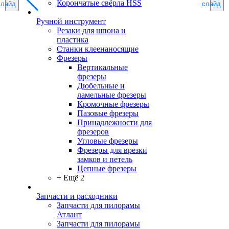
Корончатые свёрла HSS
слайд
слайд
Ручной инструмент
Резаки для шпона и
пластика
Станки клеенаносящие
Фрезеры
Вертикальные
фрезеры
Дюбельные и
ламельные фрезеры
Кромочные фрезеры
Пазовые фрезеры
Принадлежности для
фрезеров
Угловые фрезеры
Фрезеры для врезки
замков и петель
Цепные фрезеры
+ Ещё 2
Запчасти и расходники
Запчасти для пилорамы
Атлант
Запчасти для пилорамы