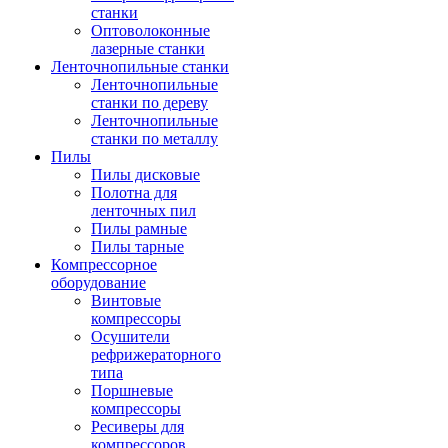
станки
Оптоволоконные
лазерные станки
Ленточнопильные станки
Ленточнопильные
станки по дереву
Ленточнопильные
станки по металлу
Пилы
Пилы дисковые
Полотна для
ленточных пил
Пилы рамные
Пилы тарные
Компрессорное
оборудование
Винтовые
компрессоры
Осушители
рефрижераторного
типа
Поршневые
компрессоры
Ресиверы для
компрессоров