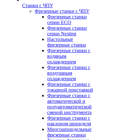
Станки с ЧПУ
Фрезерные станки с ЧПУ
Фрезерные станки
серии ECO
Фрезерные станки
серии Nesting
Настольные
фрезерные станки
Фрезерные станки с
водяным
охлаждением
Фрезерные станки с
воздушным
охлаждением
Фрезерные станки с
токарной приставкой
Фрезерные станки с
автоматической и
полуавтоматической
сменой инструмента
Фрезерные станки с
наклоном шпинделя
Многошпиндельные
фрезерные станки