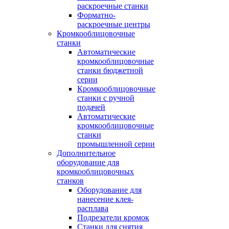
раскроечные станки
Форматно-
раскроечные центры
Кромкооблицовочные
станки
Автоматические
кромкооблицовочные
станки бюджетной
серии
Кромкооблицовочные
станки с ручной
подачей
Автоматические
кромкооблицовочные
станки
промышленной серии
Дополнительное
оборудование для
кромкооблицовочных
станков
Оборудование для
нанесение клея-
расплава
Подрезатели кромок
Станки для снятия