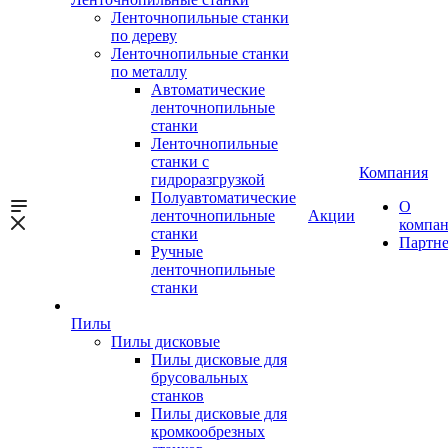
Ленточнопильные станки
по дереву
Ленточнопильные станки
по металлу
Автоматические
ленточнопильные
станки
Ленточнопильные
станки с
Компания
гидроразгрузкой
Полуавтоматические
О
ленточнопильные
Акции
компа
станки
Партн
Ручные
ленточнопильные
станки
Пилы
Пилы дисковые
Пилы дисковые для
брусовальных
станков
Пилы дисковые для
кромкообрезных