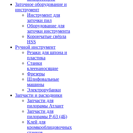
Заточное оборудование и
инструмент
Инструмент для
заточки пил
Оборудование для
заточки инструмента
Корончатые свёрла
HSS
Ручной инструмент
Резаки для шпона и
пластика
Станки
клеенаносящие
Фрезеры
Шлифовальные
машины
Электрорубанки
Запчасти и расходники
Запчасти для
пилорамы Атлант
Запчасти для
пилорамы Р-63 (4Б)
Клей для
кромкооблицовочных
станков