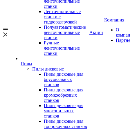
ленточнопильные
станки
Ленточнопильные
станки с
Компания
гидроразгрузкой
Полуавтоматические
О
ленточнопильные
Акции
компа
станки
Партн
Ручные
ленточнопильные
станки
Пилы
Пилы дисковые
Пилы дисковые для
брусовальных
станков
Пилы дисковые для
кромкообрезных
станков
Пилы дисковые для
многопильных
станков
Пилы дисковые для
торцовочных станков