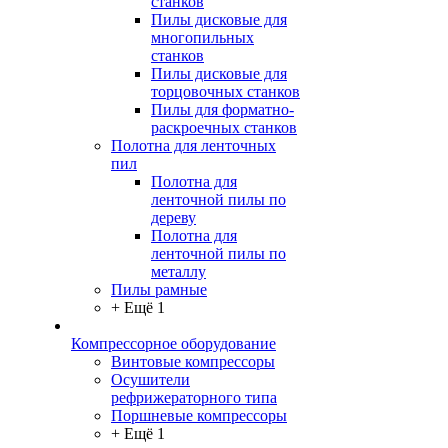
станков
Пилы дисковые для
многопильных
станков
Пилы дисковые для
торцовочных станков
Пилы для форматно-
раскроечных станков
Полотна для ленточных
пил
Полотна для
ленточной пилы по
дереву
Полотна для
ленточной пилы по
металлу
Пилы рамные
+ Ещё 1
Компрессорное оборудование
Винтовые компрессоры
Осушители
рефрижераторного типа
Поршневые компрессоры
+ Ещё 1