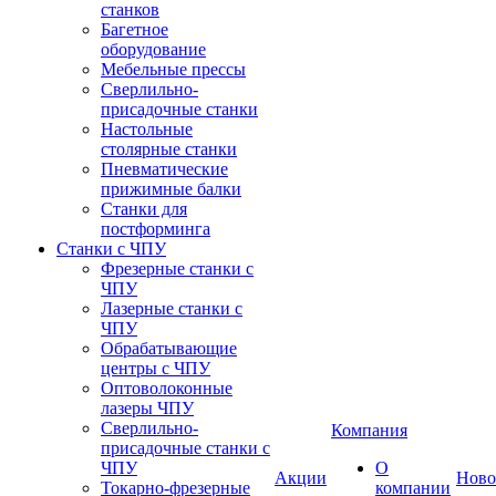
станков
Багетное
оборудование
Мебельные прессы
Сверлильно-
присадочные станки
Настольные
столярные станки
Пневматические
прижимные балки
Станки для
постформинга
Станки с ЧПУ
Фрезерные станки с
ЧПУ
Лазерные станки с
ЧПУ
Обрабатывающие
центры с ЧПУ
Оптоволоконные
лазеры ЧПУ
Сверлильно-
Компания
присадочные станки с
ЧПУ
О
Акции
Ново
Токарно-фрезерные
компании