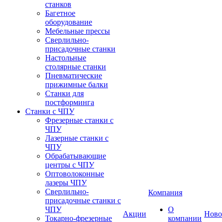
станков
Багетное
оборудование
Мебельные прессы
Сверлильно-
присадочные станки
Настольные
столярные станки
Пневматические
прижимные балки
Станки для
постформинга
Станки с ЧПУ
Фрезерные станки с
ЧПУ
Лазерные станки с
ЧПУ
Обрабатывающие
центры с ЧПУ
Оптоволоконные
лазеры ЧПУ
Сверлильно-
Компания
присадочные станки с
ЧПУ
О
Акции
Ново
Токарно-фрезерные
компании