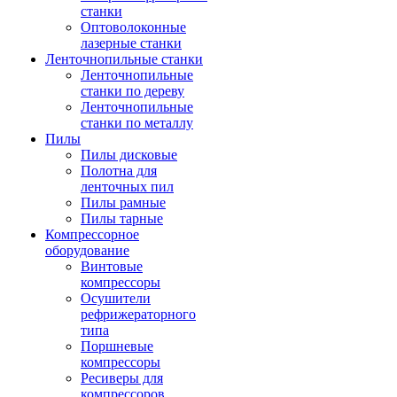
станки
Оптоволоконные
лазерные станки
Ленточнопильные станки
Ленточнопильные
станки по дереву
Ленточнопильные
станки по металлу
Пилы
Пилы дисковые
Полотна для
ленточных пил
Пилы рамные
Пилы тарные
Компрессорное
оборудование
Винтовые
компрессоры
Осушители
рефрижераторного
типа
Поршневые
компрессоры
Ресиверы для
компрессоров