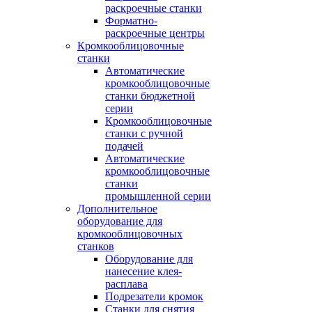
раскроечные станки
Форматно-
раскроечные центры
Кромкооблицовочные
станки
Автоматические
кромкооблицовочные
станки бюджетной
серии
Кромкооблицовочные
станки с ручной
подачей
Автоматические
кромкооблицовочные
станки
промышленной серии
Дополнительное
оборудование для
кромкооблицовочных
станков
Оборудование для
нанесение клея-
расплава
Подрезатели кромок
Станки для снятия