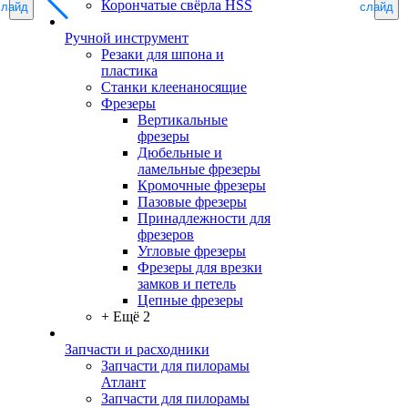
Корончатые свёрла HSS
слайд
слайд
Ручной инструмент
Резаки для шпона и
пластика
Станки клеенаносящие
Фрезеры
Вертикальные
фрезеры
Дюбельные и
ламельные фрезеры
Кромочные фрезеры
Пазовые фрезеры
Принадлежности для
фрезеров
Угловые фрезеры
Фрезеры для врезки
замков и петель
Цепные фрезеры
+ Ещё 2
Запчасти и расходники
Запчасти для пилорамы
Атлант
Запчасти для пилорамы