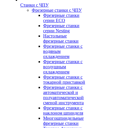
Станки с ЧПУ
Фрезерные станки с ЧПУ
Фрезерные станки
серии ECO
Фрезерные станки
серии Nesting
Настольные
фрезерные станки
Фрезерные станки с
водяным
охлаждением
Фрезерные станки с
воздушным
охлаждением
Фрезерные станки с
токарной приставкой
Фрезерные станки с
автоматической и
полуавтоматической
сменой инструмента
Фрезерные станки с
наклоном шпинделя
Многошпиндельные
фрезерные станки