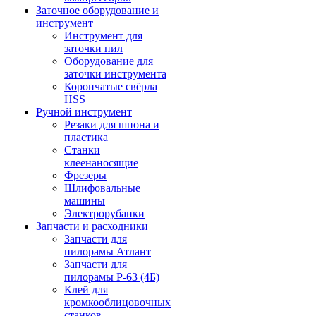
Заточное оборудование и
инструмент
Инструмент для
заточки пил
Оборудование для
заточки инструмента
Корончатые свёрла
HSS
Ручной инструмент
Резаки для шпона и
пластика
Станки
клеенаносящие
Фрезеры
Шлифовальные
машины
Электрорубанки
Запчасти и расходники
Запчасти для
пилорамы Атлант
Запчасти для
пилорамы Р-63 (4Б)
Клей для
кромкооблицовочных
станков