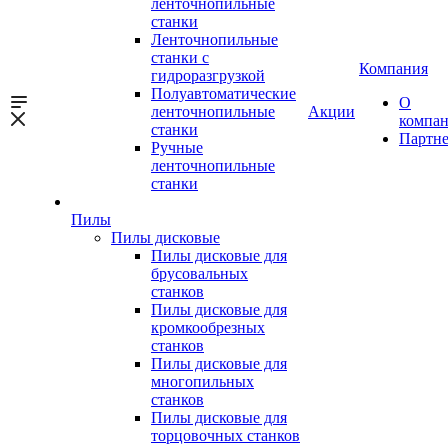
ленточнопильные
станки
Ленточнопильные
станки с
Компания
гидроразгрузкой
Полуавтоматические
О
ленточнопильные
Акции
компа
станки
Партн
Ручные
ленточнопильные
станки
Пилы
Пилы дисковые
Пилы дисковые для
брусовальных
станков
Пилы дисковые для
кромкообрезных
станков
Пилы дисковые для
многопильных
станков
Пилы дисковые для
торцовочных станков