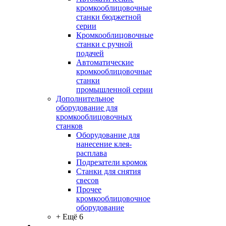
кромкооблицовочные
станки бюджетной
серии
Кромкооблицовочные
станки с ручной
подачей
Автоматические
кромкооблицовочные
станки
промышленной серии
Дополнительное
оборудование для
кромкооблицовочных
станков
Оборудование для
нанесение клея-
расплава
Подрезатели кромок
Станки для снятия
свесов
Прочее
кромкооблицовочное
оборудование
+ Ещё 6