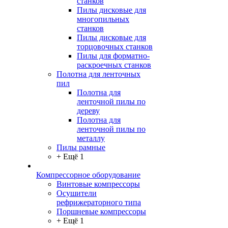
станков
Пилы дисковые для
многопильных
станков
Пилы дисковые для
торцовочных станков
Пилы для форматно-
раскроечных станков
Полотна для ленточных
пил
Полотна для
ленточной пилы по
дереву
Полотна для
ленточной пилы по
металлу
Пилы рамные
+ Ещё 1
Компрессорное оборудование
Винтовые компрессоры
Осушители
рефрижераторного типа
Поршневые компрессоры
+ Ещё 1