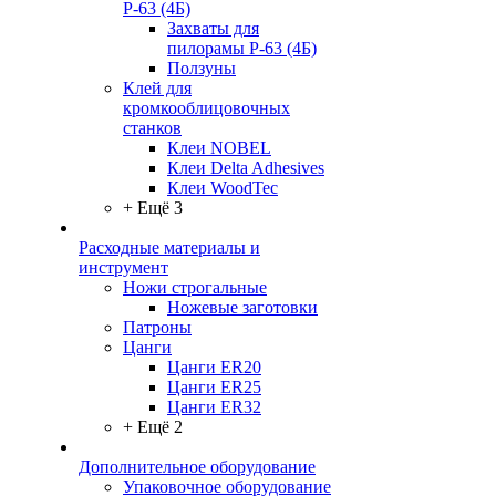
Р-63 (4Б)
Захваты для
пилорамы Р-63 (4Б)
Ползуны
Клей для
кромкооблицовочных
станков
Клеи NOBEL
Клеи Delta Adhesives
Клеи WoodTec
+ Ещё 3
Расходные материалы и
инструмент
Ножи строгальные
Ножевые заготовки
Патроны
Цанги
Цанги ER20
Цанги ER25
Цанги ER32
+ Ещё 2
Дополнительное оборудование
Упаковочное оборудование