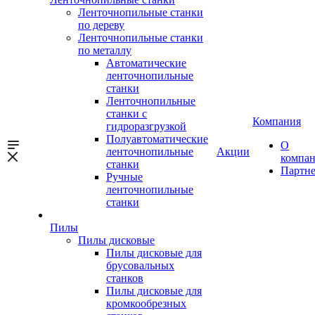
Ленточнопильные станки
по дереву
Ленточнопильные станки
по металлу
Автоматические
ленточнопильные
станки
Ленточнопильные
станки с
Компания
гидроразгрузкой
Полуавтоматические
О
ленточнопильные
Акции
компа
станки
Партн
Ручные
ленточнопильные
станки
Пилы
Пилы дисковые
Пилы дисковые для
брусовальных
станков
Пилы дисковые для
кромкообрезных