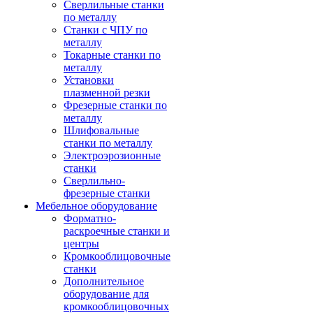
Сверлильные станки
по металлу
Станки с ЧПУ по
металлу
Токарные станки по
металлу
Установки
плазменной резки
Фрезерные станки по
металлу
Шлифовальные
станки по металлу
Электроэрозионные
станки
Сверлильно-
фрезерные станки
Мебельное оборудование
Форматно-
раскроечные станки и
центры
Кромкооблицовочные
станки
Дополнительное
оборудование для
кромкооблицовочных