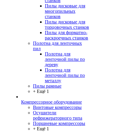
станков
Пилы дисковые для
многопильных
станков
Пилы дисковые для
торцовочных станков
Пилы для форматно-
раскроечных станков
Полотна для ленточных
пил
Полотна для
ленточной пилы по
дереву
Полотна для
ленточной пилы по
металлу
Пилы рамные
+ Ещё 1
Компрессорное оборудование
Винтовые компрессоры
Осушители
рефрижераторного типа
Поршневые компрессоры
+ Ещё 1