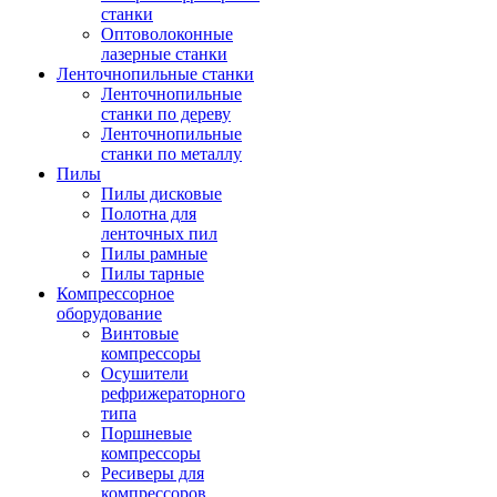
станки
Оптоволоконные
лазерные станки
Ленточнопильные станки
Ленточнопильные
станки по дереву
Ленточнопильные
станки по металлу
Пилы
Пилы дисковые
Полотна для
ленточных пил
Пилы рамные
Пилы тарные
Компрессорное
оборудование
Винтовые
компрессоры
Осушители
рефрижераторного
типа
Поршневые
компрессоры
Ресиверы для
компрессоров