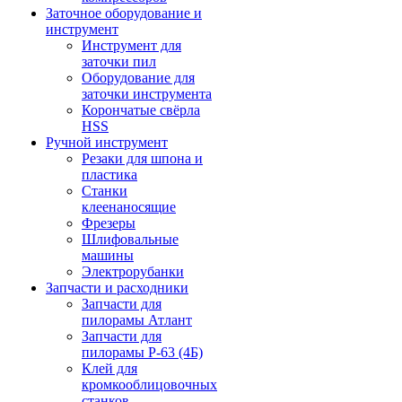
Заточное оборудование и
инструмент
Инструмент для
заточки пил
Оборудование для
заточки инструмента
Корончатые свёрла
HSS
Ручной инструмент
Резаки для шпона и
пластика
Станки
клеенаносящие
Фрезеры
Шлифовальные
машины
Электрорубанки
Запчасти и расходники
Запчасти для
пилорамы Атлант
Запчасти для
пилорамы Р-63 (4Б)
Клей для
кромкооблицовочных
станков