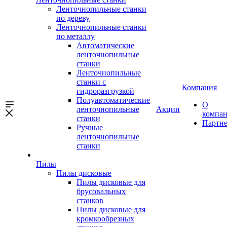
Ленточнопильные станки
по дереву
Ленточнопильные станки
по металлу
Автоматические
ленточнопильные
станки
Ленточнопильные
станки с
Компания
гидроразгрузкой
Полуавтоматические
О
ленточнопильные
Акции
компа
станки
Партн
Ручные
ленточнопильные
станки
Пилы
Пилы дисковые
Пилы дисковые для
брусовальных
станков
Пилы дисковые для
кромкообрезных