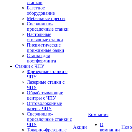
станков
Багетное
оборудование
Мебельные прессы
Сверлильно-
присадочные станки
Настольные
столярные станки
Пневматические
прижимные балки
Станки для
постформинга
Станки с ЧПУ
Фрезерные станки с
ЧПУ
Лазерные станки с
ЧПУ
Обрабатывающие
центры с ЧПУ
Оптоволоконные
лазеры ЧПУ
Сверлильно-
Компания
присадочные станки с
ЧПУ
О
Акции
Ново
Токарно-фрезерные
компании