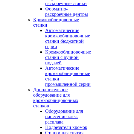
раскроечные станки
Форматно-
раскроечные центры
Кромкооблицовочные
станки
Автоматические
кромкооблицовочные
станки бюджетной
серии
Кромкооблицовочные
станки с ручной
подачей
Автоматические
кромкооблицовочные
станки
промышленной серии
Дополнительное
оборудование для
кромкооблицовочных
станков
Оборудование для
нанесение клея-
расплава
Подрезатели кромок
Станки для снятия