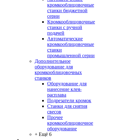
кромкооблицовочные
станки бюджетной
серии
Кромкооблицовочные
станки с ручной
подачей
Автоматические
кромкооблицовочные
станки
промышленной серии
Дополнительное
оборудование для
кромкооблицовочных
станков
Оборудование для
нанесение клея-
расплава
Подрезатели кромок
Станки для снятия
свесов
Прочее
кромкооблицовочное
оборудование
+ Ещё 6