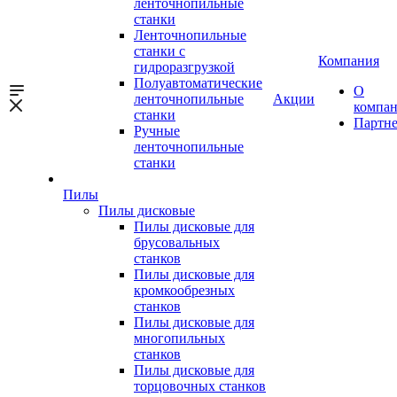
ленточнопильные
станки
Ленточнопильные
станки с
Компания
гидроразгрузкой
Полуавтоматические
О
ленточнопильные
Акции
компа
станки
Партн
Ручные
ленточнопильные
станки
Пилы
Пилы дисковые
Пилы дисковые для
брусовальных
станков
Пилы дисковые для
кромкообрезных
станков
Пилы дисковые для
многопильных
станков
Пилы дисковые для
торцовочных станков