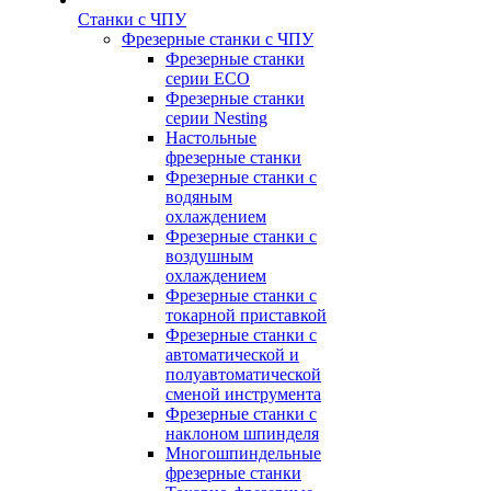
Станки с ЧПУ
Фрезерные станки с ЧПУ
Фрезерные станки
серии ECO
Фрезерные станки
серии Nesting
Настольные
фрезерные станки
Фрезерные станки с
водяным
охлаждением
Фрезерные станки с
воздушным
охлаждением
Фрезерные станки с
токарной приставкой
Фрезерные станки с
автоматической и
полуавтоматической
сменой инструмента
Фрезерные станки с
наклоном шпинделя
Многошпиндельные
фрезерные станки