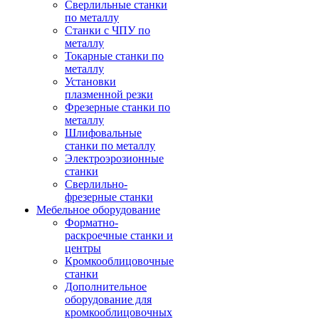
Сверлильные станки
по металлу
Станки с ЧПУ по
металлу
Токарные станки по
металлу
Установки
плазменной резки
Фрезерные станки по
металлу
Шлифовальные
станки по металлу
Электроэрозионные
станки
Сверлильно-
фрезерные станки
Мебельное оборудование
Форматно-
раскроечные станки и
центры
Кромкооблицовочные
станки
Дополнительное
оборудование для
кромкооблицовочных