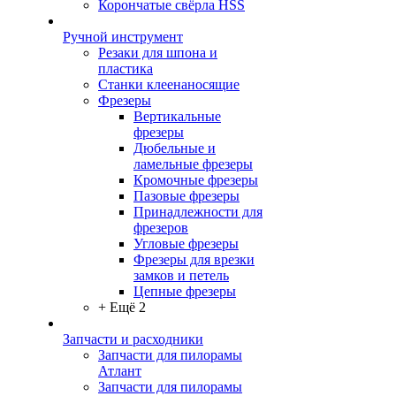
Корончатые свёрла HSS
Ручной инструмент
Резаки для шпона и
пластика
Станки клеенаносящие
Фрезеры
Вертикальные
фрезеры
Дюбельные и
ламельные фрезеры
Кромочные фрезеры
Пазовые фрезеры
Принадлежности для
фрезеров
Угловые фрезеры
Фрезеры для врезки
замков и петель
Цепные фрезеры
+ Ещё 2
Запчасти и расходники
Запчасти для пилорамы
Атлант
Запчасти для пилорамы