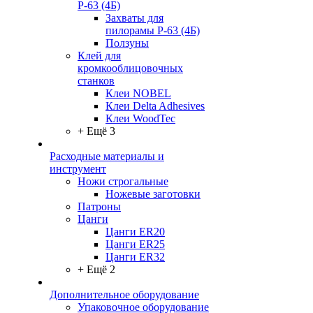
Р-63 (4Б)
Захваты для
пилорамы Р-63 (4Б)
Ползуны
Клей для
кромкооблицовочных
станков
Клеи NOBEL
Клеи Delta Adhesives
Клеи WoodTec
+ Ещё 3
Расходные материалы и
инструмент
Ножи строгальные
Ножевые заготовки
Патроны
Цанги
Цанги ER20
Цанги ER25
Цанги ER32
+ Ещё 2
Дополнительное оборудование
Упаковочное оборудование