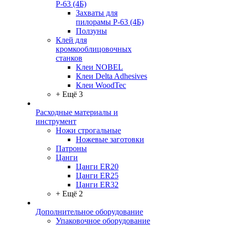
Р-63 (4Б)
Захваты для
пилорамы Р-63 (4Б)
Ползуны
Клей для
кромкооблицовочных
станков
Клеи NOBEL
Клеи Delta Adhesives
Клеи WoodTec
+ Ещё 3
Расходные материалы и
инструмент
Ножи строгальные
Ножевые заготовки
Патроны
Цанги
Цанги ER20
Цанги ER25
Цанги ER32
+ Ещё 2
Дополнительное оборудование
Упаковочное оборудование