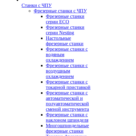
Станки с ЧПУ
Фрезерные станки с ЧПУ
Фрезерные станки
серии ECO
Фрезерные станки
серии Nesting
Настольные
фрезерные станки
Фрезерные станки с
водяным
охлаждением
Фрезерные станки с
воздушным
охлаждением
Фрезерные станки с
токарной приставкой
Фрезерные станки с
автоматической и
полуавтоматической
сменой инструмента
Фрезерные станки с
наклоном шпинделя
Многошпиндельные
фрезерные станки