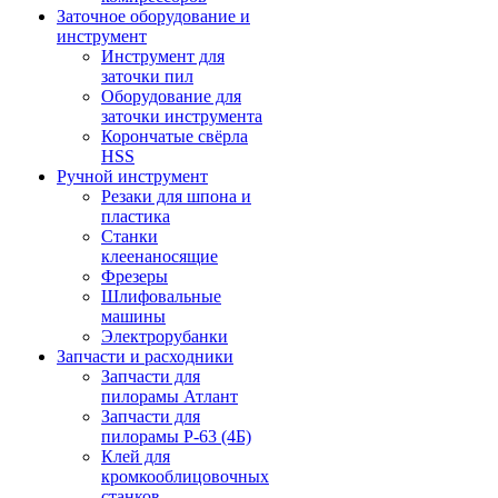
Заточное оборудование и
инструмент
Инструмент для
заточки пил
Оборудование для
заточки инструмента
Корончатые свёрла
HSS
Ручной инструмент
Резаки для шпона и
пластика
Станки
клеенаносящие
Фрезеры
Шлифовальные
машины
Электрорубанки
Запчасти и расходники
Запчасти для
пилорамы Атлант
Запчасти для
пилорамы Р-63 (4Б)
Клей для
кромкооблицовочных
станков