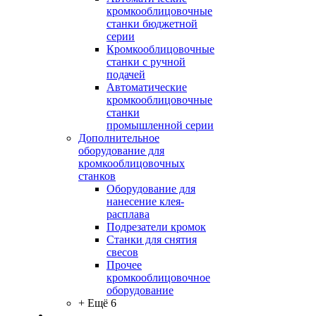
кромкооблицовочные
станки бюджетной
серии
Кромкооблицовочные
станки с ручной
подачей
Автоматические
кромкооблицовочные
станки
промышленной серии
Дополнительное
оборудование для
кромкооблицовочных
станков
Оборудование для
нанесение клея-
расплава
Подрезатели кромок
Станки для снятия
свесов
Прочее
кромкооблицовочное
оборудование
+ Ещё 6