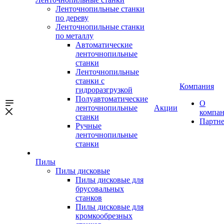
Ленточнопильные станки
по дереву
Ленточнопильные станки
по металлу
Автоматические
ленточнопильные
станки
Ленточнопильные
станки с
Компания
гидроразгрузкой
Полуавтоматические
О
ленточнопильные
Акции
компа
станки
Партн
Ручные
ленточнопильные
станки
Пилы
Пилы дисковые
Пилы дисковые для
брусовальных
станков
Пилы дисковые для
кромкообрезных