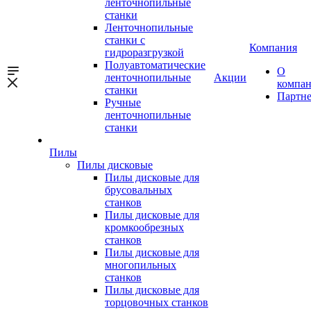
ленточнопильные
станки
Ленточнопильные
станки с
Компания
гидроразгрузкой
Полуавтоматические
О
ленточнопильные
Акции
компа
станки
Партн
Ручные
ленточнопильные
станки
Пилы
Пилы дисковые
Пилы дисковые для
брусовальных
станков
Пилы дисковые для
кромкообрезных
станков
Пилы дисковые для
многопильных
станков
Пилы дисковые для
торцовочных станков