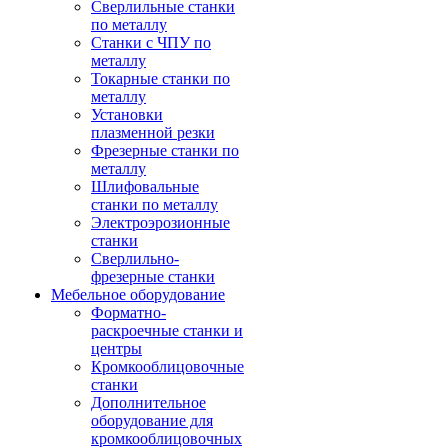
Сверлильные станки
по металлу
Станки с ЧПУ по
металлу
Токарные станки по
металлу
Установки
плазменной резки
Фрезерные станки по
металлу
Шлифовальные
станки по металлу
Электроэрозионные
станки
Сверлильно-
фрезерные станки
Мебельное оборудование
Форматно-
раскроечные станки и
центры
Кромкооблицовочные
станки
Дополнительное
оборудование для
кромкооблицовочных