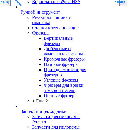
Корончатые свёрла HSS
слайд
слайд
Ручной инструмент
Резаки для шпона и
пластика
Станки клеенаносящие
Фрезеры
Вертикальные
фрезеры
Дюбельные и
ламельные фрезеры
Кромочные фрезеры
Пазовые фрезеры
Принадлежности для
фрезеров
Угловые фрезеры
Фрезеры для врезки
замков и петель
Цепные фрезеры
+ Ещё 2
Запчасти и расходники
Запчасти для пилорамы
Атлант
Запчасти для пилорамы