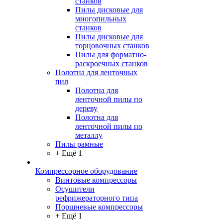
станков
Пилы дисковые для
многопильных
станков
Пилы дисковые для
торцовочных станков
Пилы для форматно-
раскроечных станков
Полотна для ленточных
пил
Полотна для
ленточной пилы по
дереву
Полотна для
ленточной пилы по
металлу
Пилы рамные
+ Ещё 1
Компрессорное оборудование
Винтовые компрессоры
Осушители
рефрижераторного типа
Поршневые компрессоры
+ Ещё 1