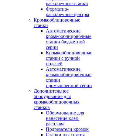
раскроечные станки
Форматно-
раскроечные центры
Кромкооблицовочные
станки
Автоматические
кромкооблицовочные
станки бюджетной
серии
Кромкооблицовочные
станки с ручной
подачей
Автоматические
кромкооблицовочные
станки
промышленной серии
Дополнительное
оборудование для
кромкооблицовочных
станков
Оборудование для
нанесение клея-
расплава
Подрезатели кромок
Станки для снятия