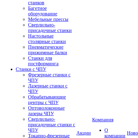
станков
Багетное
оборудование
Мебельные прессы
Сверлильно-
присадочные станки
Настольные
столярные станки
Пневматические
прижимные балки
Станки для
постформинга
Станки с ЧПУ
Фрезерные станки с
ЧПУ
Лазерные станки с
ЧПУ
Обрабатывающие
центры с ЧПУ
Оптоволоконные
лазеры ЧПУ
Сверлильно-
Компания
присадочные станки с
ЧПУ
О
Акции
Ново
Токарно-фрезерные
компании