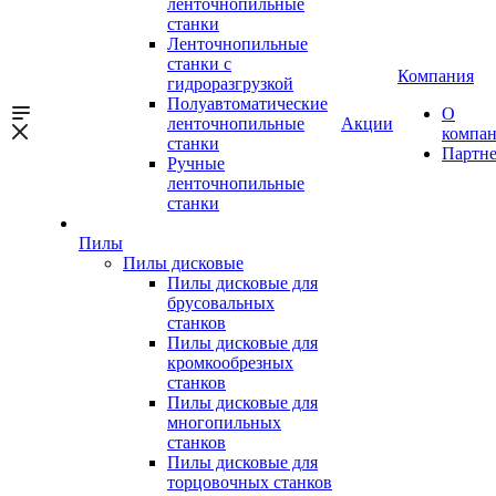
ленточнопильные
станки
Ленточнопильные
станки с
Компания
гидроразгрузкой
Полуавтоматические
О
ленточнопильные
Акции
компа
станки
Партн
Ручные
ленточнопильные
станки
Пилы
Пилы дисковые
Пилы дисковые для
брусовальных
станков
Пилы дисковые для
кромкообрезных
станков
Пилы дисковые для
многопильных
станков
Пилы дисковые для
торцовочных станков