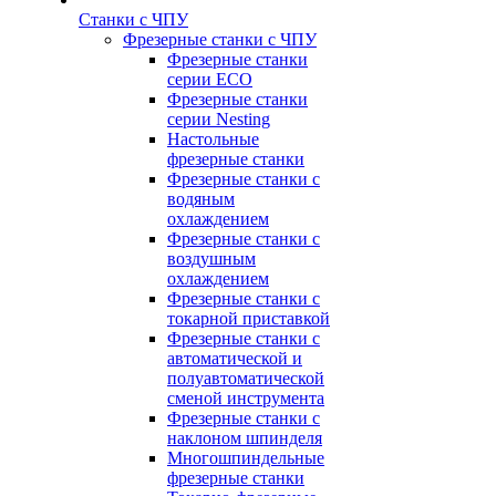
Станки с ЧПУ
Фрезерные станки с ЧПУ
Фрезерные станки
серии ECO
Фрезерные станки
серии Nesting
Настольные
фрезерные станки
Фрезерные станки с
водяным
охлаждением
Фрезерные станки с
воздушным
охлаждением
Фрезерные станки с
токарной приставкой
Фрезерные станки с
автоматической и
полуавтоматической
сменой инструмента
Фрезерные станки с
наклоном шпинделя
Многошпиндельные
фрезерные станки