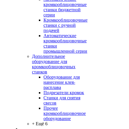
кромкооблицовочные
станки бюджетной
серии
Кромкооблицовочные
станки с ручной
подачей
Автоматические
кромкооблицовочные
станки
промышленной серии
Дополнительное
оборудование для
кромкооблицовочных
станков
Оборудование для
нанесение клея-
расплава
Подрезатели кромок
Станки для снятия
свесов
Прочее
кромкооблицовочное
оборудование
+ Ещё 6