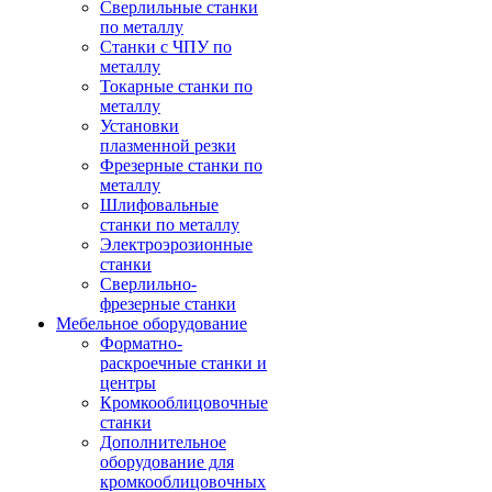
Сверлильные станки
по металлу
Станки с ЧПУ по
металлу
Токарные станки по
металлу
Установки
плазменной резки
Фрезерные станки по
металлу
Шлифовальные
станки по металлу
Электроэрозионные
станки
Сверлильно-
фрезерные станки
Мебельное оборудование
Форматно-
раскроечные станки и
центры
Кромкооблицовочные
станки
Дополнительное
оборудование для
кромкооблицовочных