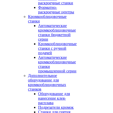
раскроечные станки
Форматно-
раскроечные центры
Кромкооблицовочные
станки
Автоматические
кромкооблицовочные
станки бюджетной
серии
Кромкооблицовочные
станки с ручной
подачей
Автоматические
кромкооблицовочные
станки
промышленной серии
Дополнительное
оборудование для
кромкооблицовочных
станков
Оборудование для
нанесение клея-
расплава
Подрезатели кромок
Станки для снятия