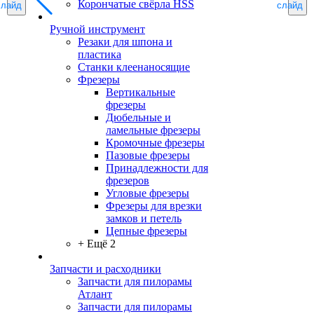
Корончатые свёрла HSS
слайд
слайд
Ручной инструмент
Резаки для шпона и
пластика
Станки клеенаносящие
Фрезеры
Вертикальные
фрезеры
Дюбельные и
ламельные фрезеры
Кромочные фрезеры
Пазовые фрезеры
Принадлежности для
фрезеров
Угловые фрезеры
Фрезеры для врезки
замков и петель
Цепные фрезеры
+ Ещё 2
Запчасти и расходники
Запчасти для пилорамы
Атлант
Запчасти для пилорамы