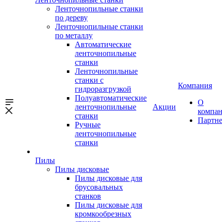
Ленточнопильные станки
по дереву
Ленточнопильные станки
по металлу
Автоматические
ленточнопильные
станки
Ленточнопильные
станки с
Компания
гидроразгрузкой
Полуавтоматические
О
ленточнопильные
Акции
компа
станки
Партн
Ручные
ленточнопильные
станки
Пилы
Пилы дисковые
Пилы дисковые для
брусовальных
станков
Пилы дисковые для
кромкообрезных