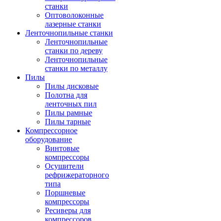
станки
Оптоволоконные
лазерные станки
Ленточнопильные станки
Ленточнопильные
станки по дереву
Ленточнопильные
станки по металлу
Пилы
Пилы дисковые
Полотна для
ленточных пил
Пилы рамные
Пилы тарные
Компрессорное
оборудование
Винтовые
компрессоры
Осушители
рефрижераторного
типа
Поршневые
компрессоры
Ресиверы для
компрессоров