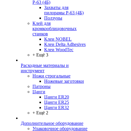
Р-63 (4Б)
Захваты для
пилорамы Р-63 (4Б)
Ползуны
Клей для
кромкооблицовочных
станков
Клеи NOBEL
Клеи Delta Adhesives
Клеи WoodTec
+ Ещё 3
Расходные материалы и
инструмент
Ножи строгальные
Ножевые заготовки
Патроны
Цанги
Цанги ER20
Цанги ER25
Цанги ER32
+ Ещё 2
Дополнительное оборудование
Упаковочное оборудование