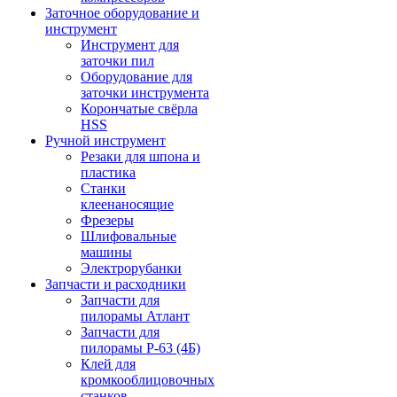
Заточное оборудование и
инструмент
Инструмент для
заточки пил
Оборудование для
заточки инструмента
Корончатые свёрла
HSS
Ручной инструмент
Резаки для шпона и
пластика
Станки
клеенаносящие
Фрезеры
Шлифовальные
машины
Электрорубанки
Запчасти и расходники
Запчасти для
пилорамы Атлант
Запчасти для
пилорамы Р-63 (4Б)
Клей для
кромкооблицовочных
станков