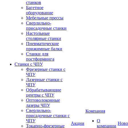
станков
Багетное
оборудование
Мебельные прессы
Сверлильно-
присадочные станки
Настольные
столярные станки
Пневматические
прижимные балки
Станки для
постформинга
Станки с ЧПУ
Фрезерные станки с
ЧПУ
Лазерные станки с
ЧПУ
Обрабатывающие
центры с ЧПУ
Оптоволоконные
лазеры ЧПУ
Сверлильно-
Компания
присадочные станки с
ЧПУ
О
Акции
Ново
Токарно-фрезерные
компании