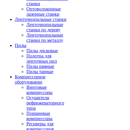
станки
Оптоволоконные
лазерные станки
Ленточнопильные станки
Ленточнопильные
станки по дереву
Ленточнопильные
станки по металлу
Пилы
Пилы дисковые
Полотна для
ленточных пил
Пилы рамные
Пилы тарные
Компрессорное
оборудование
Винтовые
компрессоры
Осушители
рефрижераторного
типа
Поршневые
компрессоры
Ресиверы для
компрессоров