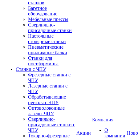
станков
Багетное
оборудование
Мебельные прессы
Сверлильно-
присадочные станки
Настольные
столярные станки
Пневматические
прижимные балки
Станки для
постформинга
Станки с ЧПУ
Фрезерные станки с
ЧПУ
Лазерные станки с
ЧПУ
Обрабатывающие
центры с ЧПУ
Оптоволоконные
лазеры ЧПУ
Сверлильно-
Компания
присадочные станки с
ЧПУ
О
Акции
Ново
Токарно-фрезерные
компании