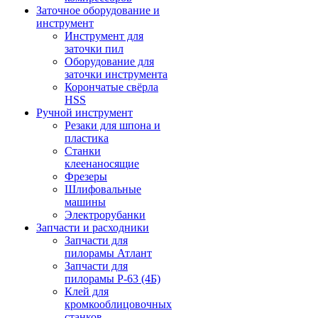
Заточное оборудование и
инструмент
Инструмент для
заточки пил
Оборудование для
заточки инструмента
Корончатые свёрла
HSS
Ручной инструмент
Резаки для шпона и
пластика
Станки
клеенаносящие
Фрезеры
Шлифовальные
машины
Электрорубанки
Запчасти и расходники
Запчасти для
пилорамы Атлант
Запчасти для
пилорамы Р-63 (4Б)
Клей для
кромкооблицовочных
станков