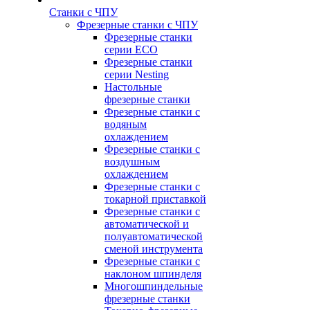
Станки с ЧПУ
Фрезерные станки с ЧПУ
Фрезерные станки
серии ECO
Фрезерные станки
серии Nesting
Настольные
фрезерные станки
Фрезерные станки с
водяным
охлаждением
Фрезерные станки с
воздушным
охлаждением
Фрезерные станки с
токарной приставкой
Фрезерные станки с
автоматической и
полуавтоматической
сменой инструмента
Фрезерные станки с
наклоном шпинделя
Многошпиндельные
фрезерные станки