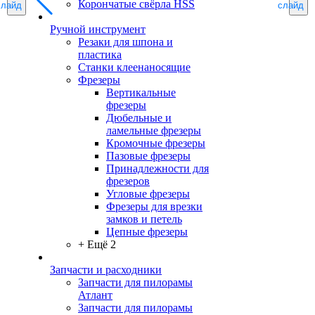
Корончатые свёрла HSS
слайд
слайд
Ручной инструмент
Резаки для шпона и
пластика
Станки клеенаносящие
Фрезеры
Вертикальные
фрезеры
Дюбельные и
ламельные фрезеры
Кромочные фрезеры
Пазовые фрезеры
Принадлежности для
фрезеров
Угловые фрезеры
Фрезеры для врезки
замков и петель
Цепные фрезеры
+ Ещё 2
Запчасти и расходники
Запчасти для пилорамы
Атлант
Запчасти для пилорамы