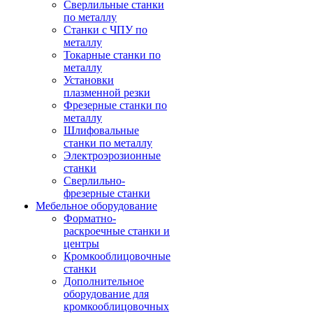
Сверлильные станки
по металлу
Станки с ЧПУ по
металлу
Токарные станки по
металлу
Установки
плазменной резки
Фрезерные станки по
металлу
Шлифовальные
станки по металлу
Электроэрозионные
станки
Сверлильно-
фрезерные станки
Мебельное оборудование
Форматно-
раскроечные станки и
центры
Кромкооблицовочные
станки
Дополнительное
оборудование для
кромкооблицовочных