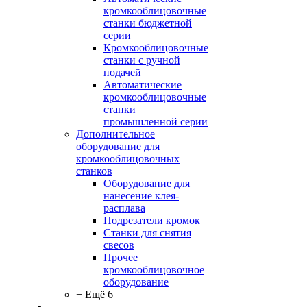
кромкооблицовочные
станки бюджетной
серии
Кромкооблицовочные
станки с ручной
подачей
Автоматические
кромкооблицовочные
станки
промышленной серии
Дополнительное
оборудование для
кромкооблицовочных
станков
Оборудование для
нанесение клея-
расплава
Подрезатели кромок
Станки для снятия
свесов
Прочее
кромкооблицовочное
оборудование
+ Ещё 6