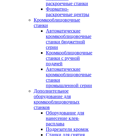
раскроечные станки
Форматно-
раскроечные центры
Кромкооблицовочные
станки
Автоматические
кромкооблицовочные
станки бюджетной
серии
Кромкооблицовочные
станки с ручной
подачей
Автоматические
кромкооблицовочные
станки
промышленной серии
Дополнительное
оборудование для
кромкооблицовочных
станков
Оборудование для
нанесение клея-
расплава
Подрезатели кромок
Станки для снятия