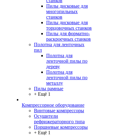
станков
Пилы дисковые для
многопильных
станков
Пилы дисковые для
торцовочных станков
Пилы для форматно-
раскроечных станков
Полотна для ленточных
пил
Полотна для
ленточной пилы по
дереву
Полотна для
ленточной пилы по
металлу
Пилы рамные
+ Ещё 1
Компрессорное оборудование
Винтовые компрессоры
Осушители
рефрижераторного типа
Поршневые компрессоры
+ Ещё 1