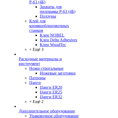
Р-63 (4Б)
Захваты для
пилорамы Р-63 (4Б)
Ползуны
Клей для
кромкооблицовочных
станков
Клеи NOBEL
Клеи Delta Adhesives
Клеи WoodTec
+ Ещё 3
Расходные материалы и
инструмент
Ножи строгальные
Ножевые заготовки
Патроны
Цанги
Цанги ER20
Цанги ER25
Цанги ER32
+ Ещё 2
Дополнительное оборудование
Упаковочное оборудование