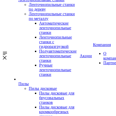
Ленточнопильные станки
по дереву
Ленточнопильные станки
по металлу
Автоматические
ленточнопильные
станки
Ленточнопильные
станки с
Компания
гидроразгрузкой
Полуавтоматические
О
ленточнопильные
Акции
компа
станки
Партн
Ручные
ленточнопильные
станки
Пилы
Пилы дисковые
Пилы дисковые для
брусовальных
станков
Пилы дисковые для
кромкообрезных