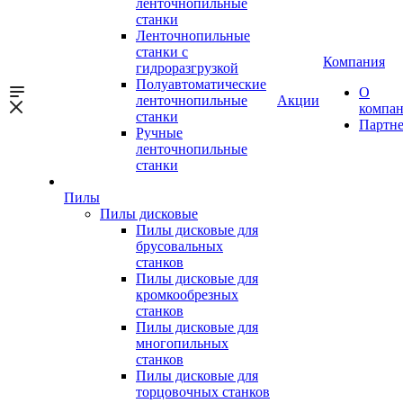
ленточнопильные
станки
Ленточнопильные
станки с
Компания
гидроразгрузкой
Полуавтоматические
О
ленточнопильные
Акции
компа
станки
Партн
Ручные
ленточнопильные
станки
Пилы
Пилы дисковые
Пилы дисковые для
брусовальных
станков
Пилы дисковые для
кромкообрезных
станков
Пилы дисковые для
многопильных
станков
Пилы дисковые для
торцовочных станков