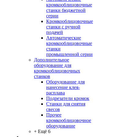
кромкооблицовочные
станки бюджетной
серии
Кромкооблицовочные
станки с ручной
подачей
Автоматические
кромкооблицовочные
станки
промышленной серии
Дополнительное
оборудование для
кромкооблицовочных
станков
Оборудование для
нанесение клея-
расплава
Подрезатели кромок
Станки для снятия
свесов
Прочее
кромкооблицовочное
оборудование
+ Ещё 6