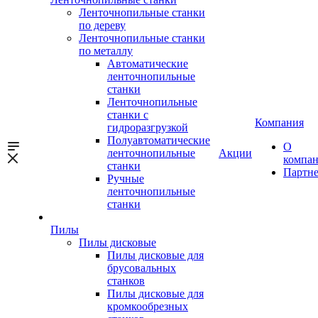
Ленточнопильные станки
по дереву
Ленточнопильные станки
по металлу
Автоматические
ленточнопильные
станки
Ленточнопильные
станки с
Компания
гидроразгрузкой
Полуавтоматические
О
ленточнопильные
Акции
компа
станки
Партн
Ручные
ленточнопильные
станки
Пилы
Пилы дисковые
Пилы дисковые для
брусовальных
станков
Пилы дисковые для
кромкообрезных