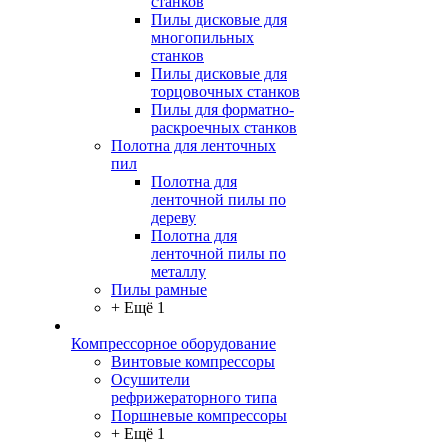
станков
Пилы дисковые для
многопильных
станков
Пилы дисковые для
торцовочных станков
Пилы для форматно-
раскроечных станков
Полотна для ленточных
пил
Полотна для
ленточной пилы по
дереву
Полотна для
ленточной пилы по
металлу
Пилы рамные
+ Ещё 1
Компрессорное оборудование
Винтовые компрессоры
Осушители
рефрижераторного типа
Поршневые компрессоры
+ Ещё 1