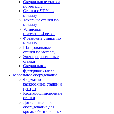
Сверлильные станки
по металлу
Станки с ЧПУ по
металлу
Токарные станки по
металлу
Установки
плазменной резки
Фрезерные станки по
металлу
Шлифовальные
станки по металлу
Электроэрозионные
станки
Сверлильно-
фрезерные станки
Мебельное оборудование
Форматно-
раскроечные станки и
центры
Кромкооблицовочные
станки
Дополнительное
оборудование для
кромкооблицовочных