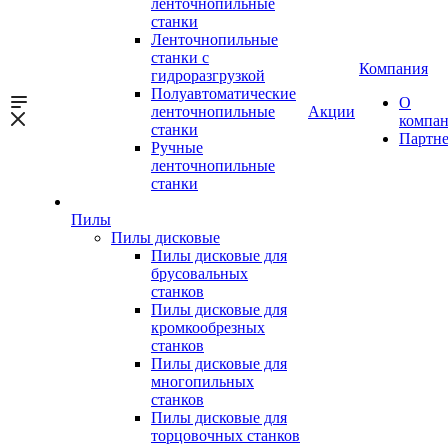
ленточнопильные
станки
Ленточнопильные
станки с
Компания
гидроразгрузкой
Полуавтоматические
О
ленточнопильные
Акции
компа
станки
Партн
Ручные
ленточнопильные
станки
Пилы
Пилы дисковые
Пилы дисковые для
брусовальных
станков
Пилы дисковые для
кромкообрезных
станков
Пилы дисковые для
многопильных
станков
Пилы дисковые для
торцовочных станков