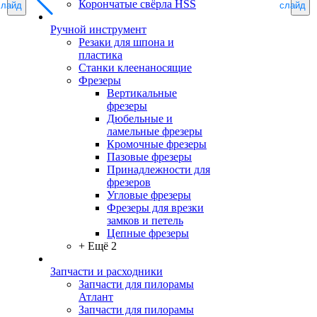
Корончатые свёрла HSS
слайд
слайд
Ручной инструмент
Резаки для шпона и
пластика
Станки клеенаносящие
Фрезеры
Вертикальные
фрезеры
Дюбельные и
ламельные фрезеры
Кромочные фрезеры
Пазовые фрезеры
Принадлежности для
фрезеров
Угловые фрезеры
Фрезеры для врезки
замков и петель
Цепные фрезеры
+ Ещё 2
Запчасти и расходники
Запчасти для пилорамы
Атлант
Запчасти для пилорамы