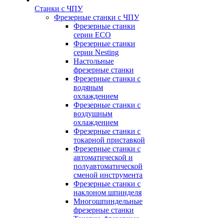
Станки с ЧПУ
Фрезерные станки с ЧПУ
Фрезерные станки
серии ECO
Фрезерные станки
серии Nesting
Настольные
фрезерные станки
Фрезерные станки с
водяным
охлаждением
Фрезерные станки с
воздушным
охлаждением
Фрезерные станки с
токарной приставкой
Фрезерные станки с
автоматической и
полуавтоматической
сменой инструмента
Фрезерные станки с
наклоном шпинделя
Многошпиндельные
фрезерные станки