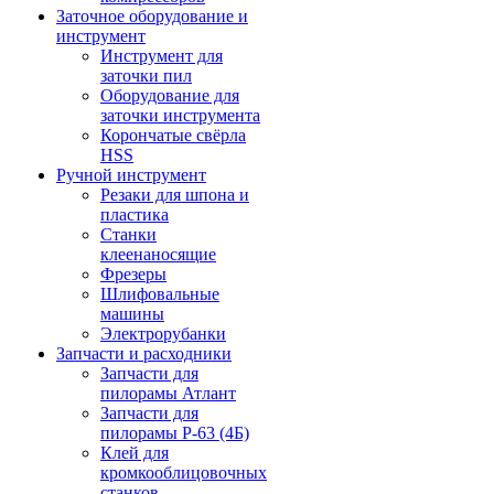
Заточное оборудование и
инструмент
Инструмент для
заточки пил
Оборудование для
заточки инструмента
Корончатые свёрла
HSS
Ручной инструмент
Резаки для шпона и
пластика
Станки
клеенаносящие
Фрезеры
Шлифовальные
машины
Электрорубанки
Запчасти и расходники
Запчасти для
пилорамы Атлант
Запчасти для
пилорамы Р-63 (4Б)
Клей для
кромкооблицовочных
станков