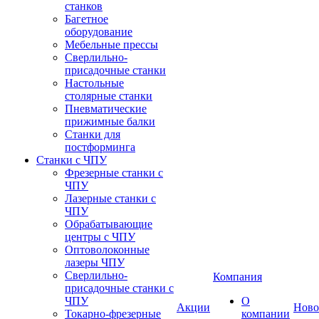
станков
Багетное
оборудование
Мебельные прессы
Сверлильно-
присадочные станки
Настольные
столярные станки
Пневматические
прижимные балки
Станки для
постформинга
Станки с ЧПУ
Фрезерные станки с
ЧПУ
Лазерные станки с
ЧПУ
Обрабатывающие
центры с ЧПУ
Оптоволоконные
лазеры ЧПУ
Сверлильно-
Компания
присадочные станки с
ЧПУ
О
Акции
Ново
Токарно-фрезерные
компании