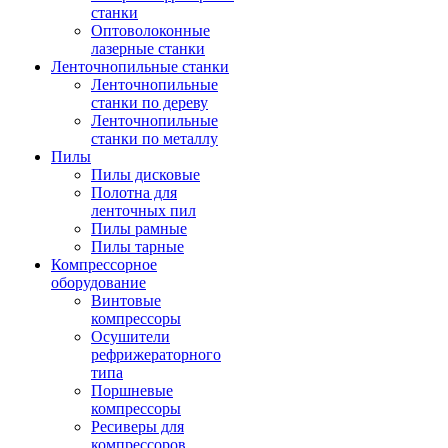
станки
Оптоволоконные
лазерные станки
Ленточнопильные станки
Ленточнопильные
станки по дереву
Ленточнопильные
станки по металлу
Пилы
Пилы дисковые
Полотна для
ленточных пил
Пилы рамные
Пилы тарные
Компрессорное
оборудование
Винтовые
компрессоры
Осушители
рефрижераторного
типа
Поршневые
компрессоры
Ресиверы для
компрессоров