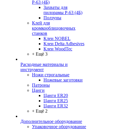
Р-63 (4Б)
Захваты для
пилорамы Р-63 (4Б)
Ползуны
Клей для
кромкооблицовочных
станков
Клеи NOBEL
Клеи Delta Adhesives
Клеи WoodTec
+ Ещё 3
Расходные материалы и
инструмент
Ножи строгальные
Ножевые заготовки
Патроны
Цанги
Цанги ER20
Цанги ER25
Цанги ER32
+ Ещё 2
Дополнительное оборудование
Упаковочное оборудование