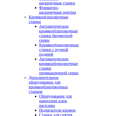
раскроечные станки
Форматно-
раскроечные центры
Кромкооблицовочные
станки
Автоматические
кромкооблицовочные
станки бюджетной
серии
Кромкооблицовочные
станки с ручной
подачей
Автоматические
кромкооблицовочные
станки
промышленной серии
Дополнительное
оборудование для
кромкооблицовочных
станков
Оборудование для
нанесение клея-
расплава
Подрезатели кромок
Станки для снятия