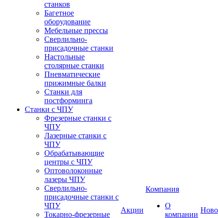
станков
Багетное
оборудование
Мебельные прессы
Сверлильно-
присадочные станки
Настольные
столярные станки
Пневматические
прижимные балки
Станки для
постформинга
Станки с ЧПУ
Фрезерные станки с
ЧПУ
Лазерные станки с
ЧПУ
Обрабатывающие
центры с ЧПУ
Оптоволоконные
лазеры ЧПУ
Сверлильно-
Компания
присадочные станки с
ЧПУ
О
Акции
Ново
Токарно-фрезерные
компании