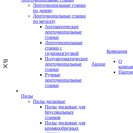
Ленточнопильные станки
по дереву
Ленточнопильные станки
по металлу
Автоматические
ленточнопильные
станки
Ленточнопильные
станки с
Компания
гидроразгрузкой
Полуавтоматические
О
ленточнопильные
Акции
компа
станки
Партн
Ручные
ленточнопильные
станки
Пилы
Пилы дисковые
Пилы дисковые для
брусовальных
станков
Пилы дисковые для
кромкообрезных