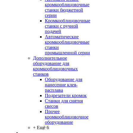
кромкооблицовочные
станки бюджетной
серии
Кромкооблицовочные
станки с ручной
подачей
Автоматические
кромкооблицовочные
станки
промышленной серии
Дополнительное
оборудование для
кромкооблицовочных
станков
Оборудование для
нанесение клея-
расплава
Подрезатели кромок
Станки для снятия
свесов
Прочее
кромкооблицовочное
оборудование
+ Ещё 6