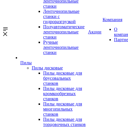
ленточнопильные
станки
Ленточнопильные
станки с
Компания
гидроразгрузкой
Полуавтоматические
О
ленточнопильные
Акции
компа
станки
Партн
Ручные
ленточнопильные
станки
Пилы
Пилы дисковые
Пилы дисковые для
брусовальных
станков
Пилы дисковые для
кромкообрезных
станков
Пилы дисковые для
многопильных
станков
Пилы дисковые для
торцовочных станков