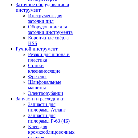
Заточное оборудование и
инструмент
Инструмент для
заточки пил
Оборудование для
заточки инструмента
Корончатые свёрла
HSS
Ручной инструмент
Резаки для шпона и
пластика
Станки
клеенаносящие
Фрезеры
Шлифовальные
машины
Электрорубанки
Запчасти и расходники
Запчасти для
пилорамы Атлант
Запчасти для
пилорамы Р-63 (4Б)
Клей для
кромкооблицовочных
станков