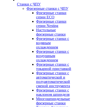
Станки с ЧПУ
Фрезерные станки с ЧПУ
Фрезерные станки
серии ECO
Фрезерные станки
серии Nesting
Настольные
фрезерные станки
Фрезерные станки с
водяным
охлаждением
Фрезерные станки с
воздушным
охлаждением
Фрезерные станки с
токарной приставкой
Фрезерные станки с
автоматической и
полуавтоматической
сменой инструмента
Фрезерные станки с
наклоном шпинделя
Многошпиндельные
фрезерные станки