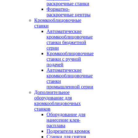
раскроечные станки
Форматно-
раскроечные центры
Кромкооблицовочные
станки
Автоматические
кромкооблицовочные
станки бюджетной
серии
Кромкооблицовочные
станки с ручной
подачей
Автоматические
кромкооблицовочные
станки
промышленной серии
Дополнительное
оборудование для
кромкооблицовочных
станков
Оборудование для
нанесение клея-
расплава
Подрезатели кромок
Станки для снятия