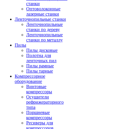
станки
Оптоволоконные
лазерные станки
Ленточнопильные станки
Ленточнопильные
станки по дереву
Ленточнопильные
станки по металлу
Пилы
Пилы дисковые
Полотна для
ленточных пил
Пилы рамные
Пилы тарные
Компрессорное
оборудование
Винтовые
компрессоры
Осушители
рефрижераторного
типа
Поршневые
компрессоры
Ресиверы для
компрессоров