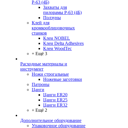
Р-63 (4Б)
Захваты для
пилорамы Р-63 (4Б)
Ползуны
Клей для
кромкооблицовочных
станков
Клеи NOBEL
Клеи Delta Adhesives
Клеи WoodTec
+ Ещё 3
Расходные материалы и
инструмент
Ножи строгальные
Ножевые заготовки
Патроны
Цанги
Цанги ER20
Цанги ER25
Цанги ER32
+ Ещё 2
Дополнительное оборудование
Упаковочное оборудование