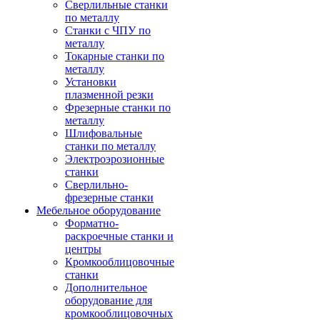
Сверлильные станки
по металлу
Станки с ЧПУ по
металлу
Токарные станки по
металлу
Установки
плазменной резки
Фрезерные станки по
металлу
Шлифовальные
станки по металлу
Электроэрозионные
станки
Сверлильно-
фрезерные станки
Мебельное оборудование
Форматно-
раскроечные станки и
центры
Кромкооблицовочные
станки
Дополнительное
оборудование для
кромкооблицовочных