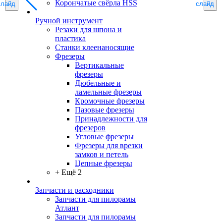
Корончатые свёрла HSS
слайд
слайд
Ручной инструмент
Резаки для шпона и
пластика
Станки клеенаносящие
Фрезеры
Вертикальные
фрезеры
Дюбельные и
ламельные фрезеры
Кромочные фрезеры
Пазовые фрезеры
Принадлежности для
фрезеров
Угловые фрезеры
Фрезеры для врезки
замков и петель
Цепные фрезеры
+ Ещё 2
Запчасти и расходники
Запчасти для пилорамы
Атлант
Запчасти для пилорамы