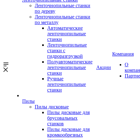
Ленточнопильные станки
по дереву
Ленточнопильные станки
по металлу
Автоматические
ленточнопильные
станки
Ленточнопильные
станки с
Компания
гидроразгрузкой
Полуавтоматические
О
ленточнопильные
Акции
компа
станки
Партн
Ручные
ленточнопильные
станки
Пилы
Пилы дисковые
Пилы дисковые для
брусовальных
станков
Пилы дисковые для
кромкообрезных