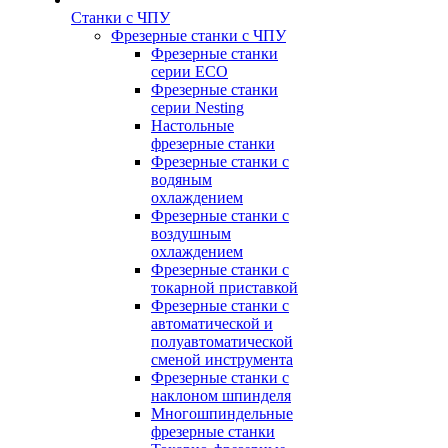
Станки с ЧПУ
Фрезерные станки с ЧПУ
Фрезерные станки
серии ECO
Фрезерные станки
серии Nesting
Настольные
фрезерные станки
Фрезерные станки с
водяным
охлаждением
Фрезерные станки с
воздушным
охлаждением
Фрезерные станки с
токарной приставкой
Фрезерные станки с
автоматической и
полуавтоматической
сменой инструмента
Фрезерные станки с
наклоном шпинделя
Многошпиндельные
фрезерные станки