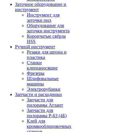
Заточное оборудование и
инструмент
Инструмент для
заточки пил
Оборудование для
заточки инструмента
Корончатые свёрла
HSS
Ручной инструмент
Резаки для шпона и
пластика
Станки
клеенаносящие
Фрезеры
Шлифовальные
машины
Электрорубанки
Запчасти и расходники
Запчасти для
пилорамы Атлант
Запчасти для
пилорамы Р-63 (4Б)
Клей для
кромкооблицовочных
станков