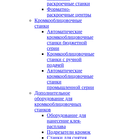
раскроечные станки
Форматно-
раскроечные центры
Кромкооблицовочные
станки
Автоматические
кромкооблицовочные
станки бюджетной
серии
Кромкооблицовочные
станки с ручной
подачей
Автоматические
кромкооблицовочные
станки
промышленной серии
Дополнительное
оборудование для
кромкооблицовочных
станков
Оборудование для
нанесение клея-
расплава
Подрезатели кромок
Станки для снятия