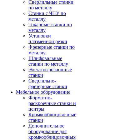
Сверлильные станки
по металлу
Станки с ЧПУ по
металлу
Токарные станки по
металлу
Установки
плазменной резки
Фрезерные станки по
металлу
Шлифовальные
станки по металлу
Электроэрозионные
станки
Сверлильно-
фрезерные станки
Мебельное оборудование
Форматно-
раскроечные станки и
центры
Кромкооблицовочные
станки
Дополнительное
оборудование для
кромкооблицовочных