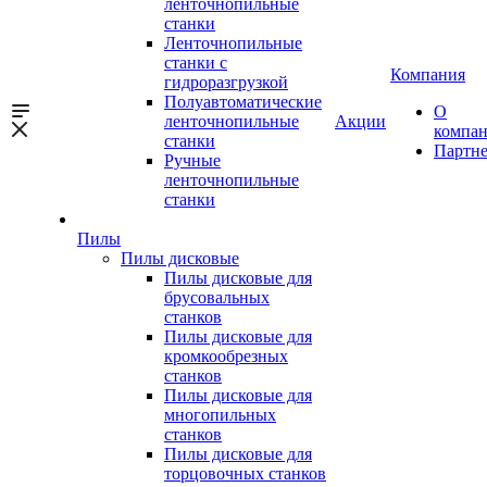
ленточнопильные
станки
Ленточнопильные
станки с
Компания
гидроразгрузкой
Полуавтоматические
О
ленточнопильные
Акции
компа
станки
Партн
Ручные
ленточнопильные
станки
Пилы
Пилы дисковые
Пилы дисковые для
брусовальных
станков
Пилы дисковые для
кромкообрезных
станков
Пилы дисковые для
многопильных
станков
Пилы дисковые для
торцовочных станков