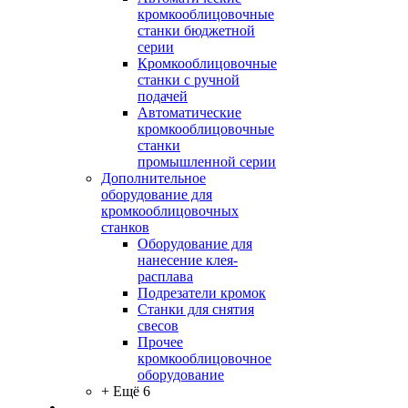
кромкооблицовочные
станки бюджетной
серии
Кромкооблицовочные
станки с ручной
подачей
Автоматические
кромкооблицовочные
станки
промышленной серии
Дополнительное
оборудование для
кромкооблицовочных
станков
Оборудование для
нанесение клея-
расплава
Подрезатели кромок
Станки для снятия
свесов
Прочее
кромкооблицовочное
оборудование
+ Ещё 6