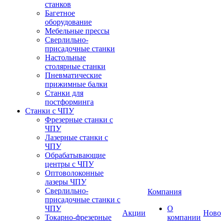
станков
Багетное
оборудование
Мебельные прессы
Сверлильно-
присадочные станки
Настольные
столярные станки
Пневматические
прижимные балки
Станки для
постформинга
Станки с ЧПУ
Фрезерные станки с
ЧПУ
Лазерные станки с
ЧПУ
Обрабатывающие
центры с ЧПУ
Оптоволоконные
лазеры ЧПУ
Сверлильно-
Компания
присадочные станки с
ЧПУ
О
Акции
Ново
Токарно-фрезерные
компании