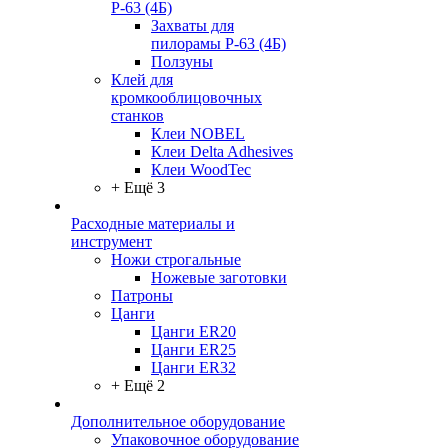
Р-63 (4Б)
Захваты для
пилорамы Р-63 (4Б)
Ползуны
Клей для
кромкооблицовочных
станков
Клеи NOBEL
Клеи Delta Adhesives
Клеи WoodTec
+ Ещё 3
Расходные материалы и
инструмент
Ножи строгальные
Ножевые заготовки
Патроны
Цанги
Цанги ER20
Цанги ER25
Цанги ER32
+ Ещё 2
Дополнительное оборудование
Упаковочное оборудование