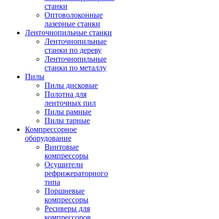
станки
Оптоволоконные
лазерные станки
Ленточнопильные станки
Ленточнопильные
станки по дереву
Ленточнопильные
станки по металлу
Пилы
Пилы дисковые
Полотна для
ленточных пил
Пилы рамные
Пилы тарные
Компрессорное
оборудование
Винтовые
компрессоры
Осушители
рефрижераторного
типа
Поршневые
компрессоры
Ресиверы для
компрессоров