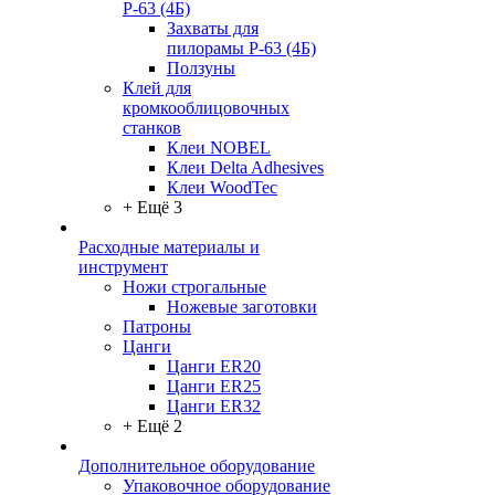
Р-63 (4Б)
Захваты для
пилорамы Р-63 (4Б)
Ползуны
Клей для
кромкооблицовочных
станков
Клеи NOBEL
Клеи Delta Adhesives
Клеи WoodTec
+ Ещё 3
Расходные материалы и
инструмент
Ножи строгальные
Ножевые заготовки
Патроны
Цанги
Цанги ER20
Цанги ER25
Цанги ER32
+ Ещё 2
Дополнительное оборудование
Упаковочное оборудование