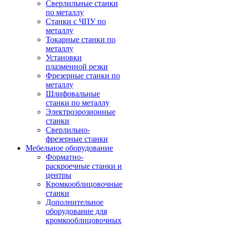
Сверлильные станки
по металлу
Станки с ЧПУ по
металлу
Токарные станки по
металлу
Установки
плазменной резки
Фрезерные станки по
металлу
Шлифовальные
станки по металлу
Электроэрозионные
станки
Сверлильно-
фрезерные станки
Мебельное оборудование
Форматно-
раскроечные станки и
центры
Кромкооблицовочные
станки
Дополнительное
оборудование для
кромкооблицовочных