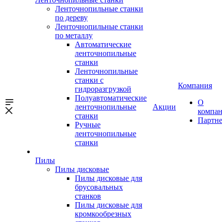
Ленточнопильные станки
по дереву
Ленточнопильные станки
по металлу
Автоматические
ленточнопильные
станки
Ленточнопильные
станки с
Компания
гидроразгрузкой
Полуавтоматические
О
ленточнопильные
Акции
компа
станки
Партн
Ручные
ленточнопильные
станки
Пилы
Пилы дисковые
Пилы дисковые для
брусовальных
станков
Пилы дисковые для
кромкообрезных