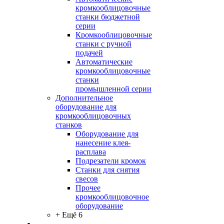
кромкооблицовочные
станки бюджетной
серии
Кромкооблицовочные
станки с ручной
подачей
Автоматические
кромкооблицовочные
станки
промышленной серии
Дополнительное
оборудование для
кромкооблицовочных
станков
Оборудование для
нанесение клея-
расплава
Подрезатели кромок
Станки для снятия
свесов
Прочее
кромкооблицовочное
оборудование
+ Ещё 6