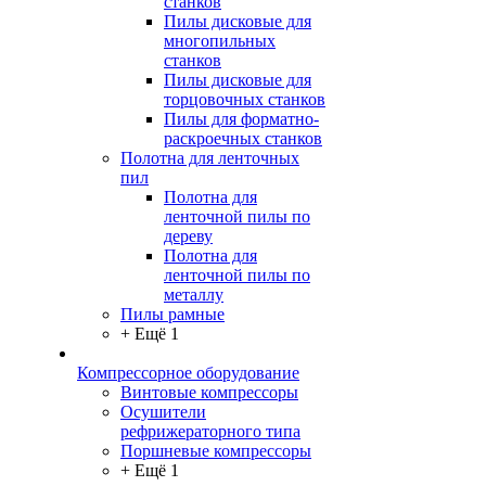
станков
Пилы дисковые для
многопильных
станков
Пилы дисковые для
торцовочных станков
Пилы для форматно-
раскроечных станков
Полотна для ленточных
пил
Полотна для
ленточной пилы по
дереву
Полотна для
ленточной пилы по
металлу
Пилы рамные
+ Ещё 1
Компрессорное оборудование
Винтовые компрессоры
Осушители
рефрижераторного типа
Поршневые компрессоры
+ Ещё 1