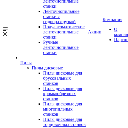
ленточнопильные
станки
Ленточнопильные
станки с
Компания
гидроразгрузкой
Полуавтоматические
О
ленточнопильные
Акции
компа
станки
Партн
Ручные
ленточнопильные
станки
Пилы
Пилы дисковые
Пилы дисковые для
брусовальных
станков
Пилы дисковые для
кромкообрезных
станков
Пилы дисковые для
многопильных
станков
Пилы дисковые для
торцовочных станков