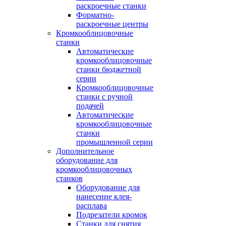
раскроечные станки
Форматно-
раскроечные центры
Кромкооблицовочные
станки
Автоматические
кромкооблицовочные
станки бюджетной
серии
Кромкооблицовочные
станки с ручной
подачей
Автоматические
кромкооблицовочные
станки
промышленной серии
Дополнительное
оборудование для
кромкооблицовочных
станков
Оборудование для
нанесение клея-
расплава
Подрезатели кромок
Станки для снятия