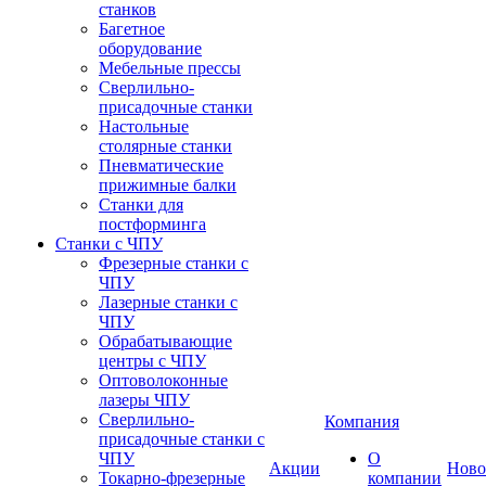
станков
Багетное
оборудование
Мебельные прессы
Сверлильно-
присадочные станки
Настольные
столярные станки
Пневматические
прижимные балки
Станки для
постформинга
Станки с ЧПУ
Фрезерные станки с
ЧПУ
Лазерные станки с
ЧПУ
Обрабатывающие
центры с ЧПУ
Оптоволоконные
лазеры ЧПУ
Сверлильно-
Компания
присадочные станки с
ЧПУ
О
Акции
Ново
Токарно-фрезерные
компании