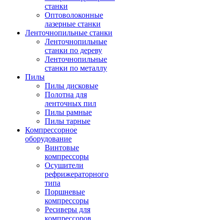
станки
Оптоволоконные
лазерные станки
Ленточнопильные станки
Ленточнопильные
станки по дереву
Ленточнопильные
станки по металлу
Пилы
Пилы дисковые
Полотна для
ленточных пил
Пилы рамные
Пилы тарные
Компрессорное
оборудование
Винтовые
компрессоры
Осушители
рефрижераторного
типа
Поршневые
компрессоры
Ресиверы для
компрессоров