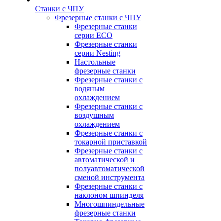
Станки с ЧПУ
Фрезерные станки с ЧПУ
Фрезерные станки
серии ECO
Фрезерные станки
серии Nesting
Настольные
фрезерные станки
Фрезерные станки с
водяным
охлаждением
Фрезерные станки с
воздушным
охлаждением
Фрезерные станки с
токарной приставкой
Фрезерные станки с
автоматической и
полуавтоматической
сменой инструмента
Фрезерные станки с
наклоном шпинделя
Многошпиндельные
фрезерные станки