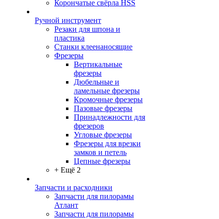
Корончатые свёрла HSS
Ручной инструмент
Резаки для шпона и
пластика
Станки клеенаносящие
Фрезеры
Вертикальные
фрезеры
Дюбельные и
ламельные фрезеры
Кромочные фрезеры
Пазовые фрезеры
Принадлежности для
фрезеров
Угловые фрезеры
Фрезеры для врезки
замков и петель
Цепные фрезеры
+ Ещё 2
Запчасти и расходники
Запчасти для пилорамы
Атлант
Запчасти для пилорамы