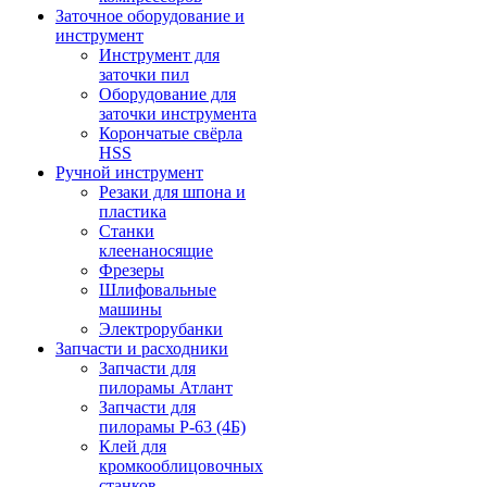
Заточное оборудование и
инструмент
Инструмент для
заточки пил
Оборудование для
заточки инструмента
Корончатые свёрла
HSS
Ручной инструмент
Резаки для шпона и
пластика
Станки
клеенаносящие
Фрезеры
Шлифовальные
машины
Электрорубанки
Запчасти и расходники
Запчасти для
пилорамы Атлант
Запчасти для
пилорамы Р-63 (4Б)
Клей для
кромкооблицовочных
станков