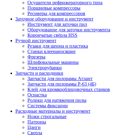
Осушители рефрижераторного типа
Поршневые компрессоры
Ресиверы для компрессоров
Заточное оборудование и инструмент
Инструмент для заточки пил
Оборудование для заточки инструмента
Корончатые свёрла HSS
Ручной инструмент
Резаки для шпона и пластика
Станки клеенаносящие
Фрезеры
Шлифовальные машины
Электрорубанки
Запчасти и расходники
Запчасти для пилорамы Атлант
Запчасти для пилорамы Р-63 (4Б)
Клей для кромкооблицовочных станков
Оснастка
Ролики для натяжения пилы
Системы фиксации
Расходные материалы и инструмент
Ножи строгальные
Патроны
Цанги
Сверла