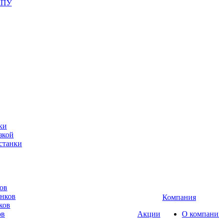
ЧПУ
ки
зкой
станки
ов
анков
Компания
ков
ов
Акции
О компани