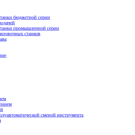
танки бюджетной серии
подачей
станки промышленной серии
лицовочных станков
ава
ние
ием
ением
ой
полуавтоматической сменой инструмента
я