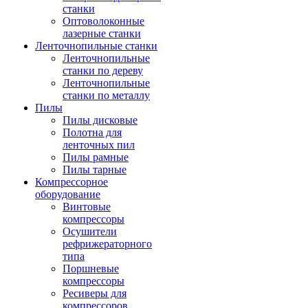
станки
Оптоволоконные
лазерные станки
Ленточнопильные станки
Ленточнопильные
станки по дереву
Ленточнопильные
станки по металлу
Пилы
Пилы дисковые
Полотна для
ленточных пил
Пилы рамные
Пилы тарные
Компрессорное
оборудование
Винтовые
компрессоры
Осушители
рефрижераторного
типа
Поршневые
компрессоры
Ресиверы для
компрессоров