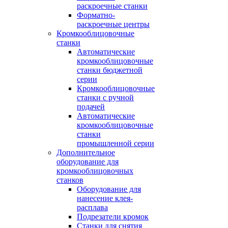
раскроечные станки
Форматно-
раскроечные центры
Кромкооблицовочные
станки
Автоматические
кромкооблицовочные
станки бюджетной
серии
Кромкооблицовочные
станки с ручной
подачей
Автоматические
кромкооблицовочные
станки
промышленной серии
Дополнительное
оборудование для
кромкооблицовочных
станков
Оборудование для
нанесение клея-
расплава
Подрезатели кромок
Станки для снятия