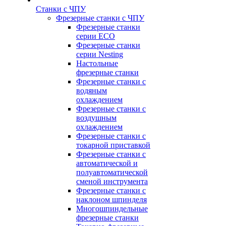
Станки с ЧПУ
Фрезерные станки с ЧПУ
Фрезерные станки
серии ECO
Фрезерные станки
серии Nesting
Настольные
фрезерные станки
Фрезерные станки с
водяным
охлаждением
Фрезерные станки с
воздушным
охлаждением
Фрезерные станки с
токарной приставкой
Фрезерные станки с
автоматической и
полуавтоматической
сменой инструмента
Фрезерные станки с
наклоном шпинделя
Многошпиндельные
фрезерные станки