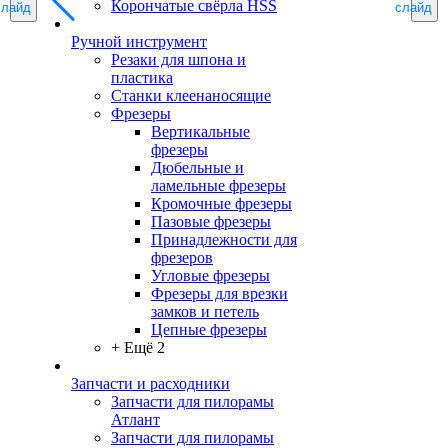
Корончатые свёрла HSS
слайд
слайд
Ручной инструмент
Резаки для шпона и
пластика
Станки клеенаносящие
Фрезеры
Вертикальные
фрезеры
Дюбельные и
ламельные фрезеры
Кромочные фрезеры
Пазовые фрезеры
Принадлежности для
фрезеров
Угловые фрезеры
Фрезеры для врезки
замков и петель
Цепные фрезеры
+ Ещё 2
Запчасти и расходники
Запчасти для пилорамы
Атлант
Запчасти для пилорамы