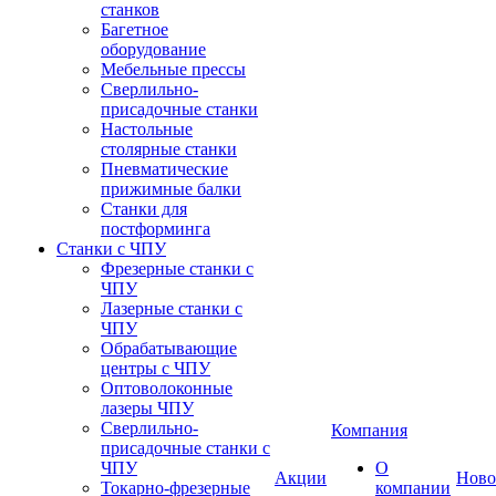
станков
Багетное
оборудование
Мебельные прессы
Сверлильно-
присадочные станки
Настольные
столярные станки
Пневматические
прижимные балки
Станки для
постформинга
Станки с ЧПУ
Фрезерные станки с
ЧПУ
Лазерные станки с
ЧПУ
Обрабатывающие
центры с ЧПУ
Оптоволоконные
лазеры ЧПУ
Сверлильно-
Компания
присадочные станки с
ЧПУ
О
Акции
Ново
Токарно-фрезерные
компании