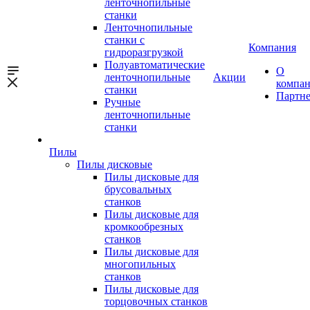
ленточнопильные
станки
Ленточнопильные
станки с
Компания
гидроразгрузкой
Полуавтоматические
О
ленточнопильные
Акции
компа
станки
Партн
Ручные
ленточнопильные
станки
Пилы
Пилы дисковые
Пилы дисковые для
брусовальных
станков
Пилы дисковые для
кромкообрезных
станков
Пилы дисковые для
многопильных
станков
Пилы дисковые для
торцовочных станков