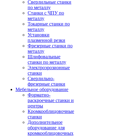
Сверлильные станки
по металлу
Станки с ЧПУ по
металлу
Токарные станки по
металлу
Установки
плазменной резки
Фрезерные станки по
металлу
Шлифовальные
станки по металлу
Электроэрозионные
станки
Сверлильно-
фрезерные станки
Мебельное оборудование
Форматно-
раскроечные станки и
центры
Кромкооблицовочные
станки
Дополнительное
оборудование для
кромкооблицовочных