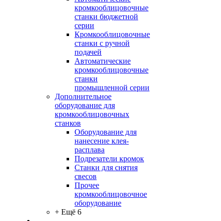
кромкооблицовочные
станки бюджетной
серии
Кромкооблицовочные
станки с ручной
подачей
Автоматические
кромкооблицовочные
станки
промышленной серии
Дополнительное
оборудование для
кромкооблицовочных
станков
Оборудование для
нанесение клея-
расплава
Подрезатели кромок
Станки для снятия
свесов
Прочее
кромкооблицовочное
оборудование
+ Ещё 6