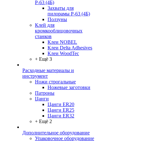
Р-63 (4Б)
Захваты для
пилорамы Р-63 (4Б)
Ползуны
Клей для
кромкооблицовочных
станков
Клеи NOBEL
Клеи Delta Adhesives
Клеи WoodTec
+ Ещё 3
Расходные материалы и
инструмент
Ножи строгальные
Ножевые заготовки
Патроны
Цанги
Цанги ER20
Цанги ER25
Цанги ER32
+ Ещё 2
Дополнительное оборудование
Упаковочное оборудование