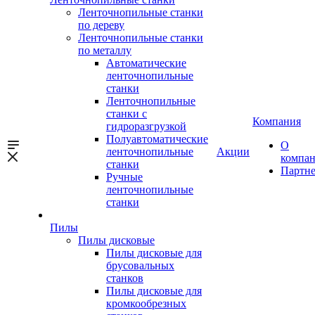
Ленточнопильные станки
по дереву
Ленточнопильные станки
по металлу
Автоматические
ленточнопильные
станки
Ленточнопильные
станки с
Компания
гидроразгрузкой
Полуавтоматические
О
ленточнопильные
Акции
компа
станки
Партн
Ручные
ленточнопильные
станки
Пилы
Пилы дисковые
Пилы дисковые для
брусовальных
станков
Пилы дисковые для
кромкообрезных