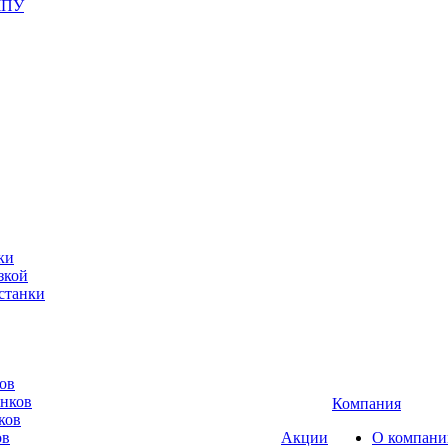
ЧПУ
ки
зкой
станки
ов
анков
Компания
ков
ов
Акции
О компани