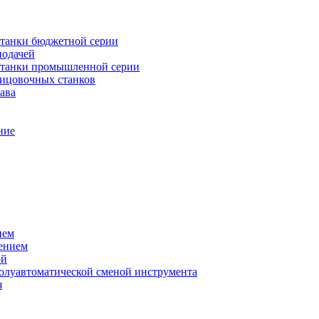
танки бюджетной серии
подачей
станки промышленной серии
лицовочных станков
ава
ние
ием
ением
ой
полуавтоматической сменой инструмента
я