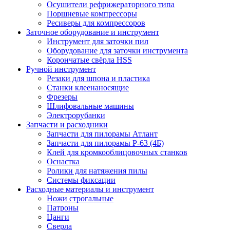
Осушители рефрижераторного типа
Поршневые компрессоры
Ресиверы для компрессоров
Заточное оборудование и инструмент
Инструмент для заточки пил
Оборудование для заточки инструмента
Корончатые свёрла HSS
Ручной инструмент
Резаки для шпона и пластика
Станки клеенаносящие
Фрезеры
Шлифовальные машины
Электрорубанки
Запчасти и расходники
Запчасти для пилорамы Атлант
Запчасти для пилорамы Р-63 (4Б)
Клей для кромкооблицовочных станков
Оснастка
Ролики для натяжения пилы
Системы фиксации
Расходные материалы и инструмент
Ножи строгальные
Патроны
Цанги
Сверла